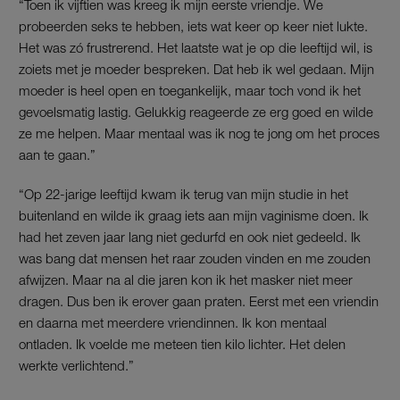
“Toen ik vijftien was kreeg ik mijn eerste vriendje. We
probeerden seks te hebben, iets wat keer op keer niet lukte.
Het was zó frustrerend. Het laatste wat je op die leeftijd wil, is
zoiets met je moeder bespreken. Dat heb ik wel gedaan. Mijn
moeder is heel open en toegankelijk, maar toch vond ik het
gevoelsmatig lastig. Gelukkig reageerde ze erg goed en wilde
ze me helpen. Maar mentaal was ik nog te jong om het proces
aan te gaan.”
“Op 22-jarige leeftijd kwam ik terug van mijn studie in het
buitenland en wilde ik graag iets aan mijn vaginisme doen. Ik
had het zeven jaar lang niet gedurfd en ook niet gedeeld. Ik
was bang dat mensen het raar zouden vinden en me zouden
afwijzen. Maar na al die jaren kon ik het masker niet meer
dragen. Dus ben ik erover gaan praten. Eerst met een vriendin
en daarna met meerdere vriendinnen. Ik kon mentaal
ontladen. Ik voelde me meteen tien kilo lichter. Het delen
werkte verlichtend.”