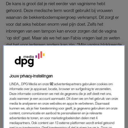
De kans is groot dat je niet eerder van vaginisme hebt
gehoord. Deze medische term wordt gebruikt bij vrouwen
waarvan de bekkenbodemspiergroep verkrampt. Dit zorgt er
voor dat seks hebben enorm veel pijn doet. Zelfs het
inbrengen van een tampon kan ervoor zorgen dat de vagina
‘op slot’ gaat. Maar als we het aan Fabia vragen laat ze weten
dat het voor iedereen anders kan zijn. “Mijn vagina blokkeerde
alles: tampon, vinger, álles. Het is heel persoonlijk en dat
maakt de behandeling zo moeilijk.”
De fysieke klachten van vaginisme zijn vaak een uiting van
Jouw privacy-instellingen
psychische problemen, zoals een traumatische ervaring uit het
verleden. Ook bij Fabia is dit het geval. Op haar
LINDA., DPG Media en onze
92
advertentiepartners gebruiken cookies om
informatie over je apparaat, locatie, browser en surfgedrag te verzamelen.
Instagramkanaal Project V praat ze openlijk over de medische
Deze informatie combineren we met de gegevens die je zelf deelt met ons,
molen waar ze doorheen is gehaald. Van bekkenbodemfysio
zoals wanneer je een account aanmaakt. Dit doen we om het gebruik van onze
media te analyseren en onze websites en apps te verbeteren. Daarnaast
tot EMDR-specialist. Maar uiteindelijk was het een retraite in
kunnen we, als je hier toestemming voor geeft, je gegevens gebruiken om onze
het buitenland die haar leerde haar lichaam te accepteren en
content, communicatie en aanbod te personaliseren en je relevante
advertenties te tonen, en voor marketingdoeleinden delen met 4
het trauma te verwerken.
mediapartners. Ook content van 13 externe platformen wordt enkel getoond
met jouw toestemming. Geef toestemming of stel je eigen keuze in. Door op