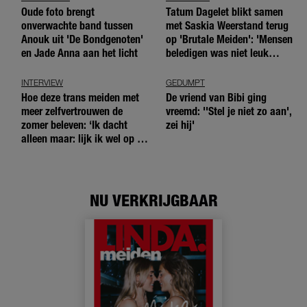
Oude foto brengt
Tatum Dagelet blikt samen
onverwachte band tussen
met Saskia Weerstand terug
Anouk uit 'De Bondgenoten'
op 'Brutale Meiden': 'Mensen
en Jade Anna aan het licht
beledigen was niet leuk
meer'
INTERVIEW
GEDUMPT
Hoe deze trans meiden met
De vriend van Bibi ging
meer zelfvertrouwen de
vreemd: ''Stel je niet zo aan',
zomer beleven: ‘Ik dacht
zei hij'
alleen maar: lijk ik wel op de
andere meiden?’
NU VERKRIJGBAAR