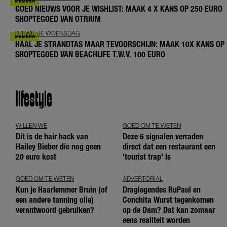
GOED NIEUWS VOOR JE WISHLIST: MAAK 4 X KANS OP 250 EURO
SHOPTEGOED VAN OTRIUM
DIT-WIL-JE WOENSDAG
HAAL JE STRANDTAS MAAR TEVOORSCHIJN: MAAK 10X KANS OP
SHOPTEGOED VAN BEACHLIFE T.W.V. 100 EURO
lifestyle
WILLEN WE
GOED OM TE WETEN
Dít is de hair hack van
Deze 6 signalen verraden
Hailey Bieber die nog geen
direct dat een restaurant een
20 euro kost
'tourist trap' is
GOED OM TE WETEN
ADVERTORIAL
Kun je Haarlemmer Bruin (of
Draglegendes RuPaul en
een andere tanning olie)
Conchita Wurst tegenkomen
verantwoord gebruiken?
op de Dam? Dat kan zomaar
eens realiteit worden