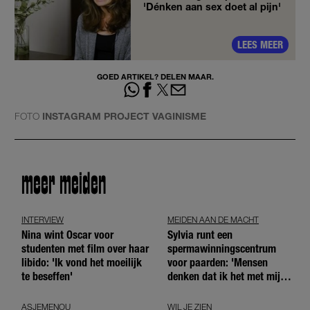
'Dénken aan sex doet al pijn'
LEES MEER
GOED ARTIKEL? DELEN MAAR.
FOTO
INSTAGRAM PROJECT VAGINISME
meer meiden
INTERVIEW
MEIDEN AAN DE MACHT
Nina wint Oscar voor
Sylvia runt een
studenten met film over haar
spermawinningscentrum
libido: 'Ik vond het moeilijk
voor paarden: 'Mensen
te beseffen'
denken dat ik het met mijn
blote handen doe'
ASJEMENOU
WIL JE ZIEN