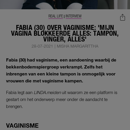
REAL LIFE
INTERVIEW
|
FABIA (30) OVER VAGINISME: 'MIJN
VAGINA BLOKKEERDE ALLES: TAMPON,
VINGER, ÁLLES'
28-07-2021
|
MISHA MARGARITTHA
Fabia (30) had vaginisme, een aandoening waarbij de
bekkenbodemspiergroep verkrampt. Zelfs het
inbrengen van een kleine tampon is onmogelijk voor
vrouwen die met vaginisme kampen.
Fabia legt aan
LINDA.meiden
uit waarom ze een platform is
gestart om het onderwerp meer onder de aandacht te
brengen.
VAGINISME