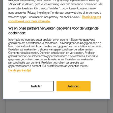
Nu biedt ze via haar platform een veilige haven aan iedereen
"Akkoord" te klikken, geef je toestemming voor onderstaande doeleinden. Wil
je niet alles toestaan, klik dan op “Instellen”. Jouw keuze kun je opnieuw
die met vaginisme te maken krijgt en deelt ze informatie over
aanpassen via “Privacy-instellingen” onderaan onze websites of in de menu’s
de aandoening.
van onze apps. Lees meer in ons privacy- en cookiebeleid.
Raadpleeg ons
cookiebeleid voor meer informatie.
Tekst loopt door onder de post.
Wij en onze partners verwerken gegevens voor de volgende
doeleinden:
Informatie op een apparaat opslaan en/of openen. Beperkte gegevens
gebruiken om advertenties te selecteren. Publieksgroepen begrijpen aan de
hand van statistieken of combinaties van gegevens uit verschillende bronnen.
Profielen aanmaken ten behoeve van gepersonaliseerde advertenties.
Contentprestaties meten. Diensten ontwikkelen en verbeteren. Profielen
gebruiken voor de selectie van gepersonaliseerde advertenties. Beperkte
gegevens gebruiken om content te selecteren. Profielen aanmaken ter
personalisatie van content. Profielen gebruiken ter selectie van
gepersonaliseerde content. De prestaties van advertenties meten.
Derde partijen lijst
Instellen
Akkoord