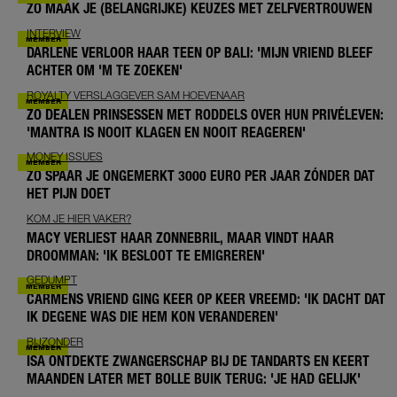
ZO MAAK JE (BELANGRIJKE) KEUZES MET ZELFVERTROUWEN
INTERVIEW
DARLENE VERLOOR HAAR TEEN OP BALI: 'MIJN VRIEND BLEEF
ACHTER OM 'M TE ZOEKEN'
ROYALTY VERSLAGGEVER SAM HOEVENAAR
ZO DEALEN PRINSESSEN MET RODDELS OVER HUN PRIVÉLEVEN:
'MANTRA IS NOOIT KLAGEN EN NOOIT REAGEREN'
MONEY ISSUES
ZO SPAAR JE ONGEMERKT 3000 EURO PER JAAR ZÓNDER DAT
HET PIJN DOET
KOM JE HIER VAKER?
MACY VERLIEST HAAR ZONNEBRIL, MAAR VINDT HAAR
DROOMMAN: 'IK BESLOOT TE EMIGREREN'
GEDUMPT
CARMENS VRIEND GING KEER OP KEER VREEMD: 'IK DACHT DAT
IK DEGENE WAS DIE HEM KON VERANDEREN'
BIJZONDER
ISA ONTDEKTE ZWANGERSCHAP BIJ DE TANDARTS EN KEERT
MAANDEN LATER MET BOLLE BUIK TERUG: 'JE HAD GELIJK'