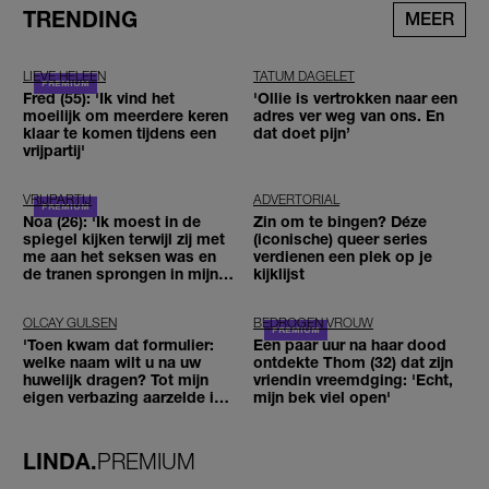
TRENDING
MEER
LIEVE HELEEN
TATUM DAGELET
Fred (55): 'Ik vind het
'Ollie is vertrokken naar een
moeilijk om meerdere keren
adres ver weg van ons. En
klaar te komen tijdens een
dat doet pijn’
vrijpartij'
VRIJPARTIJ
ADVERTORIAL
Noa (26): 'Ik moest in de
Zin om te bingen? Déze
spiegel kijken terwijl zij met
(iconische) queer series
me aan het seksen was en
verdienen een plek op je
de tranen sprongen in mijn
kijklijst
ogen'
OLCAY GULSEN
BEDROGEN VROUW
'Toen kwam dat formulier:
Een paar uur na haar dood
welke naam wilt u na uw
ontdekte Thom (32) dat zijn
huwelijk dragen? Tot mijn
vriendin vreemdging: 'Echt,
eigen verbazing aarzelde ik
mijn bek viel open'
geen moment'
LINDA.
PREMIUM