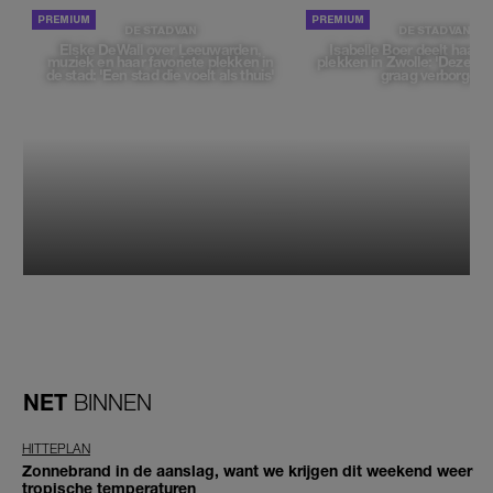
DE STAD VAN
DE STAD VAN
Elske DeWall over Leeuwarden,
Isabelle Boer deelt haar f
muziek en haar favoriete plekken in
plekken in Zwolle: 'Deze pl
de stad: 'Een stad die voelt als thuis'
graag verborgen'
NET
BINNEN
HITTEPLAN
Zonnebrand in de aanslag, want we krijgen dit weekend weer
tropische temperaturen