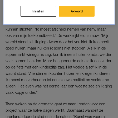
Instellen
Akkoord
ROUWPROCES
Het stel was gelukkig en onbevangen en hoopte een gezin te
kunnen stichten. “Ik moest afscheid nemen van hem, maar
ook van mijn toekomstbeeld.” De werkelijkheid is rauw. “Mijn
wereld stond stil. Ik ging dwars door het verdriet. Ik kon nooit
goed huilen, maar nu kon ik soms niet stoppen. Als ik in de
supermarkt winegums zag, kon ik ineens huilen omdat we die
vaak samen haalden. Maar het gebeurde ook als ik een vader
op de fiets met een kinderzitje zag. Het voelde alsof ik in de
wacht stond. Vriendinnen kochten huizen en kregen kinderen.
Ik moest me verhouden tot een nieuwe realiteit en voelde me
alleen. Het leven was het eerste jaar een woeste zee en ik ging
vaak kopje onder.”
Twee weken na de crematie gaat ze naar Londen voor een
project waar ze halve dagen werkt. Daarnaast wandelt ze
urenlang, door de stad en in de natuur. “Kunst was voor mij