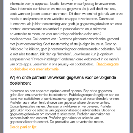
informatie over je apparaat, locatie, browser en surfgedrag te verzamelen.
op zoek. Ze hadden zijn boot gevonden, maar Bas zelf was
Deze informatie combineren we met de gegevens die je zelf deelt met ons,
spoorloos. Ik wist meteen dat hij dood was. Eigenlijk wist ik dat
zoals wanneer je een account aanmaakt. Dit doen we om het gebruik van onze
media te analyseren en onze websites en apps te verbeteren. Daarnaast
die nacht al.”
kunnen we, als je hier toestemming voor geeft, je gegevens gebruiken om onze
content, communicatie en aanbod te personaliseren en je relevante
Twee dagen later wordt zijn lichaam gevonden. “We zullen er
advertenties te tonen, en voor marketingdoeleinden delen met 4
mediapartners. Ook content van 13 externe platformen wordt enkel getoond
nooit achter komen wat er precies is gebeurd, maar het meest
met jouw toestemming. Geef toestemming of stel je eigen keuze in. Door op
waarschijnlijke scenario is dat hij wilde aanmeren, gevallen is,
"Akkoord" te klikken, geef je toestemming voor onderstaande doeleinden. Wil
bewusteloos is geraakt en is verdronken.” De doodsoorzaak
je niet alles toestaan, klik dan op “Instellen”. Jouw keuze kun je opnieuw
aanpassen via “Privacy-instellingen” onderaan onze websites of in de menu’s
voelt paradoxaal: “Varen was zijn lust en zijn leven. Hij kon zo
van onze apps. Lees meer in ons privacy- en cookiebeleid.
Raadpleeg ons
uren weg zijn met de boot. Hij hield ontzettend van het water
cookiebeleid voor meer informatie.
en hielp altijd anderen die bijvoorbeeld met een bootje waren
Wij en onze partners verwerken gegevens voor de volgende
gestrand.”
doeleinden:
Informatie op een apparaat opslaan en/of openen. Beperkte gegevens
gebruiken om advertenties te selecteren. Publieksgroepen begrijpen aan de
hand van statistieken of combinaties van gegevens uit verschillende bronnen.
De vrouw van Ton stierf aan
Profielen aanmaken ten behoeve van gepersonaliseerde advertenties.
Alzheimer: 'We hadden ineens
Contentprestaties meten. Diensten ontwikkelen en verbeteren. Profielen
gebruiken voor de selectie van gepersonaliseerde advertenties. Beperkte
ruzie over de vaatwasser, zo
gegevens gebruiken om content te selecteren. Profielen aanmaken ter
kende ik haar niet'
personalisatie van content. Profielen gebruiken ter selectie van
gepersonaliseerde content. De prestaties van advertenties meten.
LEES OOK
Derde partijen lijst