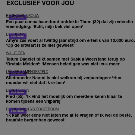
EXCLUSIEF VOOR JOU
BEDROGEN VROUW
Een paar uur na haar dood ontdekte Thom (32) dat zijn vriendin
vreemdging: 'Echt, mijn bek viel open'
DE ERFENIS
Amy’s zus voert al twintig jaar strijd om erfenis van 10.000 euro:
'Op de uitvaart is ze niet geweest'
WIL JE ZIEN
Tatum Dagelet blikt samen met Saskia Weerstand terug op
'Brutale Meiden': 'Mensen beledigen was niet leuk meer'
LEKKER SAMENGESTELD
Stiefmoeder Naomi is niet welkom bij verjaardagen: 'Hun
moeder wil niet dat ik er ben'
LIEVE HELEEN
Fred (55): 'Ik vind het moeilijk om meerdere keren klaar te
komen tijdens een vrijpartij'
FLOOR BAKHUYS ROOZEBOOM
'Ik kan weer eens niet laten me af te vragen of ik wel de beste,
braafste burger ben geweest'