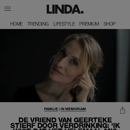
HOME
HOME
TRENDING
TRENDING
LIFESTYLE
LIFESTYLE
PREMIUM
PREMIUM
SHOP
SHOP
FAMILIE
|
IN MEMORIAM
DE VRIEND VAN GEERTEKE
STIERF DOOR VERDRINKING: 'IK