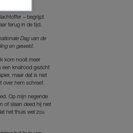
elen?
achtoffer – begrijpt
aar terug in de tijd.
nationale Dag van de
ling en geweld.
n ik kom nooit meer
n een knalrood gezicht
pier, maar dat is niet
it over hem schreef.
deed. Op mijn negende
 of slaan deed hij niet
t het thuis wel zou