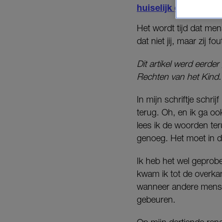
huiselijk geweld
. Ho
Het wordt tijd dat men
dat niet jij, maar zij f
Dit artikel werd eerde
Rechten van het Kind.
In mijn schriftje schri
terug. Oh, en ik ga oo
lees ik de woorden teru
genoeg.
Het moet in d
Ik heb het wel geprob
kwam ik tot de overkan
wanneer andere mensen
gebeuren.