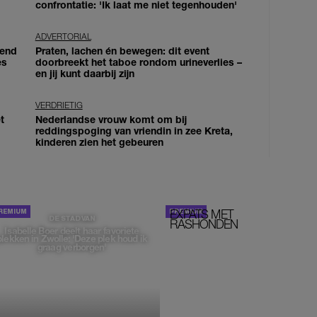
confrontatie: 'Ik laat me niet tegenhouden'
ADVERTORIAL
iend
Praten, lachen én bewegen: dit event
es
doorbreekt het taboe rondom urineverlies –
en jij kunt daarbij zijn
VERDRIETIG
t
Nederlandse vrouw komt om bij
reddingspoging van vriendin in zee Kreta,
kinderen zien het gebeuren
EXPATS MET
STOM!
DE STAD VAN
RASHONDEN
Isabelle Boer deelt haar favoriete
plekken in Zwolle: 'Deze plek houd ik
graag verborgen'