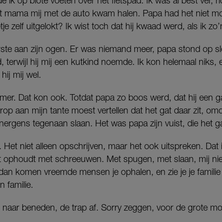
 ik op blote voeten over het fietspad. Ik was al best ver, r
Tot mama mij met de auto kwam halen. Papa had het niet 
tje zelf uitgelokt? Ik wist toch dat hij kwaad werd, als ik z
eerste aan zijn ogen. Er was niemand meer, papa stond op s
d, terwijl hij mij een kutkind noemde. Ik kon helemaal niks,
ij mij wel.
amer. Dat kon ook. Totdat papa zo boos werd, dat hij een 
rop aan mijn tante moest vertellen dat het gat daar zit, om
nergens tegenaan slaan. Het was papa zijn vuist, die het 
 Het niet alleen opschrijven, maar het ook uitspreken. Dat 
iet ophoudt met schreeuwen. Met spugen, met slaan, mij ni
dan komen vreemde mensen je ophalen, en zie je je familie 
n familie.
 naar beneden, de trap af. Sorry zeggen, voor de grote mo