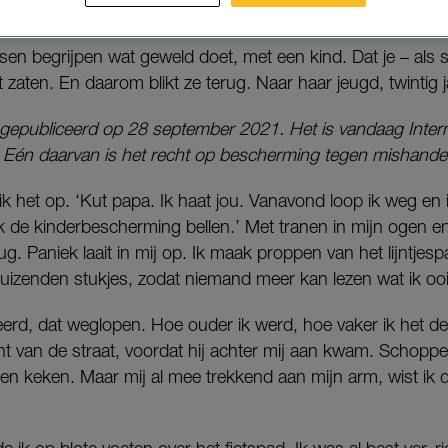
ort zij bij die statistieken? Een nummertje uit de zov
sen begrijpen wat geweld doet, met een kind. Dat je – als sl
out zaten. En daarom blikt ze terug. Naar haar jeugd, twintig j
r gepubliceerd op 28 september 2021. Het is vandaag Inter
 Eén daarvan is het recht op bescherming tegen mishande
jf ik het op. ‘Kut papa. Ik haat jou. Vanavond loop ik weg e
k de kinderbescherming bellen.’ Met tranen in mijn ogen e
g. Paniek laait in mij op. Ik maak proppen van het lijntjespa
uizenden stukjes, zodat niemand meer kan lezen wat ik oo
eerd, dat weglopen. Hoe ouder ik werd, hoe vaker ik het 
t van de straat, voordat hij achter mij aan kwam. Schoppen
 keken. Maar mij al mee trekkend aan mijn arm, wist ik da