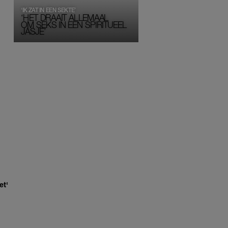
‘IK ZAT IN EEN SEKTE’
‘HET DRAAIT ALLEMAAL
OM SEKS IN EEN SPIRITUEEL 
JASJE’
et'