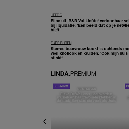
HEFTIG
Eline uit 'B&B Vol Liefde' verloor haar vr
bij liquidatie: 'Een beeld dat op je netvli
blijft'
ZURE BUREN
Sterres buurvrouw kookt 's ochtends me
veel knoflook en kruiden: 'Ook mijn huis
stinkt'
LINDA.
PREMIUM
DE STAD VAN
Elske DeWall over Leeuwarden,
muziek en haar favoriete plekken in
de stad: 'Een stad die voelt als thuis'