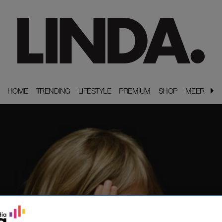
HOME
HOME
TRENDING
TRENDING
LIFESTYLE
LIFESTYLE
PREMIUM
PREMIUM
SHOP
SHOP
MEER
MEER