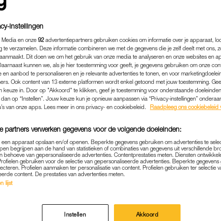
cy-instellingen
 Media en onze
92
advertentiepartners gebruiken cookies om informatie over je apparaat, lo
g te verzamelen. Deze informatie combineren we met de gegevens die je zelf deelt met ons, z
aanmaakt. Dit doen we om het gebruik van onze media te analyseren en onze websites en a
Daarnaast kunnen we, als je hier toestemming voor geeft, je gegevens gebruiken om onze con
 en aanbod te personaliseren en je relevante advertenties te tonen, en voor marketingdoele
ers. Ook content van 13 externe platformen wordt enkel getoond met jouw toestemming. Ge
gen keuze in. Door op "Akkoord" te klikken, geef je toestemming voor onderstaande doeleinden. 
k dan op “Instellen”. Jouw keuze kun je opnieuw aanpassen via “Privacy-instellingen” ondera
u’s van onze apps. Lees meer in ons privacy- en cookiebeleid.
Raadpleeg ons cookiebeleid 
e partners verwerken gegevens voor de volgende doeleinden:
PERSOONLIJK
|
HUISELIJK GEWELD
p een apparaat opslaan en/of openen. Beperkte gegevens gebruiken om advertenties te sele
ELIJK GEWELD MET EEN K
pen begrijpen aan de hand van statistieken of combinaties van gegevens uit verschillende br
 behoeve van gepersonaliseerde advertenties. Contentprestaties meten. Diensten ontwikkel
ING IK, WÉÉR SORRY ZEG
Profielen gebruiken voor de selectie van gepersonaliseerde advertenties. Beperkte gegeven
lecteren. Profielen aanmaken ter personalisatie van content. Profielen gebruiken ter selectie 
MIJN GROTE MOND'
eerde content. De prestaties van advertenties meten.
 lijst
02-04-2023
|
LINDA.
onkt, wanneer ze het leest. Eén op de vijf jongeren i
Instellen
Akkoord