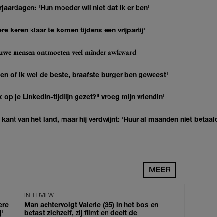
jaardagen: 'Hun moeder wil niet dat ik er ben'
re keren klaar te komen tijdens een vrijpartij'
ieuwe mensen ontmoeten veel minder awkward
agen of ik wel de beste, braafste burger ben geweest'
op je LinkedIn-tijdlijn gezet?" vroeg mijn vriendin'
kant van het land, maar hij verdwijnt: 'Huur al maanden niet betaal
MEER
INTERVIEW
ere
Man achtervolgt Valerie (35) in het bos en
j'
betast zichzelf, zij filmt en deelt de