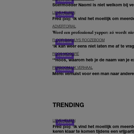
Stiefmoeder Naomi is niet welkom bij ver
LIEVE HELEEN
Fred (55): 'Ik vind het moeilijk om meerde
ADVERTORIAL
Word een professional yapper: zó wordt n
FLOOR BAKHUYS ROOZEBOOM
'Ik kan weer eens niet laten me af te vr
ROOS MOGGRÉ
'"Roos, waarom heb je de naam van je ex 
PERSOONLIJK VERHAAL
Merel verhuist voor een man naar andere 
TRENDING
LIEVE HELEEN
Fred (55): 'Ik vind het moeilijk om meerd
keren klaar te komen tijdens een vrijparti