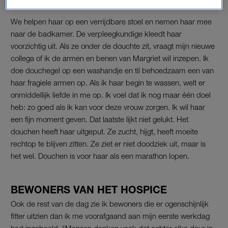
We helpen haar op een verrijdbare stoel en nemen haar mee
naar de badkamer. De verpleegkundige kleedt haar
voorzichtig uit. Als ze onder de douchte zit, vraagt mijn nieuwe
collega of ik de armen en benen van Margriet wil inzepen. Ik
doe douchegel op een washandje en til behoedzaam een van
haar fragiele armen op. Als ik haar begin te wassen, welt er
onmiddellijk liefde in me op. Ik voel dat ik nog maar één doel
heb: zo goed als ik kan voor deze vrouw zorgen. Ik wil haar
een fijn moment geven. Dat laatste lijkt niet gelukt. Het
douchen heeft haar uitgeput. Ze zucht, hijgt, heeft moeite
rechtop te blijven zitten. Ze ziet er niet doodziek uit, maar is
het wel. Douchen is voor haar als een marathon lopen.
BEWONERS VAN HET HOSPICE
Ook de rest van de dag zie ik bewoners die er ogenschijnlijk
fitter uitzien dan ik me voorafgaand aan mijn eerste werkdag
had ingebeeld. “Mensen denken vaak dat achter elke deur in