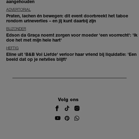
aangehouden
ADVERTORIAL
Praten, lachen én bewegen: dit event doorbreekt het taboe
rondom urineverlies – en jij kunt daarbij zijn
BIJZONDER
Edson da Graça noemt zorgen voor moeder 'een voorrecht': 'Ik
doe het met mijn hele hart'
HEFTIG
Eline uit 'B&B Vol Liefde' verloor haar vriend bij liquidatie: 'Een
beeld dat op je netvlies blijft'
Volg ons