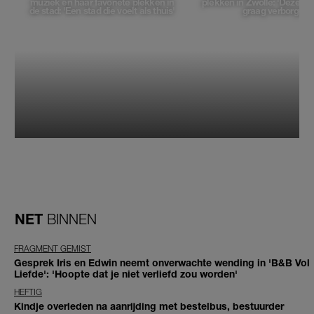
muziek en haar favoriete plekken in
plekken in Zwolle: 'Deze pl
de stad: 'Een stad die voelt als thuis'
graag verborgen'
NET
BINNEN
FRAGMENT GEMIST
Gesprek Iris en Edwin neemt onverwachte wending in 'B&B Vol
Liefde': 'Hoopte dat je niet verliefd zou worden'
HEFTIG
Kindje overleden na aanrijding met bestelbus, bestuurder