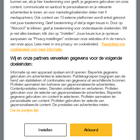
kunnen we, als je hier toestemming voor geeft, je gegevens gebruiken om onze
iemand hielp met douchen is ongeveer twaalf jaar geleden,
content, communicatie en aanbod te personaliseren en je relevante
advertenties te tonen, en voor marketingdoeleinden delen met 4
mijn dochter, die inmiddels achttien is, en geliefden niet
mediapartners. Ook content van 13 externe platformen wordt enkel getoond
meegerekend.
met jouw toestemming. Geef toestemming of stel je eigen keuze in. Door op
"Akkoord" te klikken, geef je toestemming voor onderstaande doeleinden. Wil
je niet alles toestaan, klik dan op “Instellen”. Jouw keuze kun je opnieuw
We lopen naar haar kamer. Ik voel zenuwen opkomen. Wat
aanpassen via “Privacy-instellingen” onderaan onze websites of in de menu’s
tref ik zo aan? Ik verwacht de geur van de dood. Hoe zal ik
van onze apps. Lees meer in ons privacy- en cookiebeleid.
Raadpleeg ons
reageren op een naakt lichaam waar het leven uitsijpelt? Er
cookiebeleid voor meer informatie.
komt angst opzetten. Wat als ik onpasselijk word en flauwval?
Wij en onze partners verwerken gegevens voor de volgende
doeleinden:
Hoe verschrikkelijk beschamend zou dat zijn tegenover die
mevrouw en de verpleegkundige. Dadelijk ben ik geen hulp,
Informatie op een apparaat opslaan en/of openen. Beperkte gegevens
gebruiken om advertenties te selecteren. Publieksgroepen begrijpen aan de
maar een grote last. Blijven ademen, spreek ik mezelf toe. Het
hand van statistieken of combinaties van gegevens uit verschillende bronnen.
Profielen aanmaken ten behoeve van gepersonaliseerde advertenties.
lukt me mijn gedachten snel onder controle te krijgen en ik
Contentprestaties meten. Diensten ontwikkelen en verbeteren. Profielen
gebruiken voor de selectie van gepersonaliseerde advertenties. Beperkte
stap kalm de kamer van Margriet binnen.
gegevens gebruiken om content te selecteren. Profielen aanmaken ter
personalisatie van content. Profielen gebruiken ter selectie van
gepersonaliseerde content. De prestaties van advertenties meten.
Derde partijen lijst
FIJN MOMENT
Een frisse geur komt me tegemoet. In bed ligt een broze dame
Instellen
Akkoord
met spierwit haar en helderblauwe ogen. Ze kijkt ons zacht
glimlachend aan. Sporen van de dood zie ik niet.