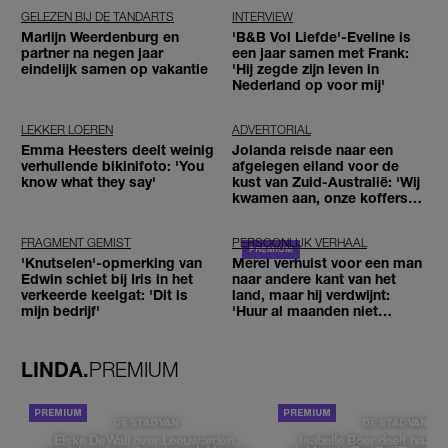
GELEZEN BIJ DE TANDARTS
INTERVIEW
Marlijn Weerdenburg en
'B&B Vol Liefde'-Eveline is
partner na negen jaar
een jaar samen met Frank:
eindelijk samen op vakantie
'Hij zegde zijn leven in
Nederland op voor mij'
LEKKER LOEREN
ADVERTORIAL
Emma Heesters deelt weinig
Jolanda reisde naar een
verhullende bikinifoto: 'You
afgelegen eiland voor de
know what they say'
kust van Zuid-Australië: 'Wij
kwamen aan, onze koffers
niet'
FRAGMENT GEMIST
PERSOONLIJK VERHAAL
'Knutselen'-opmerking van
Merel verhuist voor een man
Edwin schiet bij Iris in het
naar andere kant van het
verkeerde keelgat: 'Dit is
land, maar hij verdwijnt:
mijn bedrijf'
'Huur al maanden niet
betaald'
LINDA.
PREMIUM
DE STAD VAN
DE STAD VAN
Elske DeWall over Leeuwarden,
Isabelle Boer deelt haar f