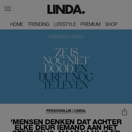
HOME
HOME
TRENDING
TRENDING
LIFESTYLE
LIFESTYLE
PREMIUM
PREMIUM
SHOP
SHOP
PERSOONLIJK
|
LINDA.
'MENSEN DENKEN DAT ACHTER
ELKE DEUR IEMAND AAN HET