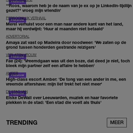
'"Roos, waarom heb je de naam van je ex op je LinkedIn-tijdlijn
gezet?" vroeg mijn vriendin'
PERSOONLIJK VERHAAL
Merel verhuist voor een man naar andere kant van het land,
maar hij verdwijnt: 'Huur al maanden niet betaald'
ADVERTORIAL
Amaya zat vast op Madeira door noodweer: 'We zaten op de
grond tussen honderden gestrande reizigers'
VERLATEN VROUW
Fae (24): 'Vreemdgaan was uit den boze, dat deed je niet, toch
bleek mijn partner zelf een affaire te hebben'
AMBER
High-class escort Amber: 'De tong van een ander in me, een
vreemde aftershave: mijn lief trekt het niet meer'
DE STAD VAN
Elske DeWall over Leeuwarden, muziek en haar favoriete
plekken in de stad: 'Een stad die voelt als thuis'
TRENDING
MEER