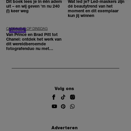
Dit boek lees je in één adem
Wat led je? Led-maskers zijn
uit – en wij geven 'm nu 240
dé beautytrend van het
(!) keer weg
moment en dit exemplaar
kun jij winnen
CADEAUTJE OP DINSDAG
Van Prince en Brad Pitt tot
Chanel: ontdek het werk van
dit wereldberoemde
fotografenduo nu met
korting
Volg ons
Adverteren