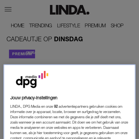
HOME
HOME
TRENDING
TRENDING
LIFESTYLE
LIFESTYLE
PREMIUM
PREMIUM
SHOP
SHOP
CADEAUTJE
OP
DINSDAG
CADEAUTJE OP DINSDAG
Jouw privacy-instellingen
LINDA., DPG Media en onze
92
advertentiepartners gebruiken cookies om
informatie over je apparaat, locatie, browser en surfgedrag te verzamelen.
Deze informatie combineren we met de gegevens die je zelf deelt met ons,
zoals wanneer je een account aanmaakt. Dit doen we om het gebruik van onze
media te analyseren en onze websites en apps te verbeteren. Daarnaast
kunnen we, als je hier toestemming voor geeft, je gegevens gebruiken om onze
content, communicatie en aanbod te personaliseren en je relevante