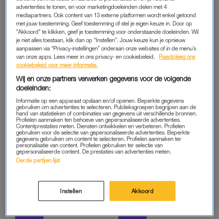
advertenties te tonen, en voor marketingdoeleinden delen met 4
mediapartners. Ook content van 13 externe platformen wordt enkel getoond
met jouw toestemming. Geef toestemming of stel je eigen keuze in. Door op
"Akkoord" te klikken, geef je toestemming voor onderstaande doeleinden. Wil
je niet alles toestaan, klik dan op “Instellen”. Jouw keuze kun je opnieuw
CADEAUTJE OP DINSDAG
CADEAUTJE OP DINSDAG
aanpassen via “Privacy-instellingen” onderaan onze websites of in de menu’s
Zing mee met ‘So
Modeliefhebbers opgelet:
van onze apps. Lees meer in ons privacy- en cookiebeleid.
Raadpleeg ons
Incredible’: win 25 x 2
dit nieuwe boek van Mart
cookiebeleid voor meer informatie.
tickets voor Ilse DeLange in
Visser wil je hebben – en wij
Wij en onze partners verwerken gegevens voor de volgende
AFAS Live
geven 'm 25 keer weg
doeleinden:
CADEAUTJE OP DINSDAG
CADEAUTJE OP DINSDAG
Informatie op een apparaat opslaan en/of openen. Beperkte gegevens
gebruiken om advertenties te selecteren. Publieksgroepen begrijpen aan de
Fijn voor je huid: we geven
Zin in een cultureel uitje?
hand van statistieken of combinaties van gegevens uit verschillende bronnen.
100 (!) x de Nourishing Facial
Ontdek dit college over
Profielen aanmaken ten behoeve van gepersonaliseerde advertenties.
Cream van Witlof Skincare
wereldwijd icoon Frida Kahlo
Contentprestaties meten. Diensten ontwikkelen en verbeteren. Profielen
gebruiken voor de selectie van gepersonaliseerde advertenties. Beperkte
weg
nu met 50% korting
gegevens gebruiken om content te selecteren. Profielen aanmaken ter
personalisatie van content. Profielen gebruiken ter selectie van
gepersonaliseerde content. De prestaties van advertenties meten.
CADEAUTJE OP DINSDAG
CADEAUTJE OP DINSDAG
Derde partijen lijst
Zin in een zomerfeestje? We
Van Pluk tot Jip & Janneke:
geven 250 tickets weg voor
Win tickets voor de
het enige rondreizende
tentoonstelling van een van
festival ter wereld
de meest iconische
Instellen
Akkoord
illustratoren van Nederland
CADEAUTJE OP DINSDAG
CADEAUTJE OP DINSDAG