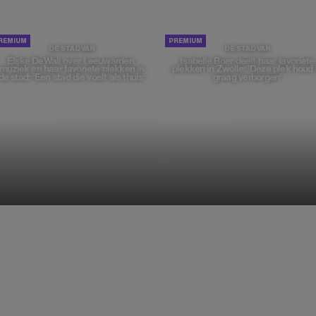
DE STAD VAN
DE STAD VAN
Elske DeWall over Leeuwarden,
Isabelle Boer deelt haar favoriete
muziek en haar favoriete plekken in
plekken in Zwolle: 'Deze plek houd 
de stad: 'Een stad die voelt als thuis'
graag verborgen'