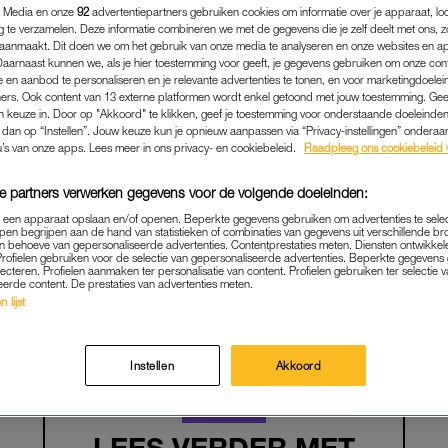
 Media en onze
92
advertentiepartners gebruiken cookies om informatie over je apparaat, lo
g te verzamelen. Deze informatie combineren we met de gegevens die je zelf deelt met ons, z
aanmaakt. Dit doen we om het gebruik van onze media te analyseren en onze websites en a
Daarnaast kunnen we, als je hier toestemming voor geeft, je gegevens gebruiken om onze con
 en aanbod te personaliseren en je relevante advertenties te tonen, en voor marketingdoele
ers. Ook content van 13 externe platformen wordt enkel getoond met jouw toestemming. Ge
gen keuze in. Door op "Akkoord" te klikken, geef je toestemming voor onderstaande doeleinden. 
k dan op “Instellen”. Jouw keuze kun je opnieuw aanpassen via “Privacy-instellingen” ondera
u’s van onze apps. Lees meer in ons privacy- en cookiebeleid.
Raadpleeg ons cookiebeleid 
e partners verwerken gegevens voor de volgende doeleinden:
p een apparaat opslaan en/of openen. Beperkte gegevens gebruiken om advertenties te sele
pen begrijpen aan de hand van statistieken of combinaties van gegevens uit verschillende br
FAMILIE
|
LEVENSLESSEN VAN NAZMIYE
 behoeve van gepersonaliseerde advertenties. Contentprestaties meten. Diensten ontwikkel
Profielen gebruiken voor de selectie van gepersonaliseerde advertenties. Beperkte gegeven
 JIJ VOL VAN JEZELF', S
lecteren. Profielen aanmaken ter personalisatie van content. Profielen gebruiken ter selectie 
eerde content. De prestaties van advertenties meten.
NDER EEN VIDEO OP MIJN 
 lijst
16-06-2026
|
NAZMIYE ORAL
Instellen
Akkoord
PREMIUM
LEES VERDER MET