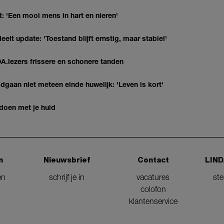
: 'Een mooi mens in hart en nieren'
elt update: 'Toestand blijft ernstig, maar stabiel'
DA.lezers frissere en schonere tanden
gaan niet meteen einde huwelijk: 'Leven is kort'
 doen met je huid
n
Nieuwsbrief
Contact
LIND
en
schrijf je in
vacatures
st
colofon
klantenservice