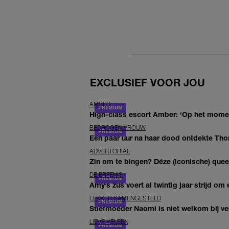
EXCLUSIEF VOOR JOU
AMBER
High-class escort Amber: ‘Op het moment
BEDROGEN VROUW
Een paar uur na haar dood ontdekte Thom 
ADVERTORIAL
Zin om te bingen? Déze (iconische) queer 
DE ERFENIS
Amy’s zus voert al twintig jaar strijd om 
LEKKER SAMENGESTELD
Stiefmoeder Naomi is niet welkom bij ver
LIEVE HELEEN