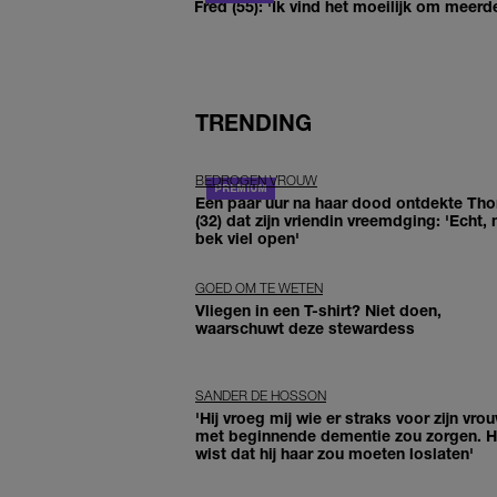
Fred (55): 'Ik vind het moeilijk om meerde
TRENDING
BEDROGEN VROUW
Een paar uur na haar dood ontdekte Th
(32) dat zijn vriendin vreemdging: 'Echt, 
bek viel open'
GOED OM TE WETEN
Vliegen in een T-shirt? Niet doen,
waarschuwt deze stewardess
SANDER DE HOSSON
'Hij vroeg mij wie er straks voor zijn vro
met beginnende dementie zou zorgen. Hi
wist dat hij haar zou moeten loslaten'