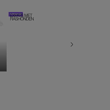
EXPATS MET
STOM!
PORTRETTEN
RASHONDEN
ik
‘IK ZAT IN EEN SEKTE’
‘HET DRAAIT ALLEMA
OM SEKS IN EEN SPIR
JASJE’
MONIQUE KLEMANN