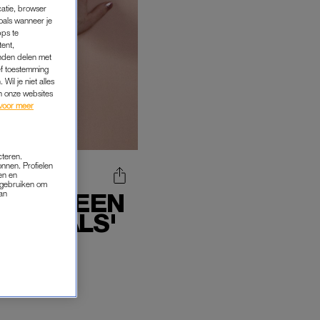
catie, browser
oals wanneer je
pps te
tent,
inden delen met
ef toestemming
Wil je niet alles
an onze websites
voor meer
cteren.
onnen. Profielen
en en
s gebruiken om
CHREEF EEN
van
SOCIALS'