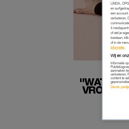
LINDA., DPG
en surfgedra
een account 
verbeteren. 
communicatie
4 mediapartn
of stel je ei
toestaan, kli
of in de men
informatie.
Wij en onz
Informatie o
Publieksgroe
aanmaken ten
verbeteren. 
''WAT BEN
content te se
gepersonalis
VROUW O
Derde partijen