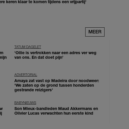
re keren klaar te komen tijdens een vrijpartij'
MEER
TATUM DAGELET
om
'Ollie is vertrokken naar een adres ver weg
mijn
van ons. En dat doet pijn’
ADVERTORIAL
Amaya zat vast op Madeira door noodweer:
'We zaten op de grond tussen honderden
gestrande reizigers'
BABYNIEUWS
uw
Son Mieux-bandleden Maud Akkermans en
j
Olivier Lucas verwachten hun eerste kind