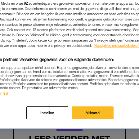
 Media en onze
92
advertentiepartners gebruiken cookies om informatie over je apparaat, lo
g te verzamelen. Deze informatie combineren we met de gegevens die je zelf deelt met ons, z
aanmaakt. Dit doen we om het gebruik van onze media te analyseren en onze websites en a
Daarnaast kunnen we, als je hier toestemming voor geeft, je gegevens gebruiken om onze con
 en aanbod te personaliseren en je relevante advertenties te tonen, en voor marketingdoele
ers. Ook content van 13 externe platformen wordt enkel getoond met jouw toestemming. Ge
gen keuze in. Door op "Akkoord" te klikken, geef je toestemming voor onderstaande doeleinden. 
k dan op “Instellen”. Jouw keuze kun je opnieuw aanpassen via “Privacy-instellingen” ondera
u’s van onze apps. Lees meer in ons privacy- en cookiebeleid.
Raadpleeg ons cookiebeleid 
e partners verwerken gegevens voor de volgende doeleinden:
p een apparaat opslaan en/of openen. Beperkte gegevens gebruiken om advertenties te sele
pen begrijpen aan de hand van statistieken of combinaties van gegevens uit verschillende br
FAMILIE
|
LEKKER SAMENGESTELD
 behoeve van gepersonaliseerde advertenties. Contentprestaties meten. Diensten ontwikkel
Profielen gebruiken voor de selectie van gepersonaliseerde advertenties. Beperkte gegeven
lecteren. Profielen aanmaken ter personalisatie van content. Profielen gebruiken ter selectie 
G HAAR DRIE STIEFKINDE
eerde content. De prestaties van advertenties meten.
'WAT EEN ETTERS'
 lijst
03-07-2026
|
NIVINE DE JONG
Instellen
Akkoord
PREMIUM
LEES VERDER MET