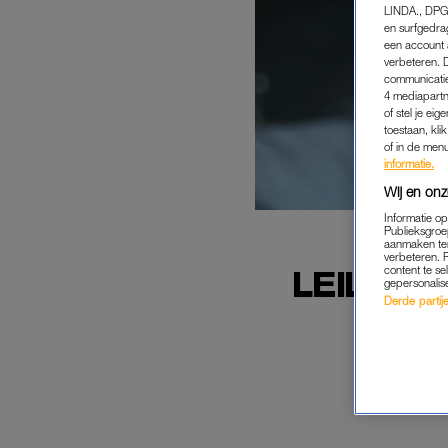
LINDA., DPG
en surfgedra
een account 
verbeteren. 
communicatie
4 mediapartn
of stel je ei
toestaan, kli
of in de men
informatie.
Wij en onz
Informatie o
Publieksgroe
aanmaken ten
verbeteren. 
content te se
LEILA MA
gepersonalis
Derde partijen