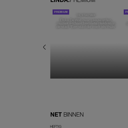
DE STAD VAN
Elske DeWall over Leeuwarden,
muziek en haar favoriete plekken in
de stad: 'Een stad die voelt als thuis'
NET
BINNEN
HEFTIG