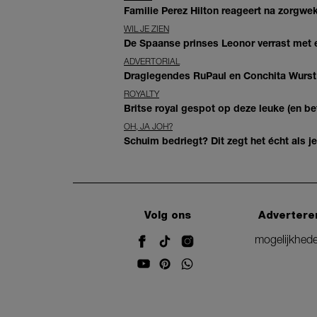
Familie Perez Hilton reageert na zorgwe
WIL JE ZIEN
De Spaanse prinses Leonor verrast met e
ADVERTORIAL
Draglegendes RuPaul en Conchita Wurst
ROYALTY
Britse royal gespot op deze leuke (en bet
OH, JA JOH?
Schuim bedriegt? Dit zegt het écht als 
Volg ons
Advertere
mogelijkhed