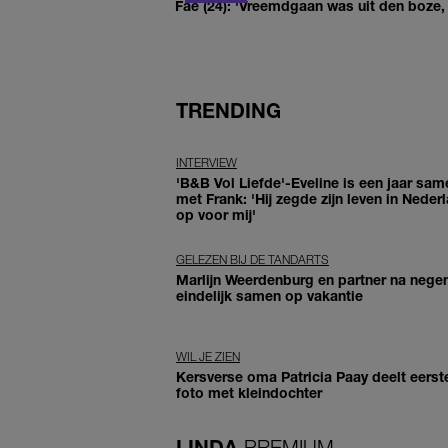
Fae (24): 'Vreemdgaan was uit den boze, d
TRENDING
INTERVIEW
'B&B Vol Liefde'-Eveline is een jaar sam
met Frank: 'Hij zegde zijn leven in Neder
op voor mij'
GELEZEN BIJ DE TANDARTS
Marlijn Weerdenburg en partner na negen
eindelijk samen op vakantie
WIL JE ZIEN
Kersverse oma Patricia Paay deelt eerst
foto met kleindochter
LINDA.
PREMIUM