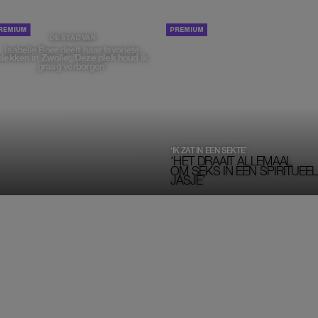
PORTRETTEN
DE STAD VAN
Isabelle Boer deelt haar favoriete
plekken in Zwolle: 'Deze plek houd ik
graag verborgen'
‘IK ZAT IN EEN SEKTE’
‘HET DRAAIT ALLEMAAL
OM SEKS IN EEN SPIRITUEEL 
JASJE’