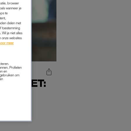
catie, browser
oals wanneer je
pps te
tent,
inden delen met
ef toestemming
Wil je niet alles
an onze websites
voor meer
cteren.
onnen. Profielen
en en
s gebruiken om
van
REN NIET: