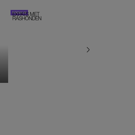
EXPATS MET
STOM!
PERSOONLIJK VERHA
RASHONDEN
MONIQUE KLEMANN