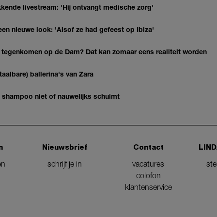
kkende livestream: 'Hij ontvangt medische zorg'
en nieuwe look: 'Alsof ze had gefeest op Ibiza'
 tegenkomen op de Dam? Dat kan zomaar eens realiteit worden
aalbare) ballerina's van Zara
je shampoo niet of nauwelijks schuimt
n
Nieuwsbrief
Contact
LIND
en
schrijf je in
vacatures
st
colofon
klantenservice