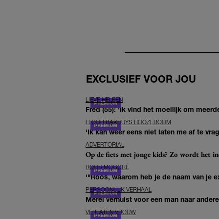
EXCLUSIEF VOOR JOU
LIEVE HELEEN
Fred (55): 'Ik vind het moeilijk om meerde
FLOOR BAKHUYS ROOZEBOOM
'Ik kan weer eens niet laten me af te vr
ADVERTORIAL
Op de fiets met jonge kids? Zo wordt het in
ROOS MOGGRÉ
'"Roos, waarom heb je de naam van je ex 
PERSOONLIJK VERHAAL
Merel verhuist voor een man naar andere 
VERLATEN VROUW