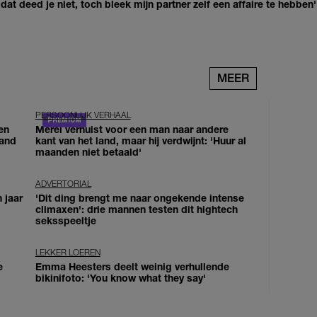
at deed je niet, toch bleek mijn partner zelf een affaire te hebben'
MEER
PERSOONLIJK VERHAAL
en
Merel verhuist voor een man naar andere
land
kant van het land, maar hij verdwijnt: 'Huur al
maanden niet betaald'
ADVERTORIAL
 jaar
'Dit ding brengt me naar ongekende intense
climaxen': drie mannen testen dit hightech
seksspeeltje
LEKKER LOEREN
e
Emma Heesters deelt weinig verhullende
bikinifoto: 'You know what they say'