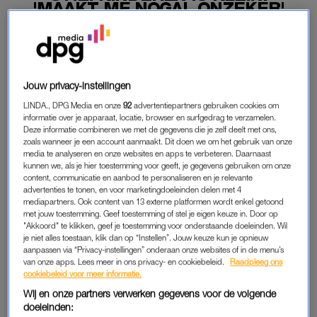
'MAAKT ME NOGAL ONZEKER'
12-06-2026
|
NIVINE DE JONG
PREMIUM
Jouw privacy-instellingen
LEES VERDER MET
LINDA., DPG Media en onze
92
advertentiepartners gebruiken cookies om
informatie over je apparaat, locatie, browser en surfgedrag te verzamelen.
PREMIUM
Deze informatie combineren we met de gegevens die je zelf deelt met ons,
zoals wanneer je een account aanmaakt. Dit doen we om het gebruik van onze
media te analyseren en onze websites en apps te verbeteren. Daarnaast
kunnen we, als je hier toestemming voor geeft, je gegevens gebruiken om onze
Krijg onbeperkt toegang tot alle
content, communicatie en aanbod te personaliseren en je relevante
artikelen
advertenties te tonen, en voor marketingdoeleinden delen met 4
mediapartners. Ook content van 13 externe platformen wordt enkel getoond
Lees LINDA.magazine online
met jouw toestemming. Geef toestemming of stel je eigen keuze in. Door op
"Akkoord" te klikken, geef je toestemming voor onderstaande doeleinden. Wil
je niet alles toestaan, klik dan op “Instellen”. Jouw keuze kun je opnieuw
Geniet van te gekke winacties en
aanpassen via “Privacy-instellingen” onderaan onze websites of in de menu’s
lekkere puzzels
van onze apps. Lees meer in ons privacy- en cookiebeleid.
Raadpleeg ons
cookiebeleid voor meer informatie.
Maandelijks opzegbaar
Wij en onze partners verwerken gegevens voor de volgende
doeleinden: