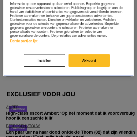
Informatie op een apparaat opslaan en/of openen. Beperkte gegevens
gebruiken om advertenties te selecteren. Publieksgroepen begrijpen aan de
START GRATIS MAAND
hand van statistieken of combinaties van gegevens uit verschillende bronnen.
Profielen aanmaken ten behoeve van gepersonaliseerde advertenties.
Contentprestaties meten. Diensten ontwikkelen en verbeteren. Profielen
Daarna €5,95 per maand
gebruiken voor de selectie van gepersonaliseerde advertenties. Beperkte
gegevens gebruiken om content te selecteren. Profielen aanmaken ter
personalisatie van content. Profielen gebruiken ter selectie van
Al abonnee? Log in
gepersonaliseerde content. De prestaties van advertenties meten.
Derde partijen lijst
Instellen
Akkoord
GOED ARTIKEL? DELEN MAAR.
EXCLUSIEF VOOR JOU
AMBER
High-class escort Amber: ‘Op het moment dat ik vooroverbuig
hoor ik een zachte klik’
BEDROGEN VROUW
Een paar uur na haar dood ontdekte Thom (32) dat zijn vriendin
vreemdging: 'Echt, mijn bek viel open'