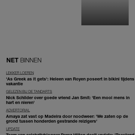
NET
BINNEN
LEKKER LOEREN
'As Greek as it gets': Heleen van Royen poseert in bikini tijdens
vakantie
GELEZEN BIJ DE TANDARTS
Nick Schilder over goede vriend Jan Smit: 'Een mooi mens in
hart en nieren'
ADVERTORIAL
Amaya zat vast op Madeira door noodweer: 'We zaten op de
grond tussen honderden gestrande reizigers'
UPDATE
Team van celebrityblogger Perez Hilton deelt update: 'Toestand