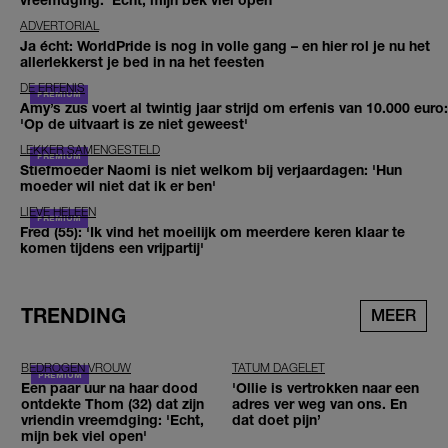
ADVERTORIAL
Ja écht: WorldPride is nog in volle gang – en hier rol je nu het
allerlekkerst je bed in na het feesten
DE ERFENIS
Amy’s zus voert al twintig jaar strijd om erfenis van 10.000 euro:
'Op de uitvaart is ze niet geweest'
LEKKER SAMENGESTELD
Stiefmoeder Naomi is niet welkom bij verjaardagen: 'Hun
moeder wil niet dat ik er ben'
LIEVE HELEEN
Fred (55): 'Ik vind het moeilijk om meerdere keren klaar te
komen tijdens een vrijpartij'
TRENDING
MEER
BEDROGEN VROUW
TATUM DAGELET
Een paar uur na haar dood
'Ollie is vertrokken naar een
ontdekte Thom (32) dat zijn
adres ver weg van ons. En
vriendin vreemdging: 'Echt,
dat doet pijn’
mijn bek viel open'