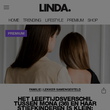
HOME
HOME
TRENDING
TRENDING
LIFESTYLE
LIFESTYLE
PREMIUM
PREMIUM
SHOP
SHOP
FAMILIE
|
LEKKER SAMENGESTELD
HET LEEFTIJDSVERSCHIL
TUSSEN MONA (36) EN HAAR
STIEFKINDEREN IS KLEIN: