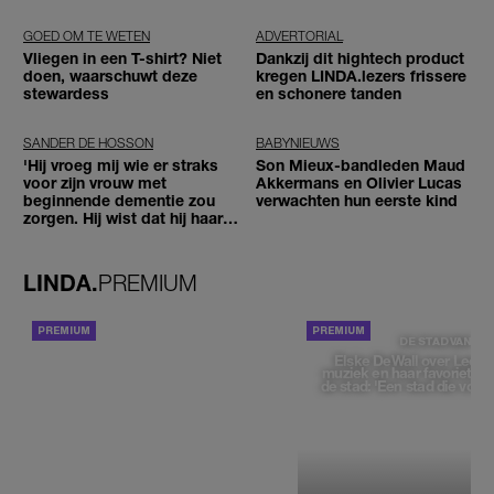
GOED OM TE WETEN
ADVERTORIAL
Vliegen in een T-shirt? Niet
Dankzij dit hightech product
doen, waarschuwt deze
kregen LINDA.lezers frissere
stewardess
en schonere tanden
SANDER DE HOSSON
BABYNIEUWS
'Hij vroeg mij wie er straks
Son Mieux-bandleden Maud
voor zijn vrouw met
Akkermans en Olivier Lucas
beginnende dementie zou
verwachten hun eerste kind
zorgen. Hij wist dat hij haar
zou moeten loslaten'
LINDA.
PREMIUM
ACHTERGROND
DE STAD VAN
Elske DeWall over Leeu
muziek en haar favoriete p
de stad: 'Een stad die voelt 