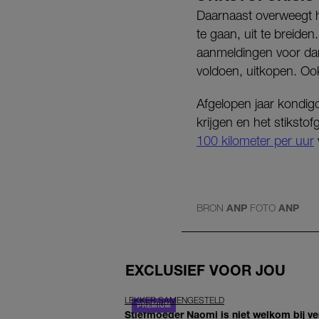
Daarnaast overweegt he
te gaan, uit te breide
aanmeldingen voor dan
voldoen, uitkopen. Ook
Afgelopen jaar kondigd
krijgen en het stikst
100 kilometer per uur
BRON
ANP
FOTO
ANP
EXCLUSIEF VOOR JOU
LEKKER SAMENGESTELD
Stiefmoeder Naomi is niet welkom bij ver