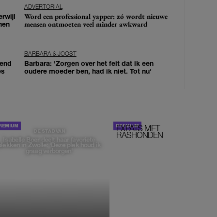
ADVERTORIAL
Word een professional yapper: zó wordt nieuwe
erwijl
mensen ontmoeten veel minder awkward
nen
BARBARA & JOOST
iend
Barbara: 'Zorgen over het feit dat ik een
es
oudere moeder ben, had ik niet. Tot nu'
EXPATS MET
STOM!
DE STAD VAN
RASHONDEN
Isabelle Boer deelt haar favoriete
plekken in Zwolle: 'Deze plek houd ik
graag verborgen'