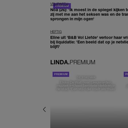
VRIJPARTIJ
Noa (26): 'Ik moest in de spiegel kijken t
zij met me aan het seksen was en de tra
sprongen in mijn ogen'
HEFTIG
Eline uit 'B&B Vol Liefde' verloor haar vr
bij liquidatie: 'Een beeld dat op je netvli
blijft'
LINDA.
PREMIUM
DE STAD VAN
Elske DeWall over Leeuwarden,
muziek en haar favoriete plekken in
de stad: 'Een stad die voelt als thuis'