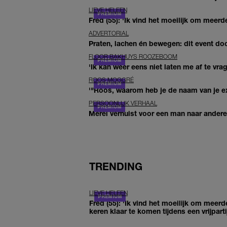
LIEVE HELEEN
Fred (55): 'Ik vind het moeilijk om meerde
ADVERTORIAL
Praten, lachen én bewegen: dit event door
FLOOR BAKHUYS ROOZEBOOM
'Ik kan weer eens niet laten me af te vr
ROOS MOGGRÉ
'"Roos, waarom heb je de naam van je ex 
PERSOONLIJK VERHAAL
Merel verhuist voor een man naar andere 
TRENDING
LIEVE HELEEN
Fred (55): 'Ik vind het moeilijk om meerd
keren klaar te komen tijdens een vrijparti