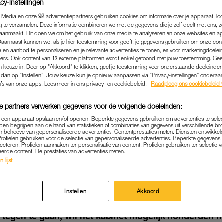
cy-instellingen
 Media en onze
92
advertentiepartners gebruiken cookies om informatie over je apparaat, lo
g te verzamelen. Deze informatie combineren we met de gegevens die je zelf deelt met ons, z
aanmaakt. Dit doen we om het gebruik van onze media te analyseren en onze websites en a
Daarnaast kunnen we, als je hier toestemming voor geeft, je gegevens gebruiken om onze con
 en aanbod te personaliseren en je relevante advertenties te tonen, en voor marketingdoele
ers. Ook content van 13 externe platformen wordt enkel getoond met jouw toestemming. Ge
gen keuze in. Door op "Akkoord" te klikken, geef je toestemming voor onderstaande doeleinden. 
k dan op “Instellen”. Jouw keuze kun je opnieuw aanpassen via “Privacy-instellingen” ondera
u’s van onze apps. Lees meer in ons privacy- en cookiebeleid.
Raadpleeg ons cookiebeleid 
e partners verwerken gegevens voor de volgende doeleinden:
p een apparaat opslaan en/of openen. Beperkte gegevens gebruiken om advertenties te sele
pen begrijpen aan de hand van statistieken of combinaties van gegevens uit verschillende br
NIEUWS
|
LINDA.
 behoeve van gepersonaliseerde advertenties. Contentprestaties meten. Diensten ontwikkel
Profielen gebruiken voor de selectie van gepersonaliseerde advertenties. Beperkte gegeven
NET WIL BOEREN UITKOPE
lecteren. Profielen aanmaken ter personalisatie van content. Profielen gebruiken ter selectie 
eerde content. De prestaties van advertenties meten.
ENEN EURO'S' OM STIKSTO
 lijst
TEGEN TE GAAN
03-02-2020
|
ANNELOES SCHOHAUS
Instellen
Akkoord
s tegen te gaan, wil het kabinet mogelijk honderden 