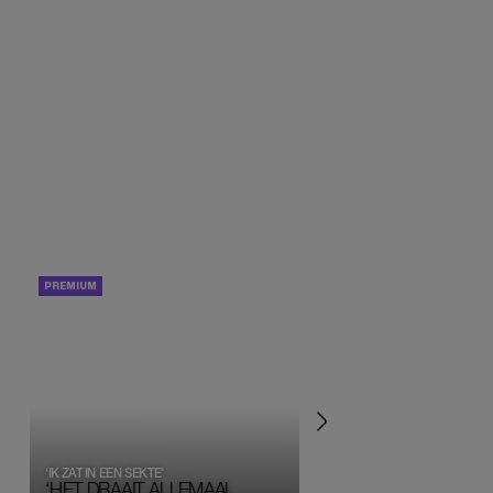
PORTRETTEN
PERSOONLIJK VERHA
‘IK ZAT IN EEN SEKTE’
‘HET DRAAIT ALLEMAAL