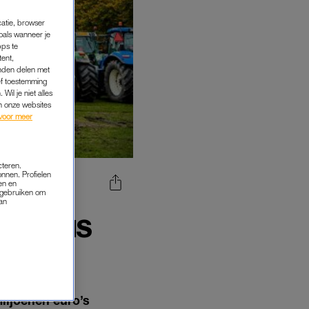
catie, browser
oals wanneer je
pps te
tent,
inden delen met
ef toestemming
Wil je niet alles
an onze websites
voor meer
cteren.
onnen. Profielen
en en
s gebruiken om
N MET
van
FCRISIS
miljoenen euro’s