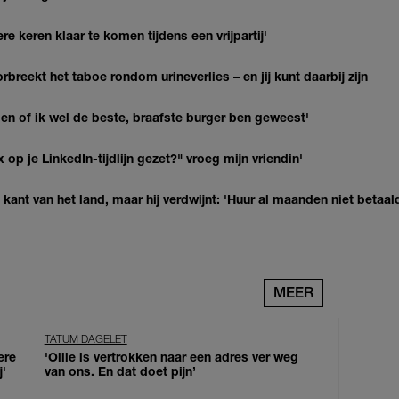
re keren klaar te komen tijdens een vrijpartij'
breekt het taboe rondom urineverlies – en jij kunt daarbij zijn
agen of ik wel de beste, braafste burger ben geweest'
op je LinkedIn-tijdlijn gezet?" vroeg mijn vriendin'
kant van het land, maar hij verdwijnt: 'Huur al maanden niet betaal
MEER
TATUM DAGELET
ere
'Ollie is vertrokken naar een adres ver weg
j'
van ons. En dat doet pijn’