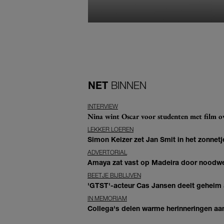
NET
BINNEN
INTERVIEW
Nina wint Oscar voor studenten met film ove
LEKKER LOEREN
Simon Keizer zet Jan Smit in het zonnetje
ADVERTORIAL
Amaya zat vast op Madeira door noodwee
BEETJE BIJBLIJVEN
'GTST'-acteur Cas Jansen deelt geheim ac
IN MEMORIAM
Collega's delen warme herinneringen aan 