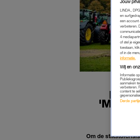
Jouw priva
LINDA., DPG
en surfgedra
een account 
verbeteren. 
communicatie
4 mediapartn
of stel je ei
toestaan, kli
of in de men
informatie.
Wij en onz
Informatie o
Publieksgroe
aanmaken ten
verbeteren. 
KABI
content te se
gepersonalis
'MILJO
Derde partijen
Om de stikstofcrisi