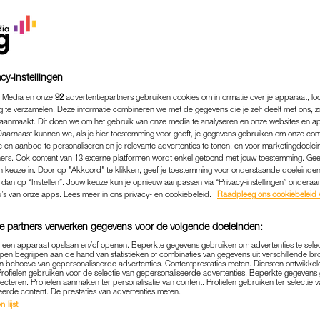
cy-instellingen
 Media en onze
92
advertentiepartners gebruiken cookies om informatie over je apparaat, lo
g te verzamelen. Deze informatie combineren we met de gegevens die je zelf deelt met ons, z
aanmaakt. Dit doen we om het gebruik van onze media te analyseren en onze websites en a
Daarnaast kunnen we, als je hier toestemming voor geeft, je gegevens gebruiken om onze con
 en aanbod te personaliseren en je relevante advertenties te tonen, en voor marketingdoele
ers. Ook content van 13 externe platformen wordt enkel getoond met jouw toestemming. Ge
gen keuze in. Door op "Akkoord" te klikken, geef je toestemming voor onderstaande doeleinden. 
k dan op “Instellen”. Jouw keuze kun je opnieuw aanpassen via “Privacy-instellingen” ondera
ENTERTAINMENT
|
LEKKER LOEREN
u’s van onze apps. Lees meer in ons privacy- en cookiebeleid.
Raadpleeg ons cookiebeleid 
 SCHRIJFT EEN LIEDJE VO
e partners verwerken gegevens voor de volgende doeleinden:
ANKJEWEL VOOR DE INSPIRA
p een apparaat opslaan en/of openen. Beperkte gegevens gebruiken om advertenties te sele
DEZE IS VOOR JOU'
pen begrijpen aan de hand van statistieken of combinaties van gegevens uit verschillende br
 behoeve van gepersonaliseerde advertenties. Contentprestaties meten. Diensten ontwikkel
Profielen gebruiken voor de selectie van gepersonaliseerde advertenties. Beperkte gegeven
17-05-2024
|
EMMA BREED
lecteren. Profielen aanmaken ter personalisatie van content. Profielen gebruiken ter selectie 
eerde content. De prestaties van advertenties meten.
 lijst
op social media? Je ziet het in de social rubriek:
Le