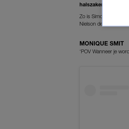
halszaken, maar toch
Zo is Simon Keizer toeg
Nielson de liefste ode 
MONIQUE SMIT
‘POV Wanneer je wordt