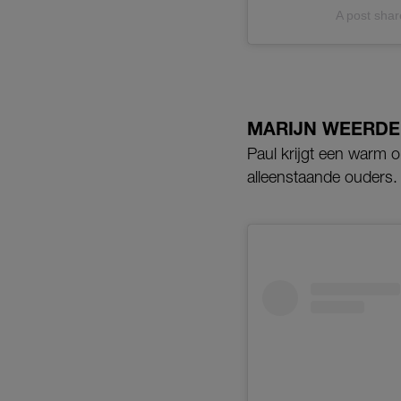
A post sha
MARIJN WEERD
Paul krijgt een warm o
alleenstaande ouders.