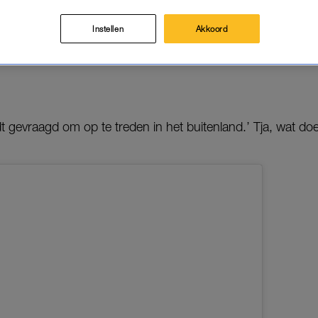
 fijn dat je erover kunt meepraten.
Instellen
Akkoord
etreden bij de club van 40, staan we stil bij de liefde voor 
aan Joost Klein.
 gevraagd om op te treden in het buitenland.’ Tja, wat do