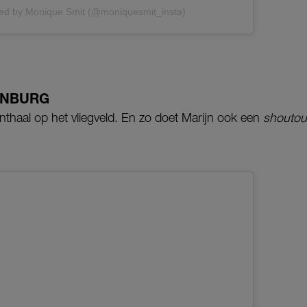
red by Monique Smit (@moniquesmit_insta)
ENBURG
nthaal op het vliegveld. En zo doet Marijn ook een
shoutou