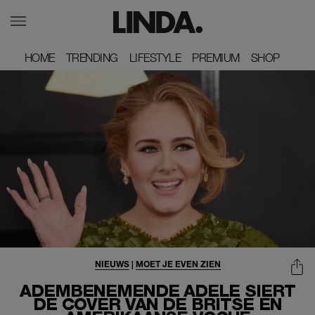
HOME
HOME
TRENDING
TRENDING
LIFESTYLE
LIFESTYLE
PREMIUM
PREMIUM
SHOP
SHOP
NIEUWS
|
MOET JE EVEN ZIEN
ADEMBENEMENDE ADELE SIERT
DE COVER VAN DE BRITSE ÉN