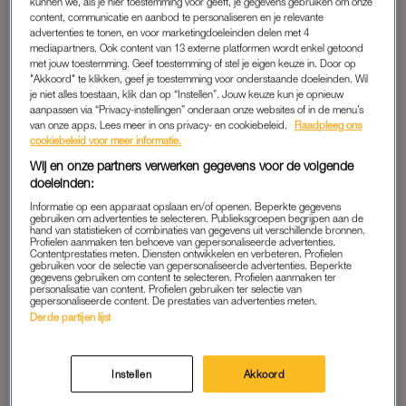
kunnen we, als je hier toestemming voor geeft, je gegevens gebruiken om onze
content, communicatie en aanbod te personaliseren en je relevante
advertenties te tonen, en voor marketingdoeleinden delen met 4
mediapartners. Ook content van 13 externe platformen wordt enkel getoond
met jouw toestemming. Geef toestemming of stel je eigen keuze in. Door op
"Akkoord" te klikken, geef je toestemming voor onderstaande doeleinden. Wil
je niet alles toestaan, klik dan op “Instellen”. Jouw keuze kun je opnieuw
aanpassen via “Privacy-instellingen” onderaan onze websites of in de menu’s
van onze apps. Lees meer in ons privacy- en cookiebeleid.
Raadpleeg ons
cookiebeleid voor meer informatie.
Wij en onze partners verwerken gegevens voor de volgende
doeleinden:
Informatie op een apparaat opslaan en/of openen. Beperkte gegevens
gebruiken om advertenties te selecteren. Publieksgroepen begrijpen aan de
hand van statistieken of combinaties van gegevens uit verschillende bronnen.
Profielen aanmaken ten behoeve van gepersonaliseerde advertenties.
Contentprestaties meten. Diensten ontwikkelen en verbeteren. Profielen
gebruiken voor de selectie van gepersonaliseerde advertenties. Beperkte
gegevens gebruiken om content te selecteren. Profielen aanmaken ter
personalisatie van content. Profielen gebruiken ter selectie van
Dit bericht op Instagram bekijken
gepersonaliseerde content. De prestaties van advertenties meten.
Derde partijen lijst
Instellen
Akkoord