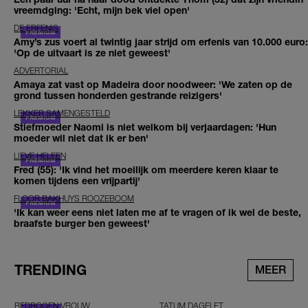
vreemdging: 'Echt, mijn bek viel open'
DE ERFENIS
Amy’s zus voert al twintig jaar strijd om erfenis van 10.000 euro:
'Op de uitvaart is ze niet geweest'
ADVERTORIAL
Amaya zat vast op Madeira door noodweer: 'We zaten op de
grond tussen honderden gestrande reizigers'
LEKKER SAMENGESTELD
Stiefmoeder Naomi is niet welkom bij verjaardagen: 'Hun
moeder wil niet dat ik er ben'
LIEVE HELEEN
Fred (55): 'Ik vind het moeilijk om meerdere keren klaar te
komen tijdens een vrijpartij'
FLOOR BAKHUYS ROOZEBOOM
'Ik kan weer eens niet laten me af te vragen of ik wel de beste,
braafste burger ben geweest'
TRENDING
MEER
BEDROGEN VROUW
TATUM DAGELET