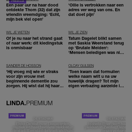
Een paar uur na haar dood
'Ollie is vertrokken naar een
ontdekte Thom (32) dat zijn
adres ver weg van ons. En
vriendin vreemdging: 'Echt,
dat doet pijn’
mijn bek viel open'
WIL JE WETEN
WIL JE ZIEN
Of je nu naar het strand gaat
Tatum Dagelet blikt samen
of naar werk: dit kledingstuk
met Saskia Weerstand terug
is onmisbaar
op 'Brutale Meiden':
'Mensen beledigen was niet
leuk meer'
SANDER DE HOSSON
OLCAY GULSEN
'Hij vroeg mij wie er straks
'Toen kwam dat formulier:
voor zijn vrouw met
welke naam wilt u na uw
beginnende dementie zou
huwelijk dragen? Tot mijn
zorgen. Hij wist dat hij haar
eigen verbazing aarzelde ik
zou moeten loslaten'
geen moment'
LINDA.
PREMIUM
DE STAD VAN
DE STAD VAN
Elske DeWall over Leeuwarden,
Isabelle Boer deelt haar f
muziek en haar favoriete plekken in
plekken in Zwolle: 'Deze pl
de stad: 'Een stad die voelt als thuis'
graag verborgen'