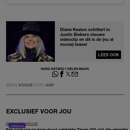
Diane Keaton schittert in
Justin Biebers nieuwe
videoclip en dit is de (nu al
mooie) teaser
LEES OOK
GOED ARTIKEL? DELEN MAAR.
BRON
VOGUE
FOTO
ANP
EXCLUSIEF VOOR JOU
BEDROGEN VROUW
Een paar uur na haar dood ontdekte Thom (32) dat zijn vriendin