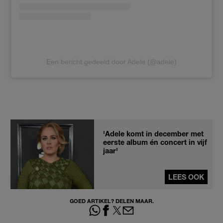
Een bericht gedeeld door Adele (@adele)
'Adele komt in december met
eerste album én concert in vijf
jaar'
LEES OOK
GOED ARTIKEL? DELEN MAAR.