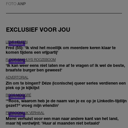
FOTO
ANP
EXCLUSIEF VOOR JOU
LIEVE HELEEN
Fred (55): 'Ik vind het moeilijk om meerdere keren klaar te
komen tijdens een vrijpartij'
FLOOR BAKHUYS ROOZEBOOM
'Ik kan weer eens niet laten me af te vragen of ik wel de beste,
braafste burger ben geweest'
ADVERTORIAL
Zin om te bingen? Déze (iconische) queer series verdienen een
plek op je kijklijst
ROOS MOGGRÉ
'"Roos, waarom heb je de naam van je ex op je LinkedIn-tijdlijn
gezet?" vroeg mijn vriendin'
PERSOONLIJK VERHAAL
Merel verhuist voor een man naar andere kant van het land,
maar hij verdwijnt: 'Huur al maanden niet betaald'