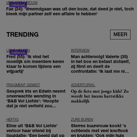
VERLATEN VROUW
Fae (24): 'Vreemdgaan was uit den boze, dat deed je niet, toch
bleek mijn partner zelf een affaire te hebben'
TRENDING
MEER
LIEVE HELEEN
INTERVIEW
Fred (55): 'Ik vind het
Man achtervolgt Valerie (35)
moeilijk om meerdere keren
in het bos en betast zichzelf,
klaar te komen tijdens een
zij filmt en deelt de
vrijpartij'
confrontatie: 'Ik laat me niet
tegenhouden'
FRAGMENT GEMIST
ADVERTORIAL
Op de fiets met jonge kids? Zo
Gesprek Iris en Edwin neemt
wordt het ineens hartstikke
onverwachte wending in
makkelijk
'B&B Vol Liefde': 'Hoopte
dat je niet verliefd zou
worden'
HEFTIG
ZURE BUREN
Eline uit 'B&B Vol Liefde'
Sterres buurvrouw kookt 's
verloor haar vriend bij
ochtends met veel knoflook
liquidatie: 'Een beeld dat op
en kruiden: 'Ook mijn huis