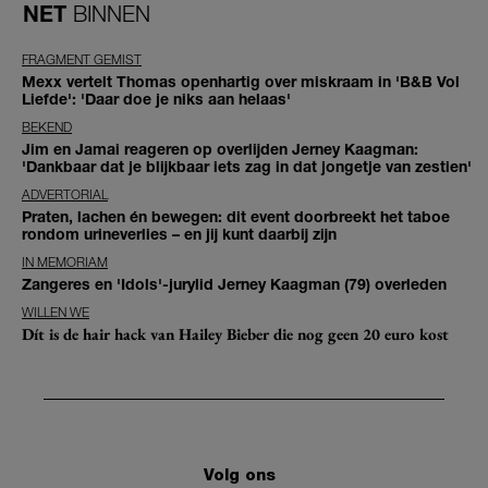
NET
BINNEN
FRAGMENT GEMIST
Mexx vertelt Thomas openhartig over miskraam in 'B&B Vol
Liefde': 'Daar doe je niks aan helaas'
BEKEND
Jim en Jamai reageren op overlijden Jerney Kaagman:
'Dankbaar dat je blijkbaar iets zag in dat jongetje van zestien'
ADVERTORIAL
Praten, lachen én bewegen: dit event doorbreekt het taboe
rondom urineverlies – en jij kunt daarbij zijn
IN MEMORIAM
Zangeres en 'Idols'-jurylid Jerney Kaagman (79) overleden
WILLEN WE
Dít is de hair hack van Hailey Bieber die nog geen 20 euro kost
Volg ons