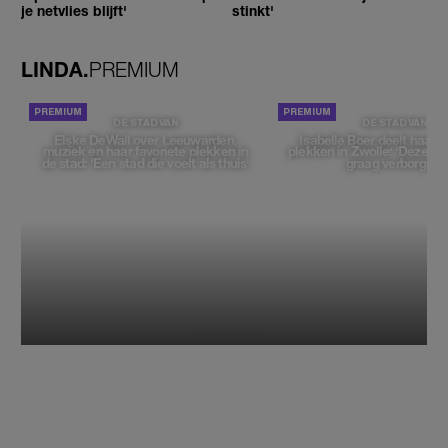
je netvlies blijft'
stinkt'
LINDA.
PREMIUM
DE STAD VAN
DE STAD VAN
Elske DeWall over Leeuwarden,
Isabelle Boer deelt haar f
muziek en haar favoriete plekken in
plekken in Zwolle: 'Deze pl
de stad: 'Een stad die voelt als thuis'
graag verborgen'