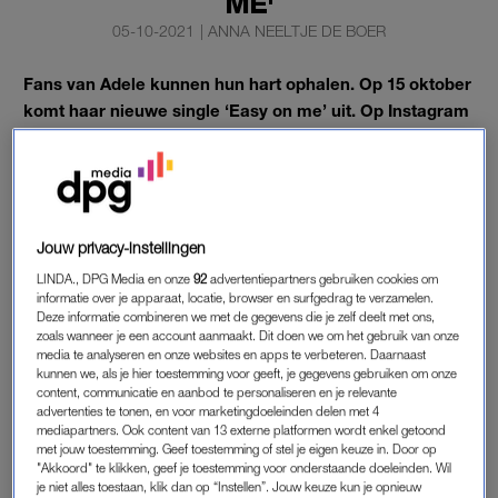
ME'
05-10-2021
|
ANNA NEELTJE DE BOER
Fans van Adele kunnen hun hart ophalen. Op 15 oktober
komt haar nieuwe single ‘Easy on me’ uit. Op Instagram
deelt ze alvast een fragment van het nummer.
In de videoclip is te zien hoe ze een cassettebandje in haar
autoradio stopt.
Jouw privacy-instellingen
EASY ON ME
LINDA., DPG Media en onze
92
advertentiepartners gebruiken cookies om
informatie over je apparaat, locatie, browser en surfgedrag te verzamelen.
Daarnaast brengt ze, na vijf jaar radiostilte, op 10 december
Deze informatie combineren we met de gegevens die je zelf deelt met ons,
zoals wanneer je een account aanmaakt. Dit doen we om het gebruik van onze
een nieuw album uit
. Dat meldde de Britse tabloid
The Mirror
.
media te analyseren en onze websites en apps te verbeteren. Daarnaast
Het nieuwe album zou Adele
4
gaan heten. Eigenlijk zou de
kunnen we, als je hier toestemming voor geeft, je gegevens gebruiken om onze
plaat al in september vorig jaar worden uitgebracht, maar
content, communicatie en aanbod te personaliseren en je relevante
advertenties te tonen, en voor marketingdoeleinden delen met 4
vanwege de coronacrisis werd die datum uitgesteld.
mediapartners. Ook content van 13 externe platformen wordt enkel getoond
met jouw toestemming. Geef toestemming of stel je eigen keuze in. Door op
"Akkoord" te klikken, geef je toestemming voor onderstaande doeleinden. Wil
je niet alles toestaan, klik dan op “Instellen”. Jouw keuze kun je opnieuw