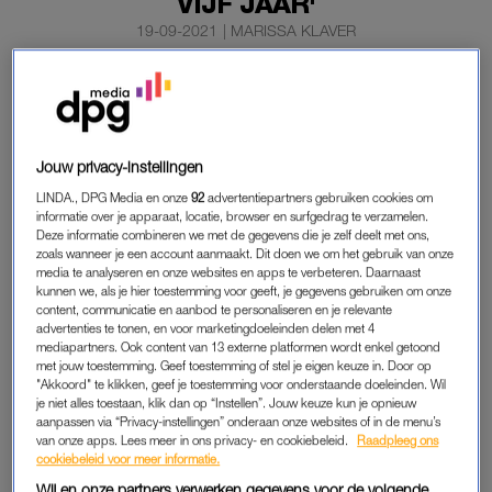
VIJF JAAR'
19-09-2021
|
MARISSA KLAVER
Adele keert
na bijna vijf jaar radiostilte
in december
terug op het podium. De Britse zangeres brengt in de
wintermaand óók een nieuw album uit.
Jouw privacy-instellingen
Ze treedt daar vervolgens mee op in Las Vegas, meldt de
LINDA., DPG Media en onze
92
advertentiepartners gebruiken cookies om
Britse tabloid
The Mirror.
informatie over je apparaat, locatie, browser en surfgedrag te verzamelen.
Deze informatie combineren we met de gegevens die je zelf deelt met ons,
zoals wanneer je een account aanmaakt. Dit doen we om het gebruik van onze
ADELE
media te analyseren en onze websites en apps te verbeteren. Daarnaast
kunnen we, als je hier toestemming voor geeft, je gegevens gebruiken om onze
Het nieuwe album zou
Adele 4
gaan heten en komt op 10
content, communicatie en aanbod te personaliseren en je relevante
advertenties te tonen, en voor marketingdoeleinden delen met 4
december uit. Eigenlijk zou de plaat al in september vorig jaar
mediapartners. Ook content van 13 externe platformen wordt enkel getoond
worden uitgebracht, maar vanwege de coronacrisis werd die
met jouw toestemming. Geef toestemming of stel je eigen keuze in. Door op
datum uitgesteld.
"Akkoord" te klikken, geef je toestemming voor onderstaande doeleinden. Wil
je niet alles toestaan, klik dan op “Instellen”. Jouw keuze kun je opnieuw
aanpassen via “Privacy-instellingen” onderaan onze websites of in de menu’s
Fans hoeven niet te verwachten dat er liedjes over de ex-man
van onze apps. Lees meer in ons privacy- en cookiebeleid.
Raadpleeg ons
van de 33-jarige zangeres op het album komen te staan. Ze
cookiebeleid voor meer informatie.
stemde ermee in om na de breuk niet over hem te schrijven,
Wij en onze partners verwerken gegevens voor de volgende