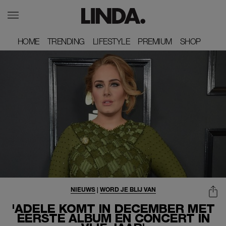
HOME
HOME
TRENDING
TRENDING
LIFESTYLE
LIFESTYLE
PREMIUM
PREMIUM
SHOP
SHOP
NIEUWS
|
WORD JE BLIJ VAN
'ADELE KOMT IN DECEMBER MET
EERSTE ALBUM ÉN CONCERT IN