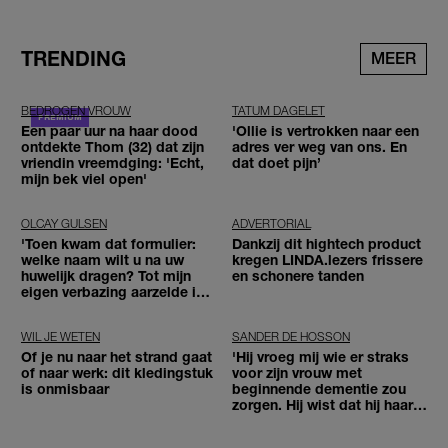
TRENDING
MEER
BEDROGEN VROUW
TATUM DAGELET
Een paar uur na haar dood
'Ollie is vertrokken naar een
ontdekte Thom (32) dat zijn
adres ver weg van ons. En
vriendin vreemdging: 'Echt,
dat doet pijn’
mijn bek viel open'
OLCAY GULSEN
ADVERTORIAL
'Toen kwam dat formulier:
Dankzij dit hightech product
welke naam wilt u na uw
kregen LINDA.lezers frissere
huwelijk dragen? Tot mijn
en schonere tanden
eigen verbazing aarzelde ik
geen moment'
WIL JE WETEN
SANDER DE HOSSON
Of je nu naar het strand gaat
'Hij vroeg mij wie er straks
of naar werk: dit kledingstuk
voor zijn vrouw met
is onmisbaar
beginnende dementie zou
zorgen. Hij wist dat hij haar
zou moeten loslaten'