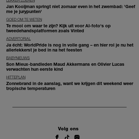
LEKKER LOEREN
Jan Kooijman springt niet zomaar even in het zwembad: 'Geef
me je jurypunten'
GOED OM TE WETEN
Te mooi om waar te zijn? Kijk uit voor AI-foto's op
tweedehandsplatformen zoals Vinted
ADVERTORIAL
Ja écht: WorldPride is nog in volle gang – en hier rol je nu het
allerlekkerst je bed in na het feesten
BABYNIEUWS
Son Mieux-bandleden Maud Akkermans en Olivier Lucas
verwachten hun eerste kind
HITTEPLAN
Zonnebrand in de aanslag, want we krijgen dit weekend weer
tropische temperaturen
Volg ons