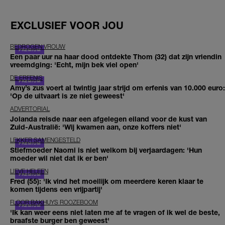
EXCLUSIEF VOOR JOU
BEDROGEN VROUW
Een paar uur na haar dood ontdekte Thom (32) dat zijn vriendin
vreemdging: 'Echt, mijn bek viel open'
DE ERFENIS
Amy’s zus voert al twintig jaar strijd om erfenis van 10.000 euro:
'Op de uitvaart is ze niet geweest'
ADVERTORIAL
Jolanda reisde naar een afgelegen eiland voor de kust van
Zuid-Australië: 'Wij kwamen aan, onze koffers niet'
LEKKER SAMENGESTELD
Stiefmoeder Naomi is niet welkom bij verjaardagen: 'Hun
moeder wil niet dat ik er ben'
LIEVE HELEEN
Fred (55): 'Ik vind het moeilijk om meerdere keren klaar te
komen tijdens een vrijpartij'
FLOOR BAKHUYS ROOZEBOOM
'Ik kan weer eens niet laten me af te vragen of ik wel de beste,
braafste burger ben geweest'