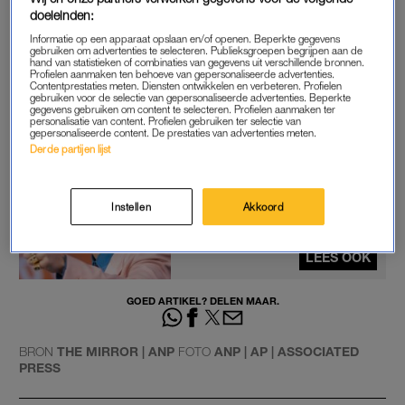
doeleinden:
omdat ze samen een zoontje hebben.
Informatie op een apparaat opslaan en/of openen. Beperkte gegevens
gebruiken om advertenties te selecteren. Publieksgroepen begrijpen aan de
Adele’s laatste plaat
25
kwam in 2015 uit. Er werden ruim 23
hand van statistieken of combinaties van gegevens uit verschillende bronnen.
Profielen aanmaken ten behoeve van gepersonaliseerde advertenties.
miljoen exemplaren van verkocht. Ze staat erom bekend dat
Contentprestaties meten. Diensten ontwikkelen en verbeteren. Profielen
gebruiken voor de selectie van gepersonaliseerde advertenties. Beperkte
ze flink de tijd neemt voor haar albums. Vóór
25
zaten haar
gegevens gebruiken om content te selecteren. Profielen aanmaken ter
platen
21
(2011) en
19
(2008).
personalisatie van content. Profielen gebruiken ter selectie van
gepersonaliseerde content. De prestaties van advertenties meten.
Derde partijen lijst
Harry Styles reageert op heisa
over jurkenshoot van 'Vogue'
Instellen
Akkoord
en Twitter heeft het niet meer
LEES OOK
GOED ARTIKEL? DELEN MAAR.
BRON
THE MIRROR | ANP
FOTO
ANP | AP | ASSOCIATED
PRESS