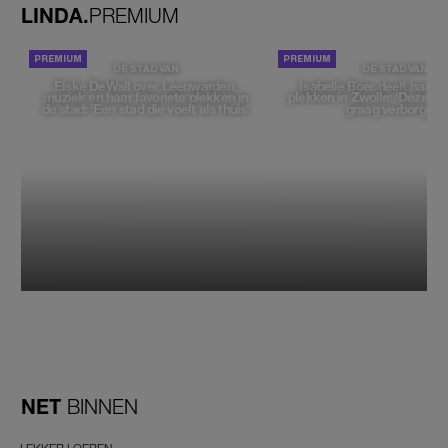
LINDA.
PREMIUM
DE STAD VAN
DE STAD VAN
Elske DeWall over Leeuwarden,
Isabelle Boer deelt haar f
muziek en haar favoriete plekken in
plekken in Zwolle: 'Deze pl
de stad: 'Een stad die voelt als thuis'
graag verborgen'
NET
BINNEN