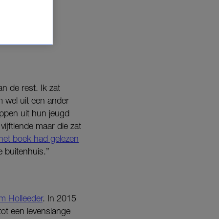
enhausen een
aar moeder.
n de rest. Ik zat
 wel uit een ander
ppen uit hun jeugd
vijftiende maar die zat
het boek had gelezen
e buitenhuis.”
em Holleeder
. In 2015
 tot een levenslange