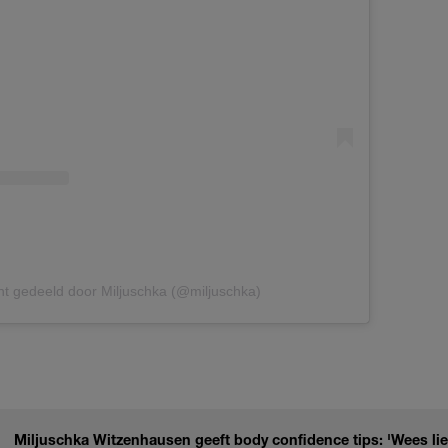
ht gedeeld door Miljuschka (@miljuschka)
Miljuschka Witzenhausen geeft body confidence tips: 'Wees lief 