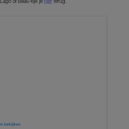
Lago di Beau
kijk je
hier
terug.
am bekijken