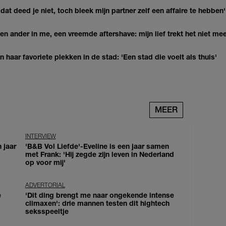
at deed je niet, toch bleek mijn partner zelf een affaire te hebben'
n ander in me, een vreemde aftershave: mijn lief trekt het niet mee
haar favoriete plekken in de stad: 'Een stad die voelt als thuis'
MEER
INTERVIEW
 jaar
'B&B Vol Liefde'-Eveline is een jaar samen
met Frank: 'Hij zegde zijn leven in Nederland
op voor mij'
ADVERTORIAL
e
'Dit ding brengt me naar ongekende intense
climaxen': drie mannen testen dit hightech
seksspeeltje