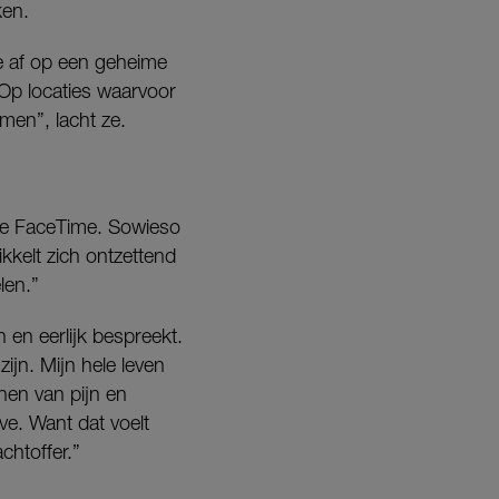
ken.
oe af op een geheime
 Op locaties waarvoor
men”, lacht ze.
eve FaceTime. Sowieso
ikkelt zich ontzettend
len.”
n en eerlijk bespreekt.
zijn. Mijn hele leven
nen van pijn en
ve. Want dat voelt
achtoffer.”