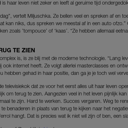
 is haar leven niet zeker en leeft al geruime tijd ondergedo
 dag”, vertelt Miljuschka. Ze bellen veel en spreken af en t
raat kan niks, dus spreken we meestal af in een auto ofzo.”
ken zoals ’tompouce’ of ‘kaas’. “Ze hebben allemaal eetna
RUG TE ZIEN
complex is, is ze blij met de moderne technologie. “Lang l
zij ook internet heeft. Ze volgt allerlei masterclasses en ontw
ou hebben gehad in haar positie, dan ga je je toch wel verve
e televisiekok dat ze voor het eerst alles uit haar leven ope
ijk om terug te zien. Aangezien veel in het leven pijnlijk kan 
maal te zijn. Hard te werken. Succes vergaren. Weg te ren
 te benaderen in plaats van terug te kijken naar het negatie
ferrol hangt. Dat is precies wat ik niet wil zijn of ben, een sl