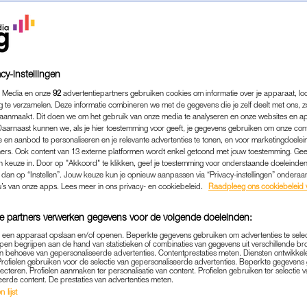
cy-instellingen
 Media en onze
92
advertentiepartners gebruiken cookies om informatie over je apparaat, lo
g te verzamelen. Deze informatie combineren we met de gegevens die je zelf deelt met ons, z
aanmaakt. Dit doen we om het gebruik van onze media te analyseren en onze websites en a
Daarnaast kunnen we, als je hier toestemming voor geeft, je gegevens gebruiken om onze con
 en aanbod te personaliseren en je relevante advertenties te tonen, en voor marketingdoele
ers. Ook content van 13 externe platformen wordt enkel getoond met jouw toestemming. Ge
gen keuze in. Door op "Akkoord" te klikken, geef je toestemming voor onderstaande doeleinden. 
k dan op “Instellen”. Jouw keuze kun je opnieuw aanpassen via “Privacy-instellingen” ondera
MEDIA
|
FRAGMENT GEMIST
u’s van onze apps. Lees meer in ons privacy- en cookiebeleid.
Raadpleeg ons cookiebeleid 
CHKA WITZENHAUSEN OPE
e partners verwerken gegevens voor de volgende doeleinden:
OEDER ASTRID IN 'LAGO DI
p een apparaat opslaan en/of openen. Beperkte gegevens gebruiken om advertenties te sele
MOEILIJK OM TERUG TE ZIE
pen begrijpen aan de hand van statistieken of combinaties van gegevens uit verschillende br
 behoeve van gepersonaliseerde advertenties. Contentprestaties meten. Diensten ontwikkel
Profielen gebruiken voor de selectie van gepersonaliseerde advertenties. Beperkte gegeven
03-01-2022
|
ANNA NEELTJE DE BOER
lecteren. Profielen aanmaken ter personalisatie van content. Profielen gebruiken ter selectie 
eerde content. De prestaties van advertenties meten.
 lijst
ontvangt Beau van Erven Dorens bekende gasten aan