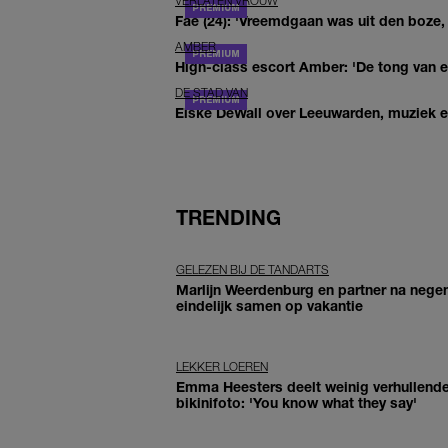
VERLATEN VROUW
Fae (24): 'Vreemdgaan was uit den boze, d
AMBER
High-class escort Amber: 'De tong van ee
DE STAD VAN
Elske DeWall over Leeuwarden, muziek en 
TRENDING
GELEZEN BIJ DE TANDARTS
Marlijn Weerdenburg en partner na negen
eindelijk samen op vakantie
LEKKER LOEREN
Emma Heesters deelt weinig verhullend
bikinifoto: 'You know what they say'