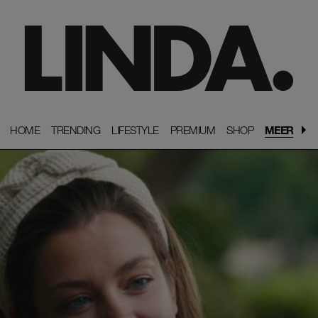
HOME
HOME
TRENDING
TRENDING
LIFESTYLE
LIFESTYLE
PREMIUM
PREMIUM
SHOP
SHOP
MEER