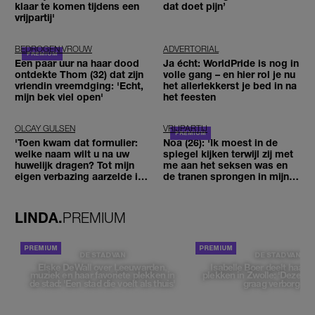
klaar te komen tijdens een
dat doet pijn’
vrijpartij'
BEDROGEN VROUW
ADVERTORIAL
Een paar uur na haar dood
Ja écht: WorldPride is nog in
ontdekte Thom (32) dat zijn
volle gang – en hier rol je nu
vriendin vreemdging: 'Echt,
het allerlekkerst je bed in na
mijn bek viel open'
het feesten
OLCAY GULSEN
VRIJPARTIJ
'Toen kwam dat formulier:
Noa (26): 'Ik moest in de
welke naam wilt u na uw
spiegel kijken terwijl zij met
huwelijk dragen? Tot mijn
me aan het seksen was en
eigen verbazing aarzelde ik
de tranen sprongen in mijn
geen moment'
ogen'
LINDA.
PREMIUM
DE STAD VAN
DE STAD VAN
Elske DeWall over Leeuwarden,
Isabelle Boer deelt haar f
muziek en haar favoriete plekken in
plekken in Zwolle: 'Deze pl
de stad: 'Een stad die voelt als thuis'
graag verborgen'