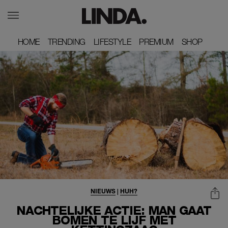
HOME
HOME
TRENDING
TRENDING
LIFESTYLE
LIFESTYLE
PREMIUM
PREMIUM
SHOP
SHOP
NIEUWS
|
HUH?
NACHTELIJKE ACTIE: MAN GAAT
BOMEN TE LIJF MET