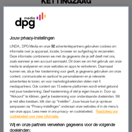
KETTINGZAAG
15-11-2020
|
BELINDA JANSSEN
Je hébt van die mensen die zó hard snurken, dat het lijkt
of ze ’s nachts een heel bos omzagen. Deze man deed
dat nogal letterlijk en werd op heterdaad betrapt.
Jouw privacy-instellingen
LINDA., DPG Media en onze
92
advertentiepartners gebruiken cookies om
De politie heeft zondagochtend vroeg namelijk een 45-jarige
informatie over je apparaat, locatie, browser en surfgedrag te verzamelen.
man opgepakt in Purmerend die daar bomen aan het
Deze informatie combineren we met de gegevens die je zelf deelt met ons,
zoals wanneer je een account aanmaakt. Dit doen we om het gebruik van onze
omzagen was. Ja, je leest het goed.
media te analyseren en onze websites en apps te verbeteren. Daarnaast
kunnen we, als je hier toestemming voor geeft, je gegevens gebruiken om onze
content, communicatie en aanbod te personaliseren en je relevante
BOMEN OMZAGEN
advertenties te tonen, en voor marketingdoeleinden delen met 4
mediapartners. Ook content van 13 externe platformen wordt enkel getoond
Een vrouw werd rond 05.00 uur wakker van zaaggeluiden aan
met jouw toestemming. Geef toestemming of stel je eigen keuze in. Door op
de Gebroeders Conijnstraat. Met haar hond ging ze naar
"Akkoord" te klikken, geef je toestemming voor onderstaande doeleinden. Wil
je niet alles toestaan, klik dan op “Instellen”. Jouw keuze kun je opnieuw
buiten en zag daar een man die net met een kapzaag een
aanpassen via “Privacy-instellingen” onderaan onze websites of in de menu’s
boom had omgezaagd. Hij had ook nog een kettingzaag bij
van onze apps. Lees meer in ons privacy- en cookiebeleid.
Raadpleeg ons
cookiebeleid voor meer informatie.
zich.
Wij en onze partners verwerken gegevens voor de volgende
doeleinden:
De vrouw belde de politie, die de man oppakte en in de cel