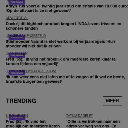
DE ERFENIS
Amy’s zus voert al twintig jaar strijd om erfenis van 10.000 euro:
'Op de uitvaart is ze niet geweest'
ADVERTORIAL
Dankzij dit hightech product kregen LINDA.lezers frissere en
schonere tanden
LEKKER SAMENGESTELD
Stiefmoeder Naomi is niet welkom bij verjaardagen: 'Hun
moeder wil niet dat ik er ben'
LIEVE HELEEN
Fred (55): 'Ik vind het moeilijk om meerdere keren klaar te
komen tijdens een vrijpartij'
FLOOR BAKHUYS ROOZEBOOM
'Ik kan weer eens niet laten me af te vragen of ik wel de beste,
braafste burger ben geweest'
TRENDING
MEER
LIEVE HELEEN
TATUM DAGELET
Fred (55): 'Ik vind het
'Ollie is vertrokken naar een
moeilijk om meerdere keren
adres ver weg van ons. En