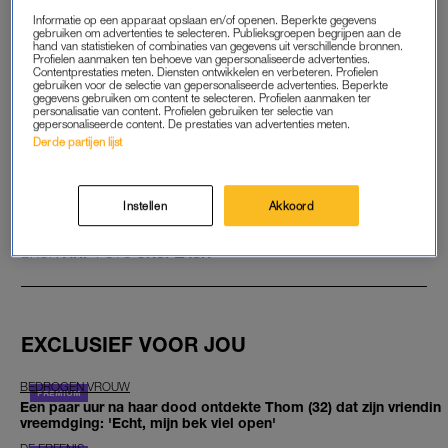
zette. De eigenaar van de grond wordt benaderd of hij aangifte
Informatie op een apparaat opslaan en/of openen. Beperkte gegevens
gebruiken om advertenties te selecteren. Publieksgroepen begrijpen aan de
wil doen van vernieling van de boom. Wat de man tot zijn
hand van statistieken of combinaties van gegevens uit verschillende bronnen.
Profielen aanmaken ten behoeve van gepersonaliseerde advertenties.
bijzondere nachtelijke actie dreef, is niet bekendgemaakt.
Contentprestaties meten. Diensten ontwikkelen en verbeteren. Profielen
gebruiken voor de selectie van gepersonaliseerde advertenties. Beperkte
gegevens gebruiken om content te selecteren. Profielen aanmaken ter
Lees ook:
personalisatie van content. Profielen gebruiken ter selectie van
gepersonaliseerde content. De prestaties van advertenties meten.
Nederland heeft er 1,6 miljoen nieuwe bomen bij en dat
Derde partijen lijst
worden er nog veel meer
GOED ARTIKEL? DELEN MAAR.
Instellen
Akkoord
BRON
ANP
FOTO
UNSPLASH
EXCLUSIEF VOOR JOU
BEDROGEN VROUW
Een paar uur na haar dood ontdekte Thom (32) dat zijn vriendin
vreemdging: 'Echt, mijn bek viel open'