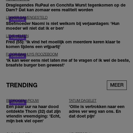
Draglegendes RuPaul en Conchita Wurst tegenkomen op de
Dam? Dat kan zomaar eens realiteit worden
LEKKER SAMENGESTELD
Stiefmoeder Naomi is niet welkom bij verjaardagen: 'Hun
moeder wil niet dat ik er ben'
LIEVE HELEEN
Fred (55): 'Ik vind het moeilijk om meerdere keren klaar te
komen tijdens een vrijpartij'
FLOOR BAKHUYS ROOZEBOOM
'Ik kan weer eens niet laten me af te vragen of ik wel de beste,
braafste burger ben geweest'
TRENDING
MEER
BEDROGEN VROUW
TATUM DAGELET
Een paar uur na haar dood
'Ollie is vertrokken naar een
ontdekte Thom (32) dat zijn
adres ver weg van ons. En
vriendin vreemdging: 'Echt,
dat doet pijn’
mijn bek viel open'