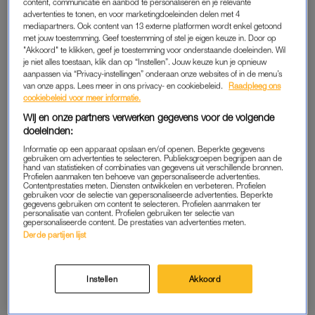
content, communicatie en aanbod te personaliseren en je relevante
Nederland konden niets meer doen en ik ging vrolijk naar het
advertenties te tonen, en voor marketingdoeleinden delen met 4
buitenland, dat was fout van mij.” Ook komt het verlies van zijn
mediapartners. Ook content van 13 externe platformen wordt enkel getoond
broer Friso ter sprake.
met jouw toestemming. Geef toestemming of stel je eigen keuze in. Door op
"Akkoord" te klikken, geef je toestemming voor onderstaande doeleinden. Wil
je niet alles toestaan, klik dan op “Instellen”. Jouw keuze kun je opnieuw
aanpassen via “Privacy-instellingen” onderaan onze websites of in de menu’s
PODCAST KONING
van onze apps. Lees meer in ons privacy- en cookiebeleid.
Raadpleeg ons
cookiebeleid voor meer informatie.
‘Morgenochtend om 7.00 uur verschijnen de eerste drie
Wij en onze partners verwerken gegevens voor de volgende
afleveringen in alle openbare podcast-apps, zoals Spotify,
doeleinden:
Google Podcasts, en Podimo’, schrijft het Koninklijk Huis bij de
Informatie op een apparaat opslaan en/of openen. Beperkte gegevens
aankondiging. In de komende weken komt elke
gebruiken om advertenties te selecteren. Publieksgroepen begrijpen aan de
hand van statistieken of combinaties van gegevens uit verschillende bronnen.
donderdagochtend een nieuwe aflevering online. Per
Profielen aanmaken ten behoeve van gepersonaliseerde advertenties.
Contentprestaties meten. Diensten ontwikkelen en verbeteren. Profielen
aflevering staat steeds
één jaar koningschap
centraal.
gebruiken voor de selectie van gepersonaliseerde advertenties. Beperkte
gegevens gebruiken om content te selecteren. Profielen aanmaken ter
personalisatie van content. Profielen gebruiken ter selectie van
gepersonaliseerde content. De prestaties van advertenties meten.
PLEZIER
Derde partijen lijst
‘Ik heb met heel veel plezier meegewerkt aan deze podcast.
Juist door de kans van reflectie heb ik nog meer zin om de
Instellen
Akkoord
volgende tien jaar vol goede moed en veel energie in te gaan’,
aldus koning Willem-Alexander in het bericht over de podcast.