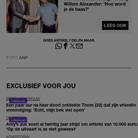
Willem Alexander: 'Hoe word
je de baas?'
LEES OOK
GOED ARTIKEL? DELEN MAAR.
FOTO
ANP
EXCLUSIEF VOOR JOU
BEDROGEN VROUW
Een paar uur na haar dood ontdekte Thom (32) dat zijn vriendin
vreemdging: 'Echt, mijn bek viel open'
DE ERFENIS
Amy’s zus voert al twintig jaar strijd om erfenis van 10.000 euro:
'Op de uitvaart is ze niet geweest'
ADVERTORIAL