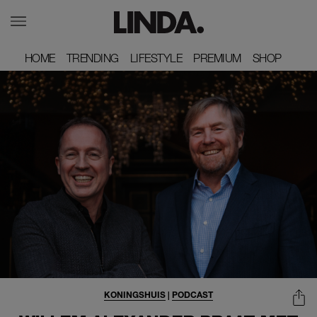
HOME
HOME
TRENDING
TRENDING
LIFESTYLE
LIFESTYLE
PREMIUM
PREMIUM
SHOP
SHOP
KONINGSHUIS
|
PODCAST