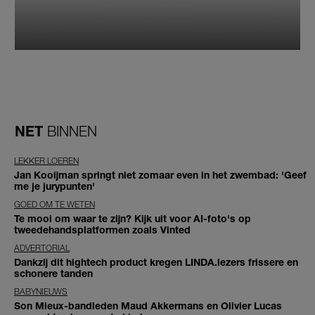
NET
BINNEN
LEKKER LOEREN
Jan Kooijman springt niet zomaar even in het zwembad: 'Geef
me je jurypunten'
GOED OM TE WETEN
Te mooi om waar te zijn? Kijk uit voor AI-foto's op
tweedehandsplatformen zoals Vinted
ADVERTORIAL
Dankzij dit hightech product kregen LINDA.lezers frissere en
schonere tanden
BABYNIEUWS
Son Mieux-bandleden Maud Akkermans en Olivier Lucas