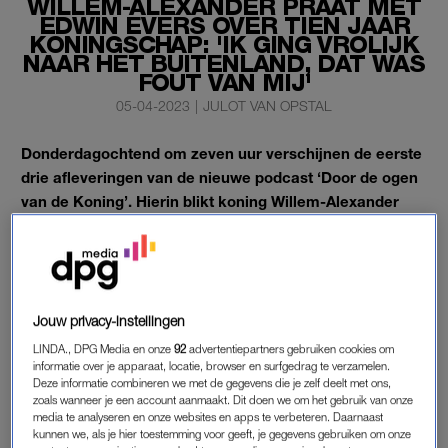
WILLEM-ALEXANDER PRAAT MET
EDWIN EVERS OVER TIEN JAAR
KONINGSCHAP: 'IK GING VROLIJK
NAAR HET BUITENLAND, DAT WAS
FOUT VAN MIJ'
05-04-2023
|
JULOT VAN OPSTAL
Donderdagochtend om zeven uur verschijnen de eerste
drie afleveringen van de nieuwe podcast ‘Door de ogen
van de Koning’. Hierin blikt koning Willem-Alexander
samen met Edwin Evers terug op tien jaar koningschap.
Dat maakt het Koninklijk Huis bekend op Instagram. In de
podcast komen verrassende quotes voorbij.
Jouw privacy-instellingen
LINDA., DPG Media en onze
92
advertentiepartners gebruiken cookies om
VAKANTIEREL
informatie over je apparaat, locatie, browser en surfgedrag te verzamelen.
Zo heeft Willem-Alexander het over “een soort out-of-body
Deze informatie combineren we met de gegevens die je zelf deelt met ons,
zoals wanneer je een account aanmaakt. Dit doen we om het gebruik van onze
experience” en over de vakantierel toen hij met zijn gezin in
media te analyseren en onze websites en apps te verbeteren. Daarnaast
Griekenland verbleef tijdens corona: “Andere mensen in
kunnen we, als je hier toestemming voor geeft, je gegevens gebruiken om onze