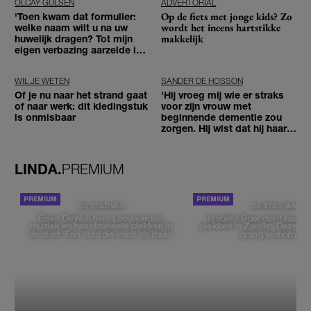
OLCAY GULSEN
ADVERTORIAL
Op de fiets met jonge kids? Zo
'Toen kwam dat formulier:
wordt het ineens hartstikke
welke naam wilt u na uw
makkelijk
huwelijk dragen? Tot mijn
eigen verbazing aarzelde ik
geen moment'
WIL JE WETEN
SANDER DE HOSSON
Of je nu naar het strand gaat
'Hij vroeg mij wie er straks
of naar werk: dit kledingstuk
voor zijn vrouw met
is onmisbaar
beginnende dementie zou
zorgen. Hij wist dat hij haar
zou moeten loslaten'
LINDA.
PREMIUM
DE STAD VAN
DE STAD VAN
Elske DeWall over Leeuwarden,
Isabelle Boer deelt haar f
muziek en haar favoriete plekken in
plekken in Zwolle: 'Deze pl
de stad: 'Een stad die voelt als thuis'
graag verborgen'