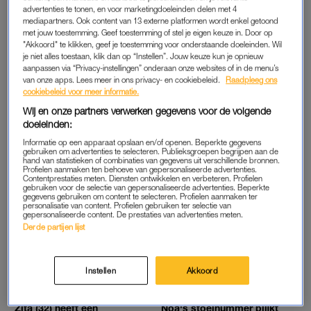
DE LINDA.STADSGIDS VOOR BREDA: DIT ZIJN
advertenties te tonen, en voor marketingdoeleinden delen met 4
ONZE FAVORIETE ADRESSEN
mediapartners. Ook content van 13 externe platformen wordt enkel getoond
met jouw toestemming. Geef toestemming of stel je eigen keuze in. Door op
"Akkoord" te klikken, geef je toestemming voor onderstaande doeleinden. Wil
je niet alles toestaan, klik dan op “Instellen”. Jouw keuze kun je opnieuw
ACHTER HET NIEUWS
TIKKELTJE TURBULENT
aanpassen via “Privacy-instellingen” onderaan onze websites of in de menu’s
Deze vrouwen werden uit het
Greet (52) belandt in het
van onze apps. Lees meer in ons privacy- en cookiebeleid.
Raadpleeg ons
niets op straat natgespoten:
verkeerde vliegtuig: 'Kwam
cookiebeleid voor meer informatie.
'Ze filmden het, ik bevroor'
erachter tijdens de
veiligheidsuitleg'
Wij en onze partners verwerken gegevens voor de volgende
doeleinden:
GENIET, MAAR VERBRAND NIET
INTERVIEW
Informatie op een apparaat opslaan en/of openen. Beperkte gegevens
Is dure zonnebrandcrème
Ze denken dat ze liefde
gebruiken om advertenties te selecteren. Publieksgroepen begrijpen aan de
hand van statistieken of combinaties van gegevens uit verschillende bronnen.
beter dan goedkope? Dit
hebben gevonden, maar
Profielen aanmaken ten behoeve van gepersonaliseerde advertenties.
zegt een expert
worden vervolgens
Contentprestaties meten. Diensten ontwikkelen en verbeteren. Profielen
opgelicht: 'Slachtoffers
gebruiken voor de selectie van gepersonaliseerde advertenties. Beperkte
worden als dom
gegevens gebruiken om content te selecteren. Profielen aanmaken ter
bestempeld'
personalisatie van content. Profielen gebruiken ter selectie van
gepersonaliseerde content. De prestaties van advertenties meten.
INTERVIEW
ACHTER HET NIEUWS
Derde partijen lijst
Deze vrouwen slapen in een
Financieringskloof kost
snikhete zolderkamer: ‘We
Nederland 139 miljard euro:
hebben een heel ritueel om
'Vrouwen worden minder
in slaap te komen’
vaardig ingeschat'
Instellen
Akkoord
ACHTER HET NIEUWS
TIKKELTJE TURBULENT
Zita (32) heeft een
Noa's stoelnummer blijkt