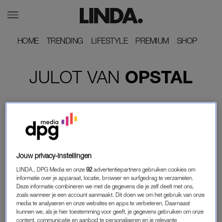
HOME
HOME
TRENDING
TRENDING
LIFESTYLE
LIFESTYLE
PREMIUM
PREMIUM
SHOP
SHOP
JULOT
VAN
OPSTAL
Jouw privacy-instellingen
LINDA., DPG Media en onze
92
advertentiepartners gebruiken cookies om
informatie over je apparaat, locatie, browser en surfgedrag te verzamelen.
Deze informatie combineren we met de gegevens die je zelf deelt met ons,
zoals wanneer je een account aanmaakt. Dit doen we om het gebruik van onze
media te analyseren en onze websites en apps te verbeteren. Daarnaast
kunnen we, als je hier toestemming voor geeft, je gegevens gebruiken om onze
WIL JE WETEN
content, communicatie en aanbod te personaliseren en je relevante