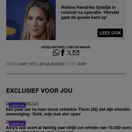
Hélène Hendriks tijdelijk in
rolstoel na operatie: 'Herstel
gaat de goede kant op'
LEES OOK
GOED ARTIKEL? DELEN MAAR.
BRON
ANP | RTL BOULEVARD
FOTO
ANP
EXCLUSIEF VOOR JOU
BEDROGEN VROUW
Een paar uur na haar dood ontdekte Thom (32) dat zijn vriendin
vreemdging: 'Echt, mijn bek viel open'
DE ERFENIS
Amy’s zus voert al twintig jaar strijd om erfenis van 10.000 euro: