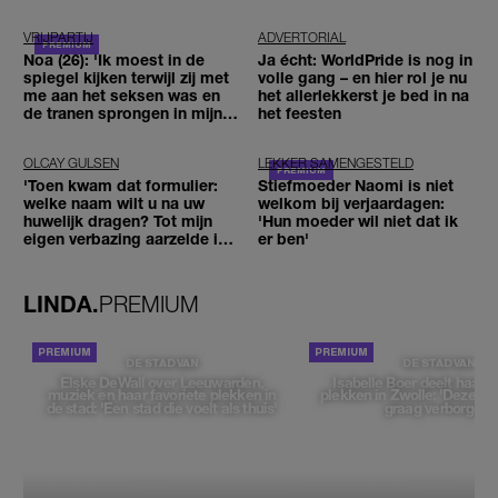
VRIJPARTIJ
ADVERTORIAL
Noa (26): 'Ik moest in de
Ja écht: WorldPride is nog in
spiegel kijken terwijl zij met
volle gang – en hier rol je nu
me aan het seksen was en
het allerlekkerst je bed in na
de tranen sprongen in mijn
het feesten
ogen'
OLCAY GULSEN
LEKKER SAMENGESTELD
'Toen kwam dat formulier:
Stiefmoeder Naomi is niet
welke naam wilt u na uw
welkom bij verjaardagen:
huwelijk dragen? Tot mijn
'Hun moeder wil niet dat ik
eigen verbazing aarzelde ik
er ben'
geen moment'
LINDA.
PREMIUM
DE STAD VAN
DE STAD VAN
Elske DeWall over Leeuwarden,
Isabelle Boer deelt haar f
muziek en haar favoriete plekken in
plekken in Zwolle: 'Deze pl
de stad: 'Een stad die voelt als thuis'
graag verborgen'