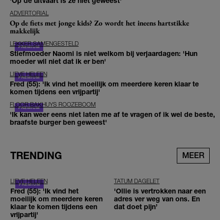
'Op de uitvaart is ze niet geweest'
ADVERTORIAL
Op de fiets met jonge kids? Zo wordt het ineens hartstikke
makkelijk
LEKKER SAMENGESTELD
Stiefmoeder Naomi is niet welkom bij verjaardagen: 'Hun
moeder wil niet dat ik er ben'
LIEVE HELEEN
Fred (55): 'Ik vind het moeilijk om meerdere keren klaar te
komen tijdens een vrijpartij'
FLOOR BAKHUYS ROOZEBOOM
'Ik kan weer eens niet laten me af te vragen of ik wel de beste,
braafste burger ben geweest'
TRENDING
MEER
LIEVE HELEEN
TATUM DAGELET
Fred (55): 'Ik vind het
'Ollie is vertrokken naar een
moeilijk om meerdere keren
adres ver weg van ons. En
klaar te komen tijdens een
dat doet pijn’
vrijpartij'