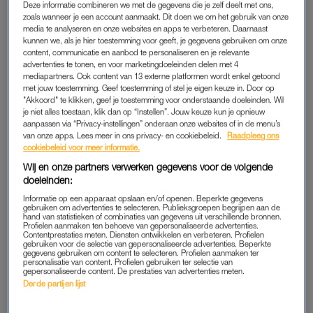
Hélène Hendriks, die recent een rugoperatie onderging,
Deze informatie combineren we met de gegevens die je zelf deelt met ons,
zoals wanneer je een account aanmaakt. Dit doen we om het gebruik van onze
probeert ‘zo snel mogelijk weer alles te kunnen en te
media te analyseren en onze websites en apps te verbeteren. Daarnaast
doen’. Verder gaat het ‘goed’ met de 44-jarige
kunnen we, als je hier toestemming voor geeft, je gegevens gebruiken om onze
presentatrice, schrijft ze maandag in een bericht op
content, communicatie en aanbod te personaliseren en je relevante
advertenties te tonen, en voor marketingdoeleinden delen met 4
Instagram.
mediapartners. Ook content van 13 externe platformen wordt enkel getoond
met jouw toestemming. Geef toestemming of stel je eigen keuze in. Door op
Door de operatie is de presentatrice niet te zien in haar
"Akkoord" te klikken, geef je toestemming voor onderstaande doeleinden. Wil
je niet alles toestaan, klik dan op “Instellen”. Jouw keuze kun je opnieuw
talkshow
De Oranjezomer.
aanpassen via “Privacy-instellingen” onderaan onze websites of in de menu’s
van onze apps. Lees meer in ons privacy- en cookiebeleid.
Raadpleeg ons
cookiebeleid voor meer informatie.
OPERATIE HÉLÈNE HENDRIKS
Wij en onze partners verwerken gegevens voor de volgende
doeleinden:
‘Ben gewoon aan het herstellen, zoals iedereen na een
operatie’, aldus Hélène. In haar bericht bedankt ze alle
Informatie op een apparaat opslaan en/of openen. Beperkte gegevens
gebruiken om advertenties te selecteren. Publieksgroepen begrijpen aan de
mensen die haar mooie kaarten, knutsels, berichten, bloemen
hand van statistieken of combinaties van gegevens uit verschillende bronnen.
Profielen aanmaken ten behoeve van gepersonaliseerde advertenties.
en knuffels hebben gestuurd: ‘Zo ontzettend lief, gezellig en
Contentprestaties meten. Diensten ontwikkelen en verbeteren. Profielen
gebruiken voor de selectie van gepersonaliseerde advertenties. Beperkte
soms ook ontroerend om te lezen.’
gegevens gebruiken om content te selecteren. Profielen aanmaken ter
personalisatie van content. Profielen gebruiken ter selectie van
gepersonaliseerde content. De prestaties van advertenties meten.
Eerder liet haar collega
Johan Derksen
in de podcast
Groeten
Derde partijen lijst
uit Grolloo
weten dat het herstel minder goed ging dan
verwacht: “Hélène is vrij ziek. Ze had een zenuw klem zitten in