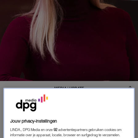
MEDIA
|
UPDATE
HÉLÈNE HENDRIKS GEEFT
UPDATE NA RUGOPERATIE:
'PROBEER ZO SNEL MOGELIJK
ALLES TE KUNNEN'
Jouw privacy-instellingen
23-06-2025
|
MIRJAM RASMUSSENS
LINDA., DPG Media en onze
92
advertentiepartners gebruiken cookies om
informatie over je apparaat, locatie, browser en surfgedrag te verzamelen.