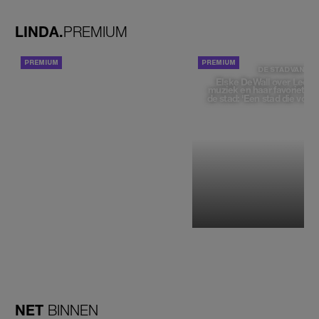
geen moment'
LINDA.
PREMIUM
ACHTERGROND
DE STAD VAN
Elske DeWall over Leeu
muziek en haar favoriete p
de stad: 'Een stad die voelt 
NET
BINNEN