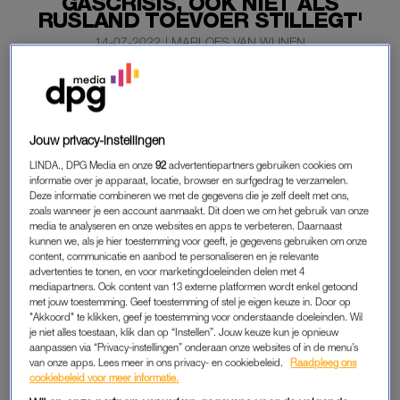
GASCRISIS, ÓÓK NIET ALS
RUSLAND TOEVOER STILLEGT'
14-07-2022
|
MARLOES VAN WIJNEN
Nederland hoeft deze winter niet te vrezen voor een
gascrisis, mocht de toevoer van Russisch gas
volledig
wegvallen
. Dat concludeert Gasunie Transport Services
Jouw privacy-instellingen
(GTS) op basis van eigen onderzoek, meldt het
LINDA., DPG Media en onze
92
advertentiepartners gebruiken cookies om
‘Financieel Dagblad’.
informatie over je apparaat, locatie, browser en surfgedrag te verzamelen.
Deze informatie combineren we met de gegevens die je zelf deelt met ons,
Verschillende landen in Europa zijn bang dat Rusland de
zoals wanneer je een account aanmaakt. Dit doen we om het gebruik van onze
toevoer van gas stillegt, waardoor zij deels zonder energie
media te analyseren en onze websites en apps te verbeteren. Daarnaast
kunnen we, als je hier toestemming voor geeft, je gegevens gebruiken om onze
komen te zitten.
content, communicatie en aanbod te personaliseren en je relevante
advertenties te tonen, en voor marketingdoeleinden delen met 4
mediapartners. Ook content van 13 externe platformen wordt enkel getoond
met jouw toestemming. Geef toestemming of stel je eigen keuze in. Door op
‘GEEN GASCRISIS’
"Akkoord" te klikken, geef je toestemming voor onderstaande doeleinden. Wil
GTS is de eigenaar en beheerder van het gastransportnet in
je niet alles toestaan, klik dan op “Instellen”. Jouw keuze kun je opnieuw
aanpassen via “Privacy-instellingen” onderaan onze websites of in de menu’s
Nederland en adviseert over de leveringszekerheid van gas.
van onze apps. Lees meer in ons privacy- en cookiebeleid.
Raadpleeg ons
Zelfs wanneer Duitsland een gascrisis afkondigt en bij
cookiebeleid voor meer informatie.
Nederland aanklopt voor extra gas, zou dat in Nederland niet