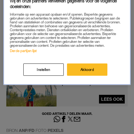
Wij en onze partners verwerken gegevens voor de volgende
tot tekorten leiden. Dat blijkt uit het onderzoek dat GTS op
doeleinden:
eigen initiatief deed.
Informatie op een apparaat opslaan en/of openen. Beperkte gegevens
gebruiken om advertenties te selecteren. Publieksgroepen begrijpen aan de
hand van statistieken of combinaties van gegevens uit verschillende bronnen.
In gesprek met
FD
zegt GTS-directeur Bart Jan Hoevers niet te
Profielen aanmaken ten behoeve van gepersonaliseerde advertenties.
Contentprestaties meten. Diensten ontwikkelen en verbeteren. Profielen
verwachten dat de industrie komende winter noodgedwongen
gebruiken voor de selectie van gepersonaliseerde advertenties. Beperkte
gegevens gebruiken om content te selecteren. Profielen aanmaken ter
afgeschakeld moet worden. Ook verwacht hij niet dat
personalisatie van content. Profielen gebruiken ter selectie van
gepersonaliseerde content. De prestaties van advertenties meten.
Nederland meer gas in Groningen moet gaan winnen. Maar:
Derde partijen lijst
“Het blijft wel nodig om met elkaar op aardgas te besparen.”
Instellen
Akkoord
Kom van het gas af: wees lief
voor het klimaat (en je
portemonnee)
LEES OOK
GOED ARTIKEL? DELEN MAAR.
BRON
ANP/FD
FOTO
PEXELS