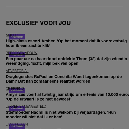
EXCLUSIEF VOOR JOU
AMBER
High-class escort Amber: ‘Op het moment dat ik vooroverbuig
hoor ik een zachte klik’
BEDROGEN VROUW
Een paar uur na haar dood ontdekte Thom (32) dat zijn vriendin
vreemdging: 'Echt, mijn bek viel open'
ADVERTORIAL
Draglegendes RuPaul en Conchita Wurst tegenkomen op de
Dam? Dat kan zomaar eens realiteit worden
DE ERFENIS
Amy’s zus voert al twintig jaar strijd om erfenis van 10.000 euro:
'Op de uitvaart is ze niet geweest'
LEKKER SAMENGESTELD
Stiefmoeder Naomi is niet welkom bij verjaardagen: 'Hun
moeder wil niet dat ik er ben'
LIEVE HELEEN