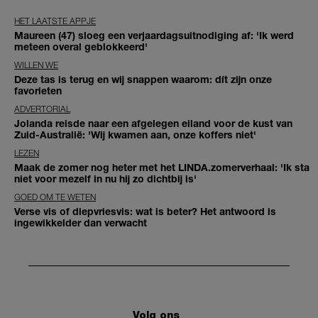
HET LAATSTE APPJE
Maureen (47) sloeg een verjaardagsuitnodiging af: 'Ik werd
meteen overal geblokkeerd'
WILLEN WE
Deze tas is terug en wij snappen waarom: dít zijn onze
favorieten
ADVERTORIAL
Jolanda reisde naar een afgelegen eiland voor de kust van
Zuid-Australië: 'Wij kwamen aan, onze koffers niet'
LEZEN
Maak de zomer nog heter met het LINDA.zomerverhaal: 'Ik sta
niet voor mezelf in nu hij zo dichtbij is'
GOED OM TE WETEN
Verse vis of diepvriesvis: wat is beter? Het antwoord is
ingewikkelder dan verwacht
Volg ons