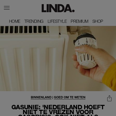
HOME
HOME
TRENDING
TRENDING
LIFESTYLE
LIFESTYLE
PREMIUM
PREMIUM
SHOP
SHOP
BINNENLAND
|
GOED OM TE WETEN
GASUNIE: 'NEDERLAND HOEFT
NIET TE VREZEN VOOR