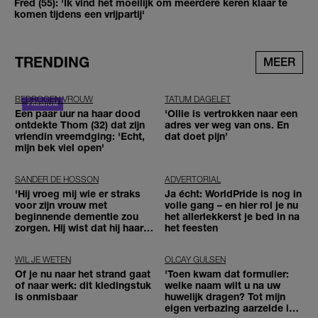
Fred (55): 'Ik vind het moeilijk om meerdere keren klaar te
komen tijdens een vrijpartij'
TRENDING
MEER
BEDROGEN VROUW
TATUM DAGELET
Een paar uur na haar dood
'Ollie is vertrokken naar een
ontdekte Thom (32) dat zijn
adres ver weg van ons. En
vriendin vreemdging: 'Echt,
dat doet pijn’
mijn bek viel open'
SANDER DE HOSSON
ADVERTORIAL
'Hij vroeg mij wie er straks
Ja écht: WorldPride is nog in
voor zijn vrouw met
volle gang – en hier rol je nu
beginnende dementie zou
het allerlekkerst je bed in na
zorgen. Hij wist dat hij haar
het feesten
zou moeten loslaten'
WIL JE WETEN
OLCAY GULSEN
Of je nu naar het strand gaat
'Toen kwam dat formulier:
of naar werk: dit kledingstuk
welke naam wilt u na uw
is onmisbaar
huwelijk dragen? Tot mijn
eigen verbazing aarzelde ik