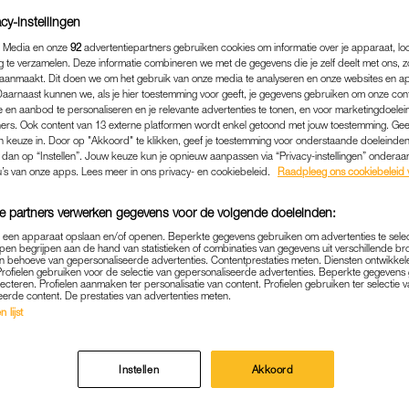
cy-instellingen
 Media en onze
92
advertentiepartners gebruiken cookies om informatie over je apparaat, lo
g te verzamelen. Deze informatie combineren we met de gegevens die je zelf deelt met ons, z
aanmaakt. Dit doen we om het gebruik van onze media te analyseren en onze websites en a
Daarnaast kunnen we, als je hier toestemming voor geeft, je gegevens gebruiken om onze con
 en aanbod te personaliseren en je relevante advertenties te tonen, en voor marketingdoele
ers. Ook content van 13 externe platformen wordt enkel getoond met jouw toestemming. Ge
gen keuze in. Door op "Akkoord" te klikken, geef je toestemming voor onderstaande doeleinden. 
k dan op “Instellen”. Jouw keuze kun je opnieuw aanpassen via “Privacy-instellingen” ondera
u’s van onze apps. Lees meer in ons privacy- en cookiebeleid.
Raadpleeg ons cookiebeleid 
e partners verwerken gegevens voor de volgende doeleinden:
p een apparaat opslaan en/of openen. Beperkte gegevens gebruiken om advertenties te sele
BUITENLAND
|
LINDA.
pen begrijpen aan de hand van statistieken of combinaties van gegevens uit verschillende br
 behoeve van gepersonaliseerde advertenties. Contentprestaties meten. Diensten ontwikkel
JARIGE VROUW ALS EERST
Profielen gebruiken voor de selectie van gepersonaliseerde advertenties. Beperkte gegeven
lecteren. Profielen aanmaken ter personalisatie van content. Profielen gebruiken ter selectie 
NAVACCIN IN VERENIGD K
eerde content. De prestaties van advertenties meten.
 lijst
08-12-2020
|
KIRSTEN ZIJDERVELD
argaret Keenan is dinsdag in het Verenigd Koninkrij
Instellen
Akkoord
uwe coronavaccin van Pfizer en BioNTech.