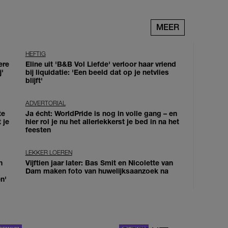
MEER
HEFTIG
ere
Eline uit 'B&B Vol Liefde' verloor haar vriend
j'
bij liquidatie: 'Een beeld dat op je netvlies
blijft'
ADVERTORIAL
te
Ja écht: WorldPride is nog in volle gang – en
 je
hier rol je nu het allerlekkerst je bed in na het
feesten
LEKKER LOEREN
n
Vijftien jaar later: Bas Smit en Nicolette van
Dam maken foto van huwelijksaanzoek na
n'