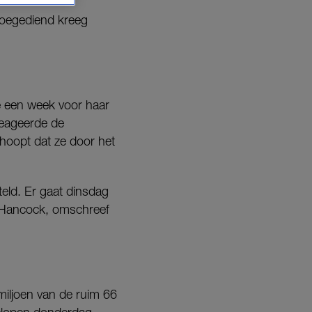
toegediend kreeg
e een week voor haar
reageerde de
e hoopt dat ze door het
teld. Er gaat dinsdag
t Hancock, omschreef
miljoen van de ruim 66