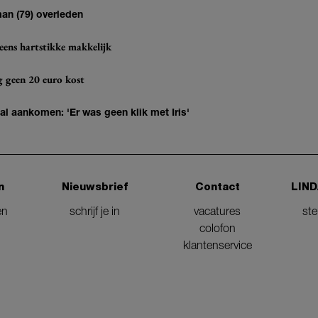
man (79) overleden
eens hartstikke makkelijk
og geen 20 euro kost
 al aankomen: 'Er was geen klik met Iris'
n
Nieuwsbrief
Contact
LIND
en
schrijf je in
vacatures
st
colofon
klantenservice