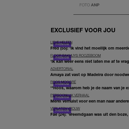
FOTO
ANP
EXCLUSIEF VOOR JOU
LIEVE HELEEN
Fred (55): 'Ik vind het moeilijk om meerde
FLOOR BAKHUYS ROOZEBOOM
'Ik kan weer eens niet laten me af te vr
ADVERTORIAL
Amaya zat vast op Madeira door noodwee
ROOS MOGGRÉ
'"Roos, waarom heb je de naam van je ex 
PERSOONLIJK VERHAAL
Merel verhuist voor een man naar andere 
VERLATEN VROUW
Fae (24): 'Vreemdgaan was uit den boze, d