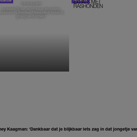
EXPATS MET
STOM!
DE STAD VAN
RASHONDEN
Isabelle Boer deelt haar favoriete
plekken in Zwolle: 'Deze plek houd ik
graag verborgen'
MONIQUE KLEMANN
ey Kaagman: 'Dankbaar dat je blijkbaar iets zag in dat jongetje van