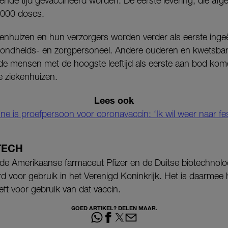
mende tijd gevaccineerd worden. De eerste levering, die af
.000 doses.
nhuizen en hun verzorgers worden verder als eerste inge
zondheids- en zorgpersoneel. Andere ouderen en kwetsba
 de mensen met de hoogste leeftijd als eerste aan bod kom
te ziekenhuizen.
Lees ook
e is proefpersoon voor coronavaccin: ‘Ik wil weer naar fes
TECH
de Amerikaanse farmaceut Pfizer en de Duitse biotechnol
voor gebruik in het Verenigd Koninkrijk. Het is daarmee 
eft voor gebruik van dat vaccin.
GOED ARTIKEL? DELEN MAAR.