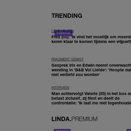
TRENDING
LIEVE HELEEN
Fred (55): 'Ik vind het moeilijk om meerd
keren klaar te komen tijdens een vrijparti
FRAGMENT GEMIST
Gesprek Iris en Edwin neemt onverwach
wending in 'B&B Vol Liefde': 'Hoopte dat
niet verliefd zou worden'
INTERVIEW
Man achtervolgt Valerie (35) in het bos e
betast zichzelf, zij filmt en deelt de
confrontatie: 'Ik laat me niet tegenhoude
LINDA.
PREMIUM