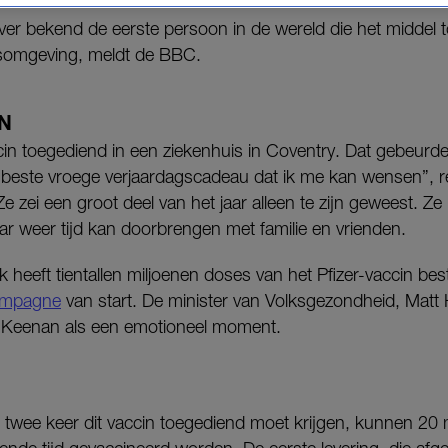
ver bekend de eerste persoon in de wereld die het middel 
somgeving, meldt de BBC.
N
in toegediend in een ziekenhuis in Coventry. Dat gebeurd
et beste vroege verjaardagscadeau dat ik me kan wensen”, 
e zei een groot deel van het jaar alleen te zijn geweest. Z
aar weer tijd kan doorbrengen met familie en vrienden.
k heeft tientallen miljoenen doses van het Pfizer-vaccin bes
campagne
van start. De minister van Volksgezondheid, Mat
n Keenan als een emotioneel moment.
twee keer dit vaccin toegediend moet krijgen, kunnen 20 