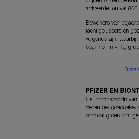
miljoen Britten de ko
arriveerde, omvat 800
Bewoners van bejaarde
tachtigplussers en ge
volgende zijn, waarbij
beginnen in vijftig gro
Suzann
PFIZER EN BION
Het coronavaccin van 
december goedgekeurd 
land dat groen licht ge