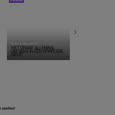
PORTRETTEN
PERSOONLIJK VERHA
‘IK ZAT IN EEN SEKTE’
‘HET DRAAIT ALLEMAAL
OM SEKS IN EEN SPIRITUEEL 
JASJE’
 zestien'