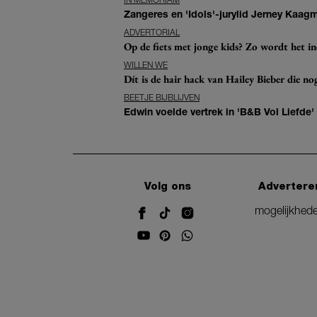
Zangeres en 'Idols'-jurylid Jerney Kaag
ADVERTORIAL
Op de fiets met jonge kids? Zo wordt het in
WILLEN WE
Dít is de hair hack van Hailey Bieber die n
BEETJE BIJBLIJVEN
Edwin voelde vertrek in 'B&B Vol Liefde'
Volg ons
Advertere
mogelijkhed