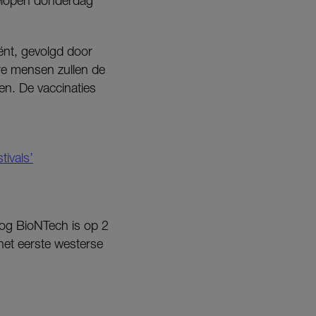
gelopen donderdag
ënt, gevolgd door
re mensen zullen de
en. De vaccinaties
tivals’
oog BioNTech is op 2
het eerste westerse