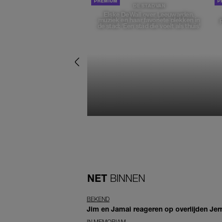
DE STAD VAN
Elske DeWall over Leeuwarden,
muziek en haar favoriete plekken in
de stad: 'Een stad die voelt als thuis'
NET
BINNEN
BEKEND
Jim en Jamai reageren op overlijden Jern
IN MEMORIAM