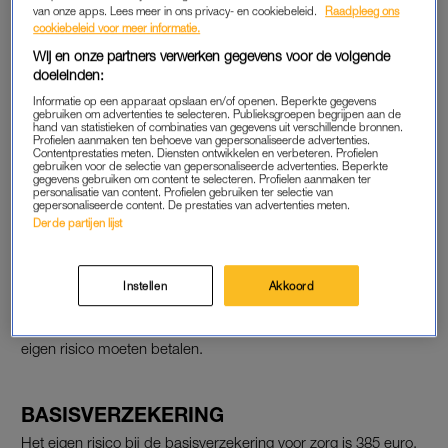
van onze apps. Lees meer in ons privacy- en cookiebeleid.
Raadpleeg ons
Independer heeft de cijfers van de overstappers op een rij
cookiebeleid voor meer informatie.
gezet. Daaruit komt naar voren dat 38,7 procent van de
Wij en onze partners verwerken gegevens voor de volgende
mensen kiest voor het maximale eigen risico om zo kosten te
doeleinden:
besparen op de zorgpremie. Twee jaar geleden gold dat voor
Informatie op een apparaat opslaan en/of openen. Beperkte gegevens
25,7 procent.
gebruiken om advertenties te selecteren. Publieksgroepen begrijpen aan de
hand van statistieken of combinaties van gegevens uit verschillende bronnen.
Profielen aanmaken ten behoeve van gepersonaliseerde advertenties.
Contentprestaties meten. Diensten ontwikkelen en verbeteren. Profielen
Zorgexpert Bas Knopperts van Independer waarschuwt dat
gebruiken voor de selectie van gepersonaliseerde advertenties. Beperkte
mensen die voor een verhoogd eigen risico kiezen een buffer
gegevens gebruiken om content te selecteren. Profielen aanmaken ter
personalisatie van content. Profielen gebruiken ter selectie van
nodig hebben om eventuele hogere zorgkosten op te vangen.
gepersonaliseerde content. De prestaties van advertenties meten.
Derde partijen lijst
Maar volgens onderzoek dat in opdracht van de
vergelijkingssite is uitgevoerd, legt 64 procent het bespaarde
geld niet opzij. Van de respondenten zegt ruim één derde dit
Instellen
Akkoord
wel te gaan doen. Ook laat 44 procent van de respondenten
weten soms niet naar een zorgverlener te gaan, omdat ze dan
eigen risico moeten betalen.
BASISVERZEKERING
Het eigen risico bij de basisverzekering voor zorg is 385 euro.