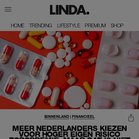
HOME
HOME
TRENDING
TRENDING
LIFESTYLE
LIFESTYLE
PREMIUM
PREMIUM
SHOP
SHOP
BINNENLAND
|
FINANCIEEL
MEER NEDERLANDERS KIEZEN
VOOR HOGER EIGEN RISICO