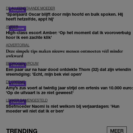
DE ALLEENSTAANDE MOEDER
'Spanjaard Oscar blijft door mijn hoofd en buik spoken. Hij
heeft hetzelfde, appt hij'
AMBER
High-class escort Amber: ‘Op het moment dat ik vooroverbuig
hoor ik een zachte klik’
ADVERTORIAL
Deze simpele tips maken nieuwe mensen ontmoeten véél minder
awkward
BEDROGEN VROUW
Een paar uur na haar dood ontdekte Thom (32) dat zijn vriendin
vreemdging: 'Echt, mijn bek viel open'
DE ERFENIS
Amy’s zus voert al twintig jaar strijd om erfenis van 10.000 euro:
'Op de uitvaart is ze niet geweest'
LEKKER SAMENGESTELD
Stiefmoeder Naomi is niet welkom bij verjaardagen: 'Hun
moeder wil niet dat ik er ben'
TRENDING
MEER