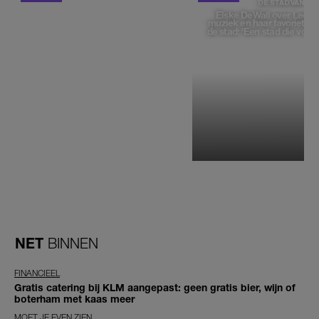
DE STAD VAN
Elske DeWall over Leeu
muziek en haar favoriete p
de stad: 'Een stad die voelt 
NET
BINNEN
FINANCIEEL
Gratis catering bij KLM aangepast: geen gratis bier, wijn of
boterham met kaas meer
MOET JE EVEN ZIEN