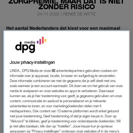
ZORGPREMIE, MAAR DAT IS NIET
ZONDER RISICO
24-11-2022
|
RENEE DE WITTE
Het aantal Nederlanders dat kiest voor een maximaal
eigen risico bij hun zorgverzekering om te besparen op
de premie, stijgt fors.
In 2020 koos een kwart voor het bedrag van 885 euro. Nu
maakt bijna 40 procent van de mensen die keuze. Dat komt
Jouw privacy-instellingen
naar voren uit onderzoek van vergelijkingssite Independer.
LINDA., DPG Media en onze
92
advertentiepartners gebruiken cookies om
informatie over je apparaat, locatie, browser en surfgedrag te verzamelen.
De site waarschuwt dat aan het besparen op de premie
Deze informatie combineren we met de gegevens die je zelf deelt met ons,
zoals wanneer je een account aanmaakt. Dit doen we om het gebruik van onze
risico’s zijn verbonden.
media te analyseren en onze websites en apps te verbeteren. Daarnaast
kunnen we, als je hier toestemming voor geeft, je gegevens gebruiken om onze
content, communicatie en aanbod te personaliseren en je relevante
advertenties te tonen, en voor marketingdoeleinden delen met 4
EIGEN RISICO
mediapartners. Ook content van 13 externe platformen wordt enkel getoond
Independer wijst erop dat de zorgpremies voor het komende
met jouw toestemming. Geef toestemming of stel je eigen keuze in. Door op
"Akkoord" te klikken, geef je toestemming voor onderstaande doeleinden. Wil
jaar
flink omhoog gaan
. Ook melden ze dat mensen daarom
je niet alles toestaan, klik dan op “Instellen”. Jouw keuze kun je opnieuw
zoeken naar manieren om op de premies te besparen.
aanpassen via “Privacy-instellingen” onderaan onze websites of in de menu’s