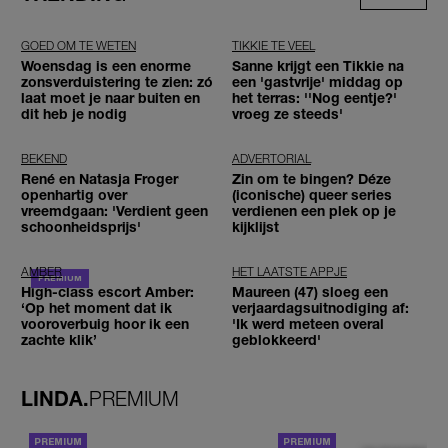
GOED OM TE WETEN
TIKKIE TE VEEL
Woensdag is een enorme
Sanne krijgt een Tikkie na
zonsverduistering te zien: zó
een 'gastvrije' middag op
laat moet je naar buiten en
het terras: ''Nog eentje?'
dit heb je nodig
vroeg ze steeds'
BEKEND
ADVERTORIAL
René en Natasja Froger
Zin om te bingen? Déze
openhartig over
(iconische) queer series
vreemdgaan: 'Verdient geen
verdienen een plek op je
schoonheidsprijs'
kijklijst
AMBER
HET LAATSTE APPJE
High-class escort Amber:
Maureen (47) sloeg een
‘Op het moment dat ik
verjaardagsuitnodiging af:
vooroverbuig hoor ik een
'Ik werd meteen overal
zachte klik’
geblokkeerd'
LINDA.
PREMIUM
ACHTERGROND