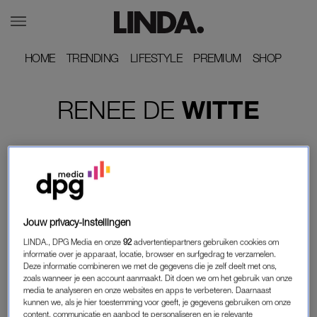
HOME
HOME
TRENDING
TRENDING
LIFESTYLE
LIFESTYLE
PREMIUM
PREMIUM
SHOP
SHOP
RENEE
DE
WITTE
Jouw privacy-instellingen
LINDA., DPG Media en onze
92
advertentiepartners gebruiken cookies om
informatie over je apparaat, locatie, browser en surfgedrag te verzamelen.
Deze informatie combineren we met de gegevens die je zelf deelt met ons,
zoals wanneer je een account aanmaakt. Dit doen we om het gebruik van onze
media te analyseren en onze websites en apps te verbeteren. Daarnaast
kunnen we, als je hier toestemming voor geeft, je gegevens gebruiken om onze
LEKKER GÊNANT
content, communicatie en aanbod te personaliseren en je relevante