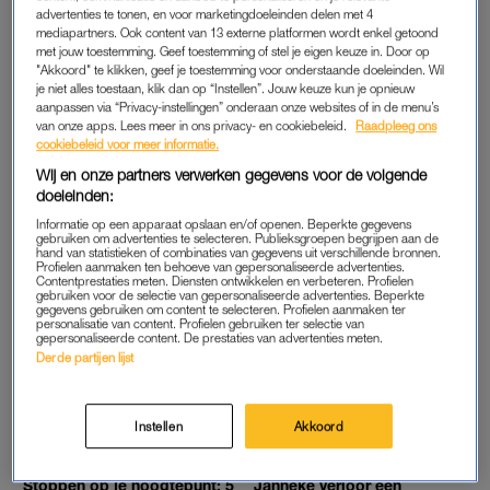
LISELOT WAS HAAR KIND KWIJT OP HET
advertenties te tonen, en voor marketingdoeleinden delen met 4
STRAND: 'ZAT HIJ IN HET ZAND TE POEPEN'
mediapartners. Ook content van 13 externe platformen wordt enkel getoond
met jouw toestemming. Geef toestemming of stel je eigen keuze in. Door op
"Akkoord" te klikken, geef je toestemming voor onderstaande doeleinden. Wil
je niet alles toestaan, klik dan op “Instellen”. Jouw keuze kun je opnieuw
TIKKIE TE VEEL
MEIDEN TIPS
aanpassen via “Privacy-instellingen” onderaan onze websites of in de menu’s
Tips tegen statisch haar en
Kiki kreeg een Tikkie na
van onze apps. Lees meer in ons privacy- en cookiebeleid.
Raadpleeg ons
klitten in de kou? Haarlak en
Sinterklaas, terwijl zij het
cookiebeleid voor meer informatie.
olie zijn jouw beste vriend
eten had geregeld: 'Heb
gezegd dat ik niet ga
Wij en onze partners verwerken gegevens voor de volgende
betalen'
doeleinden:
TIKKIE TE VEEL
NOM NOM NOM
Informatie op een apparaat opslaan en/of openen. Beperkte gegevens
Femke moest 195 euro
Deze zomercocktail móét je
gebruiken om advertenties te selecteren. Publieksgroepen begrijpen aan de
hand van statistieken of combinaties van gegevens uit verschillende bronnen.
neertellen na verknipt
proberen: zomers, simpel en
Profielen aanmaken ten behoeve van gepersonaliseerde advertenties.
kappersbezoek: 'Ik schrok
zó lekker
Contentprestaties meten. Diensten ontwikkelen en verbeteren. Profielen
toen ik het zag'
gebruiken voor de selectie van gepersonaliseerde advertenties. Beperkte
gegevens gebruiken om content te selecteren. Profielen aanmaken ter
personalisatie van content. Profielen gebruiken ter selectie van
gepersonaliseerde content. De prestaties van advertenties meten.
TIKKIE TE VEEL
TIKKIE TE VEEL
Derde partijen lijst
Jip verzorgde zieke ex om
Mies kreeg een Tikkie na
zijn kinderen te ontzien:
een 'verjaardagslunch': 'Ik
'Maar toen kreeg ik een
moest, op mijn verjaardag,
Tikkie voor zíjn friet'
ook voor haar kinderen
Instellen
Akkoord
betalen'
RODE OORTJES
LEKKER GÊNANT
Stoppen op je hoogtepunt: 5
Janneke verloor een