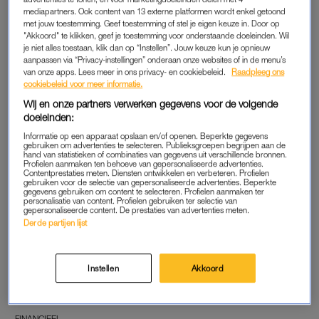
FINANCIEEL
FINANCIEEL
mediapartners. Ook content van 13 externe platformen wordt enkel getoond
Kabinet bepaalt: op déze
Moeders raken opgebrand
met jouw toestemming. Geef toestemming of stel je eigen keuze in. Door op
verpakkingen zit binnenkort
ziet Sophie van Gool:
"Akkoord" te klikken, geef je toestemming voor onderstaande doeleinden. Wil
ook statiegeld
'Perfecte ouders bestaan
je niet alles toestaan, klik dan op “Instellen”. Jouw keuze kun je opnieuw
niet, en wie streeft naar
aanpassen via “Privacy-instellingen” onderaan onze websites of in de menu’s
perfectie schiet per definitie
van onze apps. Lees meer in ons privacy- en cookiebeleid.
Raadpleeg ons
tekort'
cookiebeleid voor meer informatie.
FINANCIEEL
FINANCIEEL
'Deze keer betaal je je verlof
Iedereen verdient aan
Wij en onze partners verwerken gegevens voor de volgende
zelf maar': Sophie van Gool
kinderen behalve de moeder,
doeleinden:
over
ziet Sophie van Gool:
zwangerschapsdiscriminatie
'Babyindustrie speelt er
Informatie op een apparaat opslaan en/of openen. Beperkte gegevens
gebruiken om advertenties te selecteren. Publieksgroepen begrijpen aan de
handig op in'
hand van statistieken of combinaties van gegevens uit verschillende bronnen.
Profielen aanmaken ten behoeve van gepersonaliseerde advertenties.
FINANCIEEL
FINANCIEEL
Contentprestaties meten. Diensten ontwikkelen en verbeteren. Profielen
Huis kopen bijna onmogelijk
Werknemers zien nettolonen
gebruiken voor de selectie van gepersonaliseerde advertenties. Beperkte
gegevens gebruiken om content te selecteren. Profielen aanmaken ter
voor Nederlanders met
stijgen: dit betekent het per
personalisatie van content. Profielen gebruiken ter selectie van
'normaal' inkomen
sector
gepersonaliseerde content. De prestaties van advertenties meten.
Derde partijen lijst
FINANCIEEL
FINANCIEEL
Dít ga je komend jaar
Huizenprijzen in tien jaar
betalen aan zorgpremie (en
bijna verdubbeld: dít bedrag
Instellen
Akkoord
ja, het valt mee)
moet je als alleenstaande
starter gespaard hebben
FINANCIEEL