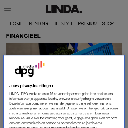
HOME
HOME
TRENDING
TRENDING
LIFESTYLE
LIFESTYLE
PREMIUM
PREMIUM
SHOP
SHOP
FINANCIEEL
Jouw privacy-instellingen
LINDA., DPG Media en onze
92
advertentiepartners gebruiken cookies om
FINANCIEEL
informatie over je apparaat, locatie, browser en surfgedrag te verzamelen.
Deze informatie combineren we met de gegevens die je zelf deelt met ons,
SPAAR JE KOOPZEGELS? KLANTEN ALBERT
zoals wanneer je een account aanmaakt. Dit doen we om het gebruik van onze
HEIJN SPAREN STRAKS TWEE KEER ZO LANG
media te analyseren en onze websites en apps te verbeteren. Daarnaast
VOOR VOL KOOPZEGELBOEKJE
kunnen we, als je hier toestemming voor geeft, je gegevens gebruiken om onze
content, communicatie en aanbod te personaliseren en je relevante
advertenties te tonen, en voor marketingdoeleinden delen met 4