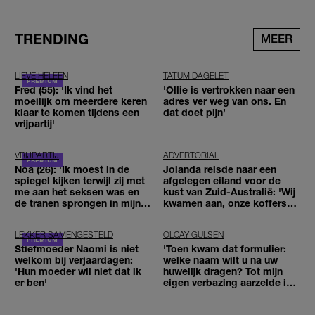
TRENDING
MEER
LIEVE HELEEN
TATUM DAGELET
Fred (55): 'Ik vind het
'Ollie is vertrokken naar een
moeilijk om meerdere keren
adres ver weg van ons. En
klaar te komen tijdens een
dat doet pijn’
vrijpartij'
VRIJPARTIJ
ADVERTORIAL
Noa (26): 'Ik moest in de
Jolanda reisde naar een
spiegel kijken terwijl zij met
afgelegen eiland voor de
me aan het seksen was en
kust van Zuid-Australië: 'Wij
de tranen sprongen in mijn
kwamen aan, onze koffers
ogen'
niet'
LEKKER SAMENGESTELD
OLCAY GULSEN
Stiefmoeder Naomi is niet
'Toen kwam dat formulier:
welkom bij verjaardagen:
welke naam wilt u na uw
'Hun moeder wil niet dat ik
huwelijk dragen? Tot mijn
er ben'
eigen verbazing aarzelde ik
geen moment'