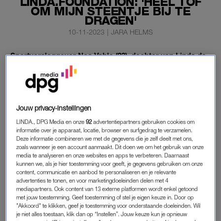
LINDA.FOUNDATION: 'HEEL TOF
OM MIJN STEENTJE BIJ TE
DRAGEN'
10-11-2023
|
JARA HELMS
Sportverslaggever Noa Vahle (23), dochter van Linda de
Mol, is de nieuwe ambassadeur van de
LINDA.foundation. “Ik ben me heel bewust van de
situatie.”
Jouw privacy-instellingen
LINDA. sprak Noa over haar kersverse toetreding tot de
LINDA.foundation.
LINDA., DPG Media en onze
92
advertentiepartners gebruiken cookies om
informatie over je apparaat, locatie, browser en surfgedrag te verzamelen.
Deze informatie combineren we met de gegevens die je zelf deelt met ons,
zoals wanneer je een account aanmaakt. Dit doen we om het gebruik van onze
INITIATIEF
media te analyseren en onze websites en apps te verbeteren. Daarnaast
kunnen we, als je hier toestemming voor geeft, je gegevens gebruiken om onze
De LINDA.foundation is een initiatief van Linda de Mol en
content, communicatie en aanbod te personaliseren en je relevante
LINDA. en staat voor meer begrip en wil vooral een positieve
advertenties te tonen, en voor marketingdoeleinden delen met 4
mediapartners. Ook content van 13 externe platformen wordt enkel getoond
actie creëren voor
gezinnen in Nederland die het financieel
met jouw toestemming. Geef toestemming of stel je eigen keuze in. Door op
zwaar hebben
.
"Akkoord" te klikken, geef je toestemming voor onderstaande doeleinden. Wil
je niet alles toestaan, klik dan op “Instellen”. Jouw keuze kun je opnieuw