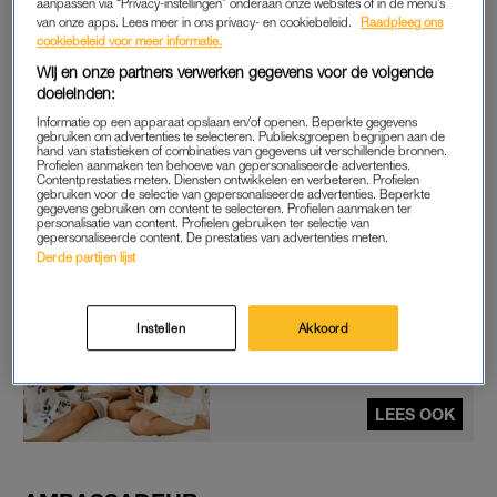
aanpassen via “Privacy-instellingen” onderaan onze websites of in de menu’s
Voor Vahle de hoogste tijd om zich in te zetten voor dit initiatief,
van onze apps. Lees meer in ons privacy- en cookiebeleid.
Raadpleeg ons
na vele verhalen van haar moeder: “Ik wil mijn positie en
cookiebeleid voor meer informatie.
bereik gebruiken om meer over dit onderwerp te vertellen en
Wij en onze partners verwerken gegevens voor de volgende
er aandacht voor te vragen. Ik ben me er heel bewust van dat
doeleinden:
sommige kinderen dingen zien als de normaalste zaak van de
Informatie op een apparaat opslaan en/of openen. Beperkte gegevens
gebruiken om advertenties te selecteren. Publieksgroepen begrijpen aan de
wereld. Ik heb dat ook met trakteren als je jarig bent, of met
hand van statistieken of combinaties van gegevens uit verschillende bronnen.
Profielen aanmaken ten behoeve van gepersonaliseerde advertenties.
het hele gezin uitgebreid aan het kerstdiner zitten vol
Contentprestaties meten. Diensten ontwikkelen en verbeteren. Profielen
gebruiken voor de selectie van gepersonaliseerde advertenties. Beperkte
gezelligheid. Maar dat is voor heel veel jongeren en kinderen in
gegevens gebruiken om content te selecteren. Profielen aanmaken ter
Nederland niet het geval. Een steentje bijdragen is dan het
personalisatie van content. Profielen gebruiken ter selectie van
gepersonaliseerde content. De prestaties van advertenties meten.
minste wat ik kan doen.”
Derde partijen lijst
Wereldarmoededag: dagelijks
Instellen
Akkoord
voelen 200.000 kinderen de
gevolgen van armoede,
LINDA.foundation helpt
LEES OOK