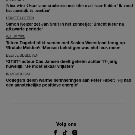
Nina wint Oscar voor studenten met film over haar libido: 'Ik vond
het moeilijk te beseffen'
LEKKER LOEREN
Simon Keizer zet Jan Smit in het zonnetje: 'Bracht kleur na
gitzwarte periode'
WIL JE ZIEN
Tatum Dagelet blikt samen met Saskia Weerstand terug op
'Brutale Meiden': 'Mensen beledigen was niet leuk meer'
BEETJE BIJBLIJVEN
'GTST'-acteur Cas Jansen deelt geheim achter 17-jarig
huwelijk: 'Je moet elkaar vrijlaten'
IN MEMORIAM
Collega's delen warme herinneringen aan Peter Faber: 'Hij had
een aanstekelijke positieve energie'
Volg ons