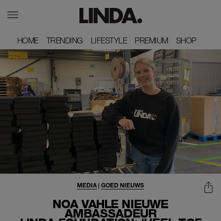
HOME
HOME
TRENDING
TRENDING
LIFESTYLE
LIFESTYLE
PREMIUM
PREMIUM
SHOP
SHOP
MEDIA
|
GOED NIEUWS
NOA VAHLE NIEUWE
AMBASSADEUR