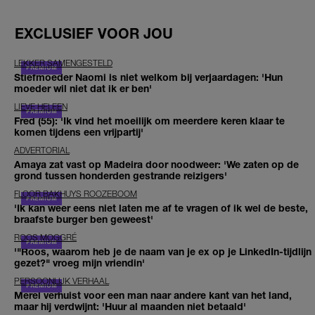
EXCLUSIEF VOOR JOU
LEKKER SAMENGESTELD
Stiefmoeder Naomi is niet welkom bij verjaardagen: 'Hun
moeder wil niet dat ik er ben'
LIEVE HELEEN
Fred (55): 'Ik vind het moeilijk om meerdere keren klaar te
komen tijdens een vrijpartij'
ADVERTORIAL
Amaya zat vast op Madeira door noodweer: 'We zaten op de
grond tussen honderden gestrande reizigers'
FLOOR BAKHUYS ROOZEBOOM
'Ik kan weer eens niet laten me af te vragen of ik wel de beste,
braafste burger ben geweest'
ROOS MOGGRÉ
'"Roos, waarom heb je de naam van je ex op je LinkedIn-tijdlijn
gezet?" vroeg mijn vriendin'
PERSOONLIJK VERHAAL
Merel verhuist voor een man naar andere kant van het land,
maar hij verdwijnt: 'Huur al maanden niet betaald'