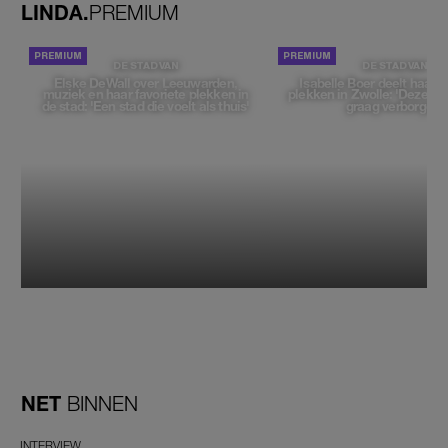
LINDA.
PREMIUM
DE STAD VAN
DE STAD VAN
Elske DeWall over Leeuwarden,
Isabelle Boer deelt haar f
muziek en haar favoriete plekken in
plekken in Zwolle: 'Deze pl
de stad: 'Een stad die voelt als thuis'
graag verborgen'
NET
BINNEN
INTERVIEW