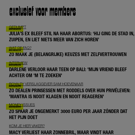
exclusief voor members
GEDUMPT
JULIA’S EX BLEEF STIL NA HAAR ABORTUS: ‘HIJ GING DE STAD IN,
ZUIPEN, EN LIET NIETS MEER VAN ZICH HOREN’
WAT DE FAQ?
ZO MAAK JE (BELANGRIJKE) KEUZES MET ZELFVERTROUWEN
INTERVIEW
DARLENE VERLOOR HAAR TEEN OP BALI: 'MIJN VRIEND BLEEF
ACHTER OM 'M TE ZOEKEN'
ROYALTY VERSLAGGEVER SAM HOEVENAAR
ZO DEALEN PRINSESSEN MET RODDELS OVER HUN PRIVÉLEVEN:
'MANTRA IS NOOIT KLAGEN EN NOOIT REAGEREN'
MONEY ISSUES
ZO SPAAR JE ONGEMERKT 3000 EURO PER JAAR ZÓNDER DAT
HET PIJN DOET
KOM JE HIER VAKER?
MACY VERLIEST HAAR ZONNEBRIL, MAAR VINDT HAAR