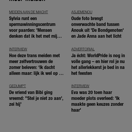
MEIDEN AAN DE MACHT
ASJEMENOU
Sylvia runt een
Oude foto brengt
spermawinningscentrum
onverwachte band tussen
voor paarden: 'Mensen
Anouk uit 'De Bondgenoten'
denken dat ik het met mijn
en Jade Anna aan het licht
blote handen doe'
INTERVIEW
ADVERTORIAL
Hoe deze trans meiden met
Ja écht: WorldPride is nog in
meer zelfvertrouwen de
volle gang – en hier rol je nu
zomer beleven: ‘Ik dacht
het allerlekkerst je bed in na
alleen maar: lijk ik wel op de
het feesten
andere meiden?’
GEDUMPT
INTERVIEW
De vriend van Bibi ging
Eva was 20 toen haar
vreemd: ''Stel je niet zo aan',
moeder plots overleed: 'Ik
zei hij'
maakte geen keuzes zonder
haar'