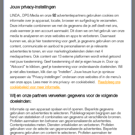
Jouw privacy-instellingen
SAMENWONEN
LINDA., DPG Media en onze
92
advertentiepartners gebruiken cookies om
Zo’n twee jaar geleden ontmoetten Noa en Tim elkaar op de
informatie over je apparaat, locatie, browser en surfgedrag te verzamelen.
filmpremière van
Alles op Tafel
. Hij is vijf jaar ouder en werkt
Deze informatie combineren we met de gegevens die je zelf deelt met ons,
ook in de televisiewereld. Ook is hij net zo ambitieus en net zo
zoals wanneer je een account aanmaakt. Dit doen we om het gebruik van onze
media te analyseren en onze websites en apps te verbeteren. Daarnaast
gek op sport.
kunnen we, als je hier toestemming voor geeft, je gegevens gebruiken om onze
content, communicatie en aanbod te personaliseren en je relevante
“En we vinden dezelfde dingen belangrijk in het leven”, vertelt
advertenties te tonen, en voor marketingdoeleinden delen met 4
mediapartners. Ook content van 13 externe platformen wordt enkel getoond
Noa. “Ik zeg weleens tegen hem: als ik jou had ontmoet toen je
met jouw toestemming. Geef toestemming of stel je eigen keuze in. Door op
nog vier avonden per week in de lampen hing, had het niet
"Akkoord" te klikken, geef je toestemming voor onderstaande doeleinden. Wil
je niet alles toestaan, klik dan op “Instellen”. Jouw keuze kun je opnieuw
gewerkt. Maar we zijn elkaar op het juiste moment
aanpassen via “Privacy-instellingen” onderaan onze websites of in de menu’s
tegengekomen. De eerste date heb ik afgezegd, maar twee
van onze apps. Lees meer in ons privacy- en cookiebeleid.
Raadpleeg ons
cookiebeleid voor meer informatie.
weken later gingen we alsnog uit eten. Vanaf toen was het
aan.”
Wij en onze partners verwerken gegevens voor de volgende
doeleinden:
“Serieus allemaal hè?”, zegt ze lachend als ze iets later vertelt
Informatie op een apparaat opslaan en/of openen. Beperkte gegevens
gebruiken om advertenties te selecteren. Publieksgroepen begrijpen aan de
dat ze over niet al te lange tijd wil gaan samenwonen.
hand van statistieken of combinaties van gegevens uit verschillende bronnen.
Profielen aanmaken ten behoeve van gepersonaliseerde advertenties.
Contentprestaties meten. Diensten ontwikkelen en verbeteren. Profielen
gebruiken voor de selectie van gepersonaliseerde advertenties. Beperkte
gegevens gebruiken om content te selecteren. Profielen aanmaken ter