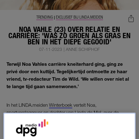
TRENDING
EXCLUSIEF BIJ LINDA.MEIDEN
|
NOA VAHLE (23) OVER RELATIE EN
CARRIÈRE: 'WAS ZO GROEN ALS GRAS EN
BEN IN HET DIEPE GEGOOID'
07-11-2023
|
ANNE SCHIPHOF
Terwijl Noa Vahles carrière kneiterhard ging, ging ze
privé door een kuttijd. Tegelijkertijd ontmoette ze haar
vriend, tv-redacteur Tim de Wild. ‘We willen over niet al
te lange tijd gaan samenwonen.’
In het LINDA.meiden
Winterboek
vertelt Noa,
sportverslaggever en dochter van Linda de Mol, over de
turbulente tijd voor haar familie, haar relatie en haar
succesvolle carrière.