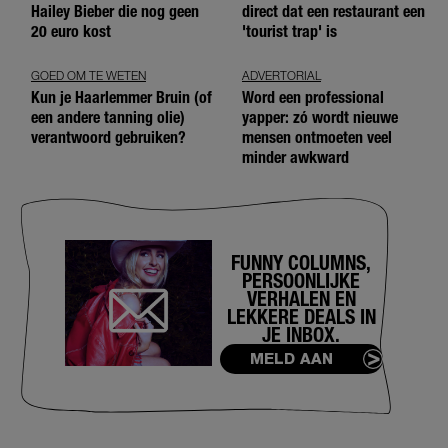
Hailey Bieber die nog geen
direct dat een restaurant een
20 euro kost
'tourist trap' is
GOED OM TE WETEN
ADVERTORIAL
Kun je Haarlemmer Bruin (of
Word een professional
een andere tanning olie)
yapper: zó wordt nieuwe
verantwoord gebruiken?
mensen ontmoeten veel
minder awkward
FUNNY COLUMNS,
PERSOONLIJKE
VERHALEN EN
LEKKERE DEALS IN
JE INBOX.
MELD AAN