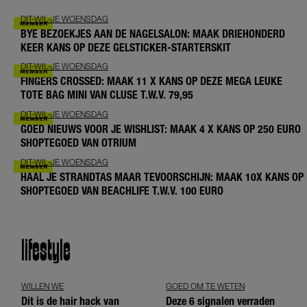
DIT-WIL-JE WOENSDAG
BYE BEZOEKJES AAN DE NAGELSALON: MAAK DRIEHONDERD
KEER KANS OP DEZE GELSTICKER-STARTERSKIT
DIT-WIL-JE WOENSDAG
FINGERS CROSSED: MAAK 11 X KANS OP DEZE MEGA LEUKE
TOTE BAG MINI VAN CLUSE T.W.V. 79,95
DIT-WIL-JE WOENSDAG
GOED NIEUWS VOOR JE WISHLIST: MAAK 4 X KANS OP 250 EURO
SHOPTEGOED VAN OTRIUM
DIT-WIL-JE WOENSDAG
HAAL JE STRANDTAS MAAR TEVOORSCHIJN: MAAK 10X KANS OP
SHOPTEGOED VAN BEACHLIFE T.W.V. 100 EURO
lifestyle
WILLEN WE
GOED OM TE WETEN
Dít is de hair hack van
Deze 6 signalen verraden