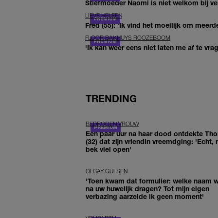
Stiefmoeder Naomi is niet welkom bij ver
LIEVE HELEEN
Fred (55): 'Ik vind het moeilijk om meerde
FLOOR BAKHUYS ROOZEBOOM
'Ik kan weer eens niet laten me af te vr
TRENDING
BEDROGEN VROUW
Een paar uur na haar dood ontdekte Th
(32) dat zijn vriendin vreemdging: 'Echt, 
bek viel open'
OLCAY GULSEN
'Toen kwam dat formulier: welke naam wi
na uw huwelijk dragen? Tot mijn eigen
verbazing aarzelde ik geen moment'