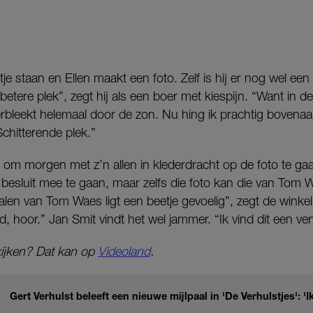
stje staan en Ellen maakt een foto. Zelf is hij er nog wel een 
betere plek”, zegt hij als een boer met kiespijn. “Want in de
rbleekt helemaal door de zon. Nu hing ik prachtig bovenaa
chitterende plek.”
 om morgen met z’n allen in klederdracht op de foto te gaa
j besluit mee te gaan, maar zelfs die foto kan die van Tom W
len van Tom Waes ligt een beetje gevoelig”, zegt de winke
d, hoor.” Jan Smit vindt het wel jammer. “Ik vind dit een ve
kijken? Dat kan op
Videoland
.
Gert Verhulst beleeft een nieuwe mijlpaal in 'De Verhulstjes': '