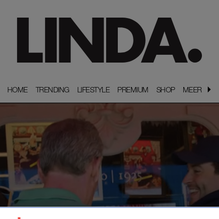
HOME
HOME
TRENDING
TRENDING
LIFESTYLE
LIFESTYLE
PREMIUM
PREMIUM
SHOP
SHOP
MEER
MEER