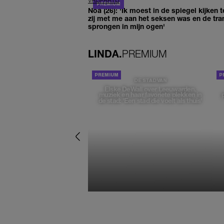
VRIJPARTIJ
Noa (26): 'Ik moest in de spiegel kijken t
zij met me aan het seksen was en de tra
sprongen in mijn ogen'
LINDA.
PREMIUM
DE STAD VAN
Elske DeWall over Leeuwarden,
muziek en haar favoriete plekken in
de stad: 'Een stad die voelt als thuis'