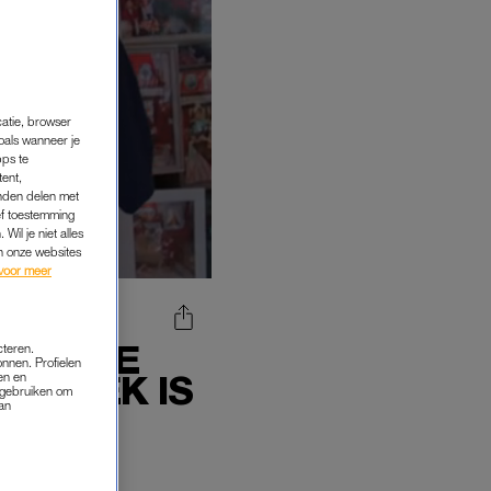
catie, browser
oals wanneer je
pps te
tent,
inden delen met
ef toestemming
Wil je niet alles
an onze websites
voor meer
ENDAMSE
cteren.
onnen. Profielen
ZE PLEK IS
en en
s gebruiken om
van