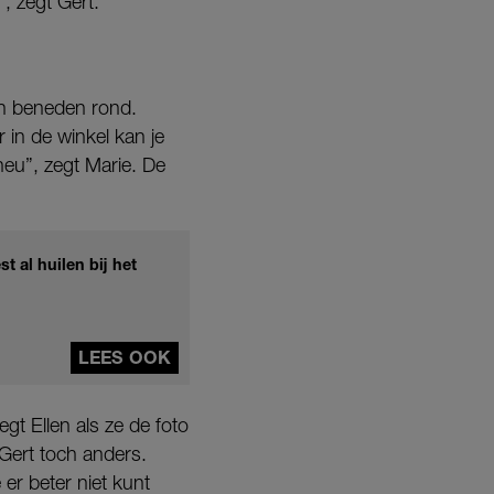
”, zegt Gert.
ken beneden rond.
 in de winkel kan je
neu”, zegt Marie. De
t al huilen bij het
LEES OOK
gt Ellen als ze de foto
 Gert toch anders.
 er beter niet kunt