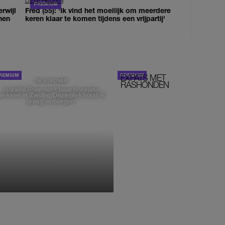
LIEVE HELEEN
erwijl
Fred (55): 'Ik vind het moeilijk om meerdere
nen
keren klaar te komen tijdens een vrijpartij'
EXPATS MET
STOM!
DE STAD VAN
RASHONDEN
Isabelle Boer deelt haar favoriete
plekken in Zwolle: 'Deze plek houd ik
graag verborgen'
MONIQUE KLEMANN