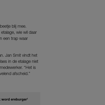
beetje blij mee.
 etalage, wie wil daar
n een trap waar
n. Jan Smit vindt het
aes in de etalage niet
lmedewerker. “Het is
rvelend afscheid.”
Ik word ereburger'