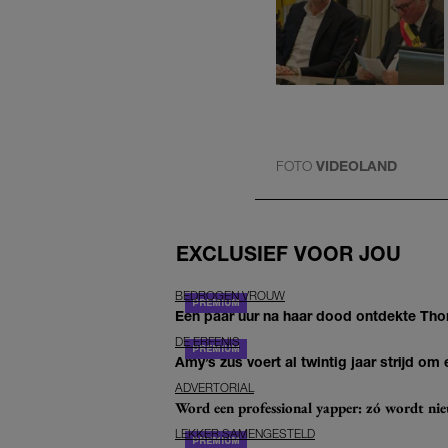
FOTO
VIDEOLAND
EXCLUSIEF VOOR JOU
BEDROGEN VROUW
Een paar uur na haar dood ontdekte Thom 
DE ERFENIS
Amy’s zus voert al twintig jaar strijd om 
ADVERTORIAL
Word een professional yapper: zó wordt n
LEKKER SAMENGESTELD