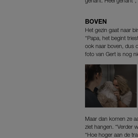
gênant. Heel gênant”, z
BOVEN
Het gezin gaat naar bi
“Papa, het begint tries
ook naar boven, dus da
foto van Gert is nog n
Maar dan komen ze aan 
ziet hangen. “Verder w
“Hoe hoger aan de trap,