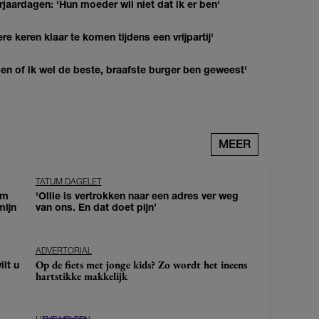
jaardagen: 'Hun moeder wil niet dat ik er ben'
re keren klaar te komen tijdens een vrijpartij'
agen of ik wel de beste, braafste burger ben geweest'
MEER
TATUM DAGELET
om
'Ollie is vertrokken naar een adres ver weg
mijn
van ons. En dat doet pijn’
ADVERTORIAL
Op de fiets met jonge kids? Zo wordt het ineens
lt u
hartstikke makkelijk