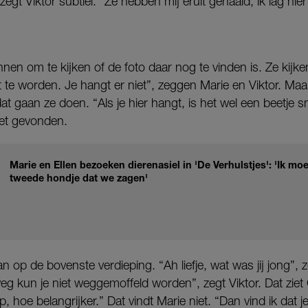
egt Viktor subtiel. “Ze hebben mij eruit gehaald, ik lag hier
nnen om te kijken of de foto daar nog te vinden is. Ze kij
t te worden. Je hangt er niet”, zeggen Marie en Viktor. Maar
t gaan ze doen. “Als je hier hangt, is het wel een beetje s
iet gevonden.
Marie en Ellen bezoeken dierenasiel in 'De Verhulstjes': 'Ik moes
tweede hondje dat we zagen'
op de bovenste verdieping. “Ah liefje, wat was jij jong”, ze
eg kun je niet weggemoffeld worden”, zegt Viktor. Dat ziet
 hoe belangrijker.” Dat vindt Marie niet. “Dan vind ik dat je