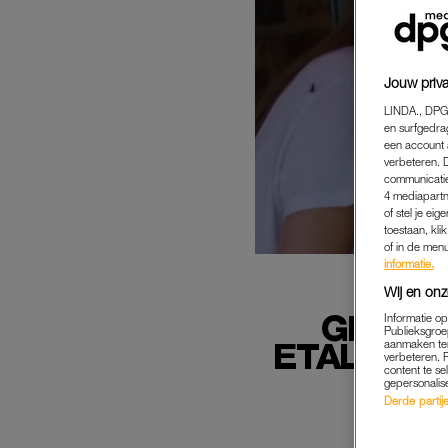
Jouw priva
LINDA., DPG
en surfgedra
een account 
verbeteren. 
communicatie
4 mediapartn
of stel je ei
toestaan, kli
of in de men
informatie.
Wij en onz
GERT Z
Informatie o
Publieksgroe
ETALAGE I
aanmaken ten
verbeteren. 
content te se
gepersonalis
Derde partijen