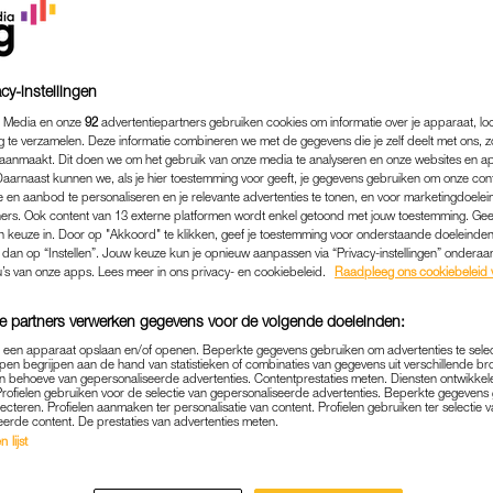
cy-instellingen
 Media en onze
92
advertentiepartners gebruiken cookies om informatie over je apparaat, lo
g te verzamelen. Deze informatie combineren we met de gegevens die je zelf deelt met ons, z
aanmaakt. Dit doen we om het gebruik van onze media te analyseren en onze websites en a
Daarnaast kunnen we, als je hier toestemming voor geeft, je gegevens gebruiken om onze con
 en aanbod te personaliseren en je relevante advertenties te tonen, en voor marketingdoele
ers. Ook content van 13 externe platformen wordt enkel getoond met jouw toestemming. Ge
gen keuze in. Door op "Akkoord" te klikken, geef je toestemming voor onderstaande doeleinden. 
k dan op “Instellen”. Jouw keuze kun je opnieuw aanpassen via “Privacy-instellingen” ondera
u’s van onze apps. Lees meer in ons privacy- en cookiebeleid.
Raadpleeg ons cookiebeleid 
MEDIA
|
FRAGMENT GEMIST
e partners verwerken gegevens voor de volgende doeleinden:
OEKT ZIJN FOTO IN VOL
p een apparaat opslaan en/of openen. Beperkte gegevens gebruiken om advertenties te sele
pen begrijpen aan de hand van statistieken of combinaties van gegevens uit verschillende br
N 'DE VERHULSTJES': 'DE
 behoeve van gepersonaliseerde advertenties. Contentprestaties meten. Diensten ontwikkel
Profielen gebruiken voor de selectie van gepersonaliseerde advertenties. Beperkte gegeven
BETER'
lecteren. Profielen aanmaken ter personalisatie van content. Profielen gebruiken ter selectie 
eerde content. De prestaties van advertenties meten.
 lijst
25-11-2024
|
ANOUK JONGENEEL