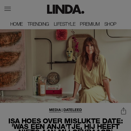
HOME
HOME
TRENDING
TRENDING
LIFESTYLE
LIFESTYLE
PREMIUM
PREMIUM
SHOP
SHOP
MEDIA
|
DATELEED
ISA HOES OVER MISLUKTE DATE:
'WAS EEN ANJA'TJE, HIJ HEEFT