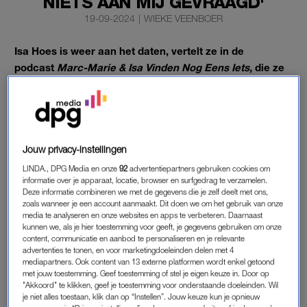
NIETS AAN MIJ GEVRAAGD'
19-09-2024
|
WIEKE VEENBOER
Isa Hoes is weer aan het daten, vertelt ze in de
podcast
Marc-Marie & Isa Vinden Nog Eens Iets
, die ze
samen met Marc-Marie Huijbregts heeft. Haar laatste
date krijgt alleen waarschijnlijk niet een gevolg.
Ook al begon die date wel goed: “Het was echt heel leuk, we
hebben gevaren.”
Jouw privacy-instellingen
LINDA., DPG Media en onze
92
advertentiepartners gebruiken cookies om
informatie over je apparaat, locatie, browser en surfgedrag te verzamelen.
VRAGENVUUR
Deze informatie combineren we met de gegevens die je zelf deelt met ons,
zoals wanneer je een account aanmaakt. Dit doen we om het gebruik van onze
De date was geregeld door vrienden, vertelt
Isa
. “Ik had een
media te analyseren en onze websites en apps te verbeteren. Daarnaast
soort date met iemand, die vrienden hadden bedacht – dus
kunnen we, als je hier toestemming voor geeft, je gegevens gebruiken om onze
content, communicatie en aanbod te personaliseren en je relevante
dat kan altijd leuk zijn. Maar… Dat was een beetje een
advertenties te tonen, en voor marketingdoeleinden delen met 4
‘Anja’tje’. Zo noem je dat toch? Iemand die alleen maar over
mediapartners. Ook content van 13 externe platformen wordt enkel getoond
zichzelf praat.” En dat heeft ze aangekaart bij haar date: “Ik
met jouw toestemming. Geef toestemming of stel je eigen keuze in. Door op
"Akkoord" te klikken, geef je toestemming voor onderstaande doeleinden. Wil
heb dat wel gezegd, toen we nog een drankje deden aan de
je niet alles toestaan, klik dan op “Instellen”. Jouw keuze kun je opnieuw
kant.”