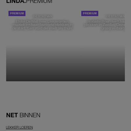
LINDA.
PREMIUM
DE STAD VAN
DE STAD VAN
Elske DeWall over Leeuwarden,
Isabelle Boer deelt haar f
muziek en haar favoriete plekken in
plekken in Zwolle: 'Deze pl
de stad: 'Een stad die voelt als thuis'
graag verborgen'
NET
BINNEN
LEKKER LOEREN