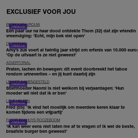
EXCLUSIEF VOOR JOU
BEDROGEN VROUW
Een paar uur na haar dood ontdekte Thom (32) dat zijn vriendin
vreemdging: 'Echt, mijn bek viel open'
DE ERFENIS
Amy’s zus voert al twintig jaar strijd om erfenis van 10.000 euro:
'Op de uitvaart is ze niet geweest'
ADVERTORIAL
Praten, lachen én bewegen: dit event doorbreekt het taboe
rondom urineverlies – en jij kunt daarbij zijn
LEKKER SAMENGESTELD
Stiefmoeder Naomi is niet welkom bij verjaardagen: 'Hun
moeder wil niet dat ik er ben'
LIEVE HELEEN
Fred (55): 'Ik vind het moeilijk om meerdere keren klaar te
komen tijdens een vrijpartij'
FLOOR BAKHUYS ROOZEBOOM
'Ik kan weer eens niet laten me af te vragen of ik wel de beste,
braafste burger ben geweest'