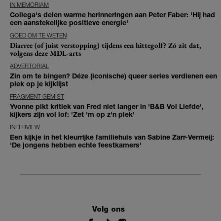
IN MEMORIAM
Collega's delen warme herinneringen aan Peter Faber: 'Hij had
een aanstekelijke positieve energie'
GOED OM TE WETEN
Diarree (of juist verstopping) tijdens een hittegolf? Zó zit dat,
volgens deze MDL-arts
ADVERTORIAL
Zin om te bingen? Déze (iconische) queer series verdienen een
plek op je kijklijst
FRAGMENT GEMIST
Yvonne pikt kritiek van Fred niet langer in 'B&B Vol Liefde',
kijkers zijn vol lof: 'Zet 'm op z'n plek'
INTERVIEW
Een kijkje in het kleurrijke familiehuis van Sabine Zarr-Vermeij:
'De jongens hebben echte feestkamers'
Volg ons