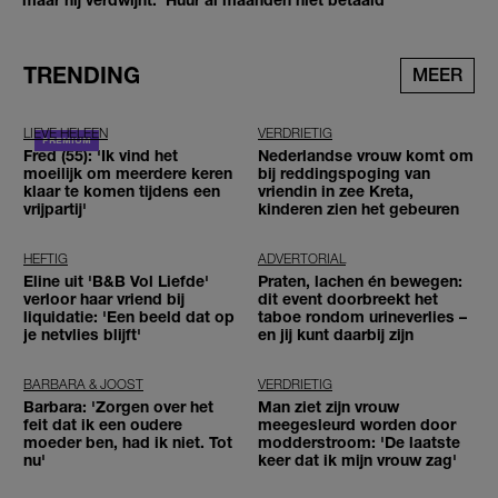
TRENDING
MEER
LIEVE HELEEN
VERDRIETIG
Fred (55): 'Ik vind het
Nederlandse vrouw komt om
moeilijk om meerdere keren
bij reddingspoging van
klaar te komen tijdens een
vriendin in zee Kreta,
vrijpartij'
kinderen zien het gebeuren
HEFTIG
ADVERTORIAL
Eline uit 'B&B Vol Liefde'
Praten, lachen én bewegen:
verloor haar vriend bij
dit event doorbreekt het
liquidatie: 'Een beeld dat op
taboe rondom urineverlies –
je netvlies blijft'
en jij kunt daarbij zijn
BARBARA & JOOST
VERDRIETIG
Barbara: 'Zorgen over het
Man ziet zijn vrouw
feit dat ik een oudere
meegesleurd worden door
moeder ben, had ik niet. Tot
modderstroom: 'De laatste
nu'
keer dat ik mijn vrouw zag'