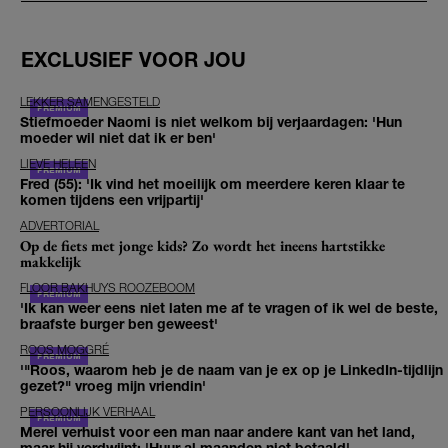
EXCLUSIEF VOOR JOU
LEKKER SAMENGESTELD
Stiefmoeder Naomi is niet welkom bij verjaardagen: 'Hun
moeder wil niet dat ik er ben'
LIEVE HELEEN
Fred (55): 'Ik vind het moeilijk om meerdere keren klaar te
komen tijdens een vrijpartij'
ADVERTORIAL
Op de fiets met jonge kids? Zo wordt het ineens hartstikke
makkelijk
FLOOR BAKHUYS ROOZEBOOM
'Ik kan weer eens niet laten me af te vragen of ik wel de beste,
braafste burger ben geweest'
ROOS MOGGRÉ
'"Roos, waarom heb je de naam van je ex op je LinkedIn-tijdlijn
gezet?" vroeg mijn vriendin'
PERSOONLIJK VERHAAL
Merel verhuist voor een man naar andere kant van het land,
maar hij verdwijnt: 'Huur al maanden niet betaald'