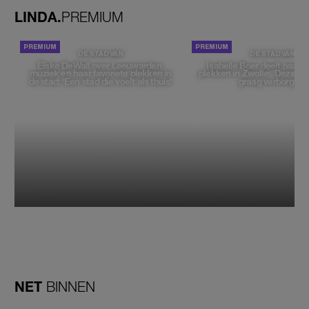
LINDA.
PREMIUM
DE STAD VAN
DE STAD VAN
Elske DeWall over Leeuwarden,
Isabelle Boer deelt haar f
muziek en haar favoriete plekken in
plekken in Zwolle: 'Deze pl
de stad: 'Een stad die voelt als thuis'
graag verborgen'
NET
BINNEN