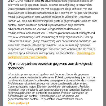
LINDA., DPG Media en onze
92
advertentiepartners gebruiken cookies om
Te zien op NPO Plus.
informatie over je apparaat, locatie, browser en surfgedrag te verzamelen.
Deze informatie combineren we met de gegevens die je zelf deelt met ons,
zoals wanneer je een account aanmaakt. Dit doen we om het gebruik van onze
Pas de privacy manager instellingen aan om dit
media te analyseren en onze websites en apps te verbeteren. Daarnaast
YouTube item te kunnen bekijken.
kunnen we, als je hier toestemming voor geeft, je gegevens gebruiken om onze
content, communicatie en aanbod te personaliseren en je relevante
advertenties te tonen, en voor marketingdoeleinden delen met 4
mediapartners. Ook content van 13 externe platformen wordt enkel getoond
met jouw toestemming. Geef toestemming of stel je eigen keuze in. Door op
"Akkoord" te klikken, geef je toestemming voor onderstaande doeleinden. Wil
CONVERSATIONS WITH FRIENDS (2022)
je niet alles toestaan, klik dan op “Instellen”. Jouw keuze kun je opnieuw
aanpassen via “Privacy-instellingen” onderaan onze websites of in de menu’s
Het verhaal volgt het leven van Frances, een studente en
van onze apps. Lees meer in ons privacy- en cookiebeleid.
Raadpleeg ons
cookiebeleid voor meer informatie.
aspirant-schrijfster in Dublin. Samen met haar beste vriendin
Wij en onze partners verwerken gegevens voor de volgende
en ex-vriend vormt ze een complex web van liefde,
doeleinden:
vriendschap en kunst. De serie verkent onderwerpen zoals
Informatie op een apparaat opslaan en/of openen. Beperkte gegevens
relaties, identiteit en de uitdagingen van volwassen worden.
gebruiken om advertenties te selecteren. Publieksgroepen begrijpen aan de
hand van statistieken of combinaties van gegevens uit verschillende bronnen.
Profielen aanmaken ten behoeve van gepersonaliseerde advertenties.
Te zien op HBO Max.
Contentprestaties meten. Diensten ontwikkelen en verbeteren. Profielen
gebruiken voor de selectie van gepersonaliseerde advertenties. Beperkte
gegevens gebruiken om content te selecteren. Profielen aanmaken ter
personalisatie van content. Profielen gebruiken ter selectie van
gepersonaliseerde content. De prestaties van advertenties meten.
Pas de privacy manager instellingen aan om dit
Derde partijen lijst