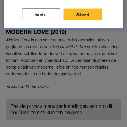
YouTube item te kunnen bekijken.
Instellen
Akkoord
MODERN LOVE (2019)
Modern Love
is een serie gebaseerd op verhalen uit een
gelijknamige rubriek van
The New York Times
. Elke aflevering
vertelt verschillende liefdesverhalen, variërend van romantiek
tot familiebanden en vriendschap. De verhalen illustreren de
complexiteit van moderne liefde en hoe mensen relaties
onderhouden in de hedendaagse wereld.
Te zien op Prime Video.
Pas de privacy manager instellingen aan om dit
YouTube item te kunnen bekijken.