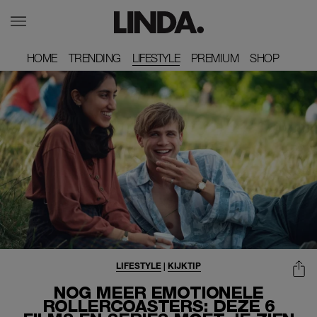
HOME
HOME
TRENDING
TRENDING
LIFESTYLE
PREMIUM
PREMIUM
SHOP
SHOP
LIFESTYLE
|
KIJKTIP
NOG MEER EMOTIONELE
ROLLERCOASTERS: DEZE 6