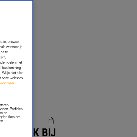
catie, browser
oals wanneer je
pps te
tent,
inden delen met
ef toestemming
Wil je niet alles
an onze websites
voor meer
cteren.
onnen. Profielen
en en
s gebruiken om
van
AG: 'OOK BIJ