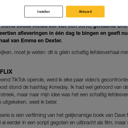
PRIKKEN DE TRANEN IN MIJN 
14-02-2024
|
MISHA MARGARITTHA
Instellen
Akkoord
 stond social media bol van één serie, genaamd
One
veertien afleveringen in één dag te bingen en geeft 
haal van Emma en Dexter.
kijken, moet je weten: dit is géén schattig liefdesverhaal m
FLIX
kend TikTok opende, werd ik elke paar video’s geconfronte
ost stond de hashtag #oneday. Ik had wel gehoord van de 
erstreek, maar naar mijn idee was het een schattig liefdesve
 uitgekeken, weet ik beter.
serie is een verfilming van het gelijknamige boek van Dave 
al eerder in een script gegoten en uitbracht als film, maar 