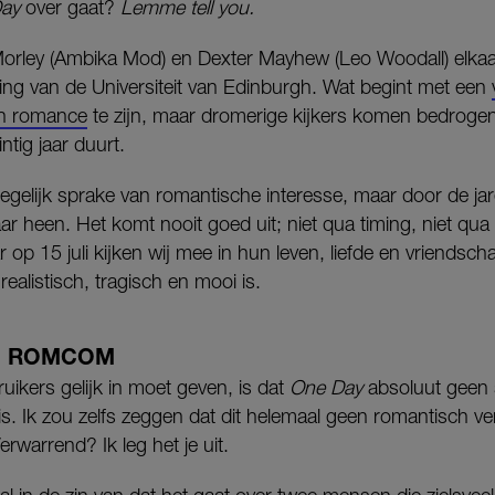
ay
over gaat?
Lemme tell you.
orley (Ambika Mod) en Dexter Mayhew (Leo Woodall) elkaa
ing van de Universiteit van Edinburgh. Wat begint met een
en romance
te zijn, maar dromerige kijkers komen bedrogen u
ntig jaar duurt.
 degelijk sprake van romantische interesse, maar door de j
r heen. Het komt nooit goed uit; niet qua timing, niet qua
r op 15 juli kijken wij mee in hun leven, liefde en vriendsch
realistisch, tragisch en mooi is.
N ROMCOM
uikers gelijk in moet geven, is dat
One Day
absoluut geen 
. Ik zou zelfs zeggen dat dit helemaal geen romantisch verh
erwarrend? Ik leg het je uit.