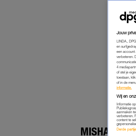
Jouw priva
LINDA., DPG
en surfgedra
een account 
verbeteren. 
communicatie
4 mediapartn
of stel je ei
toestaan, kli
of in de men
informatie.
Wij en onz
Informatie o
Publieksgroe
aanmaken ten
verbeteren. 
content te se
gepersonalis
MISHA KIJKT
Derde partijen