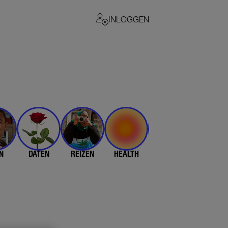
INLOGGEN
N
DATEN
REIZEN
HEALTH
$$$
💄 & 👗