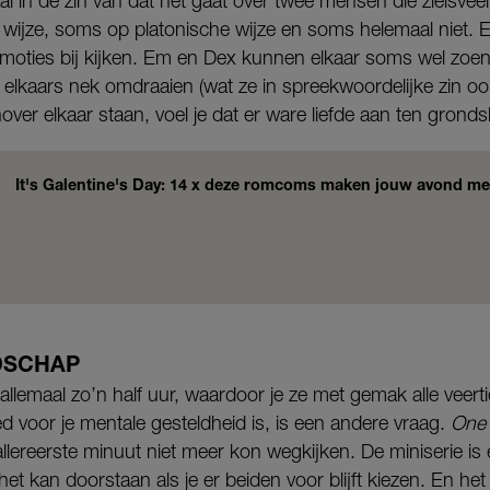
aal in de zin van dat het gaat over twee mensen die zielsvee
ijze, soms op platonische wijze en soms helemaal niet.
emoties bij kijken. Em en Dex kunnen elkaar soms wel zoen
elkaars nek omdraaien (wat ze in spreekwoordelijke zin ook
er elkaar staan, voel je dat er ware liefde aan ten grondsla
It's Galentine's Day: 14 x deze romcoms maken jouw avond met
DSCHAP
llemaal zo’n half uur, waardoor je ze met gemak alle veertie
ed voor je mentale gesteldheid is, is een andere vraag.
One
 allereerste minuut niet meer kon wegkijken. De miniserie i
et kan doorstaan als je er beiden voor blijft kiezen. En he