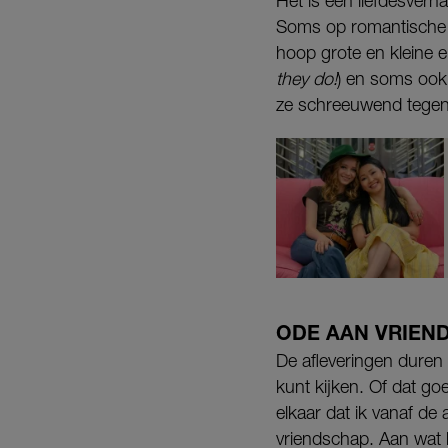
Het is een liefdesverh
Soms op romantische w
hoop grote en kleine 
they do!
) en soms ook 
ze schreeuwend tegenov
ODE AAN VRIEN
De afleveringen duren a
kunt kijken. Of dat go
elkaar dat ik vanaf de
vriendschap. Aan wat h