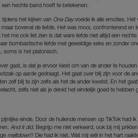
van een hechte band hoeft te betekenen.
tijdens het kijken van
One Day
voelde ik alle emoties. Het
, maar bovenal de liefde. Het was mooi, confronterend en teg
t me ook liet zien is dat ware liefde niet altijd een rechte l
 naar bombastische liefde met geweldige seks en zonder on
ch, soms is het platonisch.
ver gaat, is dat je ervoor kiest om van de ander te houden 
ootzak op aarde gedraagt. Het gaat over blij zijn voor de and
ten zelf blij te zijn zelfs als het de ander kwetst. En het ga
 toelacht, zelfs niet als je denkt het eindelijk goed te hebben
t pijnlijke einde. Door de huilende mensen op TikTok had ik 
ren.
And it did.
Begrijp me niet verkeerd, ook bij mij prikten
ige
meltdown
? Die had ik niet. Wat mij wél in het hart raak