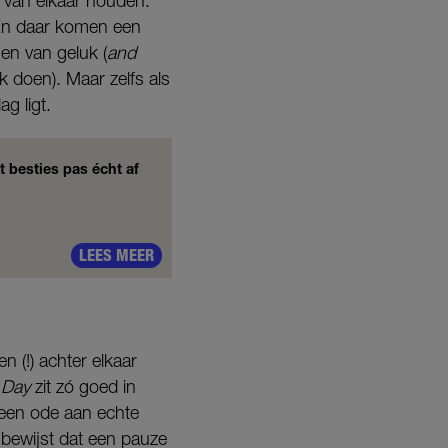
l van elkaar houden.
 En daar komen een
en van geluk (
and
 doen). Maar zelfs als
g ligt.
 besties pas écht af
LEES MEER
n (!) achter elkaar
 Day
zit zó goed in
s een ode aan echte
t bewijst dat een pauze