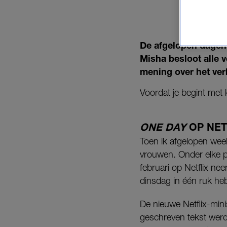
MIJ 
De afgelopen dagen
Misha besloot alle 
mening over het ver
Voordat je begint met 
ONE DAY
OP NET
Toen ik afgelopen wee
vrouwen. Onder elke p
februari op Netflix ne
dinsdag in één ruk heb
De nieuwe Netflix-mini
geschreven tekst werd 