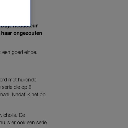
OGEN'
 Day
. Redacteur
nu haar ongezouten
et een goed einde.
erd met huilende
serie die op 8
rhaal. Nadat ik het op
Nicholls. De
nu is er ook een serie.