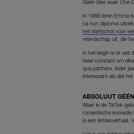
Geen idee waar
One D
In 1988 leren Emma M
na hun diploma-uitreik
het startschot voor e
vriendschap uit, die twi
In het begin is er wel
twee constant om elkaa
qua partners. Ieder jaa
interessant als dat het 
ABSOLUUT GÉÉ
Waar ik de TikTok-gebr
romantische komedie is
is een liefdesverhaal. V