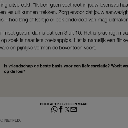
vering uitspreekt. “Ik ben geen voetnoot in jouw levensverhaal
een les uit kunnen trekken. Zorg ervoor dat jouw aanwezigh
s – hoe lang of kort je er ook onderdeel van mag uitmake
fer moet geven, dan is dat een 8 uit 10. Het is prachtig, maa
op zoek is naar iets zoetsappigs. Het is namelijk een flinke 
, ware en pijnlijke vormen de boventoon voert.
Is vriendschap de beste basis voor een liefdesrelatie? 'Voelt ve
op de loer'
GOED ARTIKEL? DELEN MAAR.
TO
NETFLIX