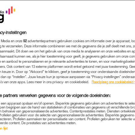
cy-instellingen
 Media en onze
92
advertentiepartners gebruiken cookies om informatie over je apparaat, lo
g te verzamelen. Deze informatie combineren we met de gegevens die je zelf deelt met ons, z
aanmaakt. Dit doen we om het gebruik van onze media te analyseren en onze websites en a
Daarnaast kunnen we, als je hier toestemming voor geeft, je gegevens gebruiken om onze con
 en aanbod te personaliseren en je relevante advertenties te tonen, en voor marketingdoele
ers. Ook content van 13 externe platformen wordt enkel getoond met jouw toestemming. Ge
gen keuze in. Door op "Akkoord" te klikken, geef je toestemming voor onderstaande doeleinden. 
k dan op “Instellen”. Jouw keuze kun je opnieuw aanpassen via “Privacy-instellingen” ondera
u’s van onze apps. Lees meer in ons privacy- en cookiebeleid.
Raadpleeg ons cookiebeleid 
e partners verwerken gegevens voor de volgende doeleinden:
p een apparaat opslaan en/of openen. Beperkte gegevens gebruiken om advertenties te sele
pen begrijpen aan de hand van statistieken of combinaties van gegevens uit verschillende br
 behoeve van gepersonaliseerde advertenties. Contentprestaties meten. Diensten ontwikkel
Profielen gebruiken voor de selectie van gepersonaliseerde advertenties. Beperkte gegeven
TRENDING
KEEPING UP
|
lecteren. Profielen aanmaken ter personalisatie van content. Profielen gebruiken ter selectie 
eerde content. De prestaties van advertenties meten.
 MINISERIE 'ONE DAY' IN ÉÉN D
 lijst