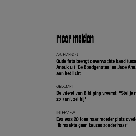
meer meiden
ASJEMENOU
Oude foto brengt onverwachte band tuss
Anouk uit 'De Bondgenoten' en Jade Ann
aan het licht
GEDUMPT
De vriend van Bibi ging vreemd: ''Stel je n
zo aan', zei hij'
INTERVIEW
Eva was 20 toen haar moeder plots overl
'Ik maakte geen keuzes zonder haar'