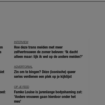
INTERVIEW
en
Hoe deze trans meiden met meer
a
zelfvertrouwen de zomer beleven: ‘Ik dacht
alleen maar: lijk ik wel op de andere meiden?’
ADVERTORIAL
iet
Zin om te bingen? Déze (iconische) queer
series verdienen een plek op je kijklijst
OP JE FEED
eed:
Famke Louise is jarenlange bodyshaming zat:
'Andere vrouwen gaan hierdoor onder het
mes'