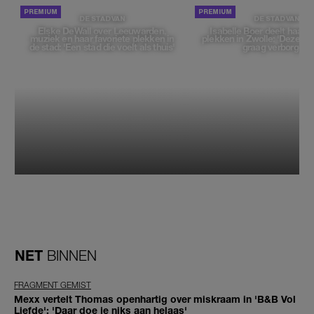
DE STAD VAN
DE STAD VAN
Elske DeWall over Leeuwarden,
Isabelle Boer deelt haar f
muziek en haar favoriete plekken in
plekken in Zwolle: 'Deze pl
de stad: 'Een stad die voelt als thuis'
graag verborgen'
NET
BINNEN
FRAGMENT GEMIST
Mexx vertelt Thomas openhartig over miskraam in 'B&B Vol
Liefde': 'Daar doe je niks aan helaas'