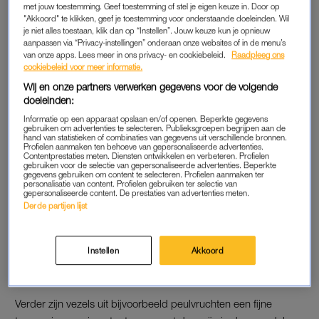
VOEG DEZE STOFFEN TOE AAN JE SKINCARE
met jouw toestemming. Geef toestemming of stel je eigen keuze in. Door op
"Akkoord" te klikken, geef je toestemming voor onderstaande doeleinden. Wil
Met de juiste skincare kun je je huid echt mooier maken. Door
je niet alles toestaan, klik dan op “Instellen”. Jouw keuze kun je opnieuw
je huid regelmatig te exfoliëren – de dode huidcellen te
aanpassen via “Privacy-instellingen” onderaan onze websites of in de menu’s
verwijderen – krijg je snel weer een mooie
glow
. Kies dan het
van onze apps. Lees meer in ons privacy- en cookiebeleid.
Raadpleeg ons
cookiebeleid voor meer informatie.
liefst voor zuren. In
deze column
lees je hoe je die zuren het
Wij en onze partners verwerken gegevens voor de volgende
beste kunt gebruiken.
doeleinden:
Behalve een goede exfoliant, zijn antioxidanten de andere
Informatie op een apparaat opslaan en/of openen. Beperkte gegevens
gebruiken om advertenties te selecteren. Publieksgroepen begrijpen aan de
toppers voor in je skincare. Vooral vitamine A en C mogen
hand van statistieken of combinaties van gegevens uit verschillende bronnen.
Profielen aanmaken ten behoeve van gepersonaliseerde advertenties.
eigenlijk niet meer ontbreken in je huidverzorging.
Contentprestaties meten. Diensten ontwikkelen en verbeteren. Profielen
gebruiken voor de selectie van gepersonaliseerde advertenties. Beperkte
gegevens gebruiken om content te selecteren. Profielen aanmaken ter
personalisatie van content. Profielen gebruiken ter selectie van
gepersonaliseerde content. De prestaties van advertenties meten.
EET ALLE KLEUREN VAN DE REGENBOOG
Derde partijen lijst
Als je als voornemen had om gezonder te gaan eten in 2023,
weet dan dat ook je huid daarvan zal opknappen. Veel
Instellen
Akkoord
verschillende kleuren groente en fruit bevatten namelijk veel
antioxidanten en daarmee doe je ook je huid een groot plezier.
Verder zijn vezels uit bijvoorbeeld peulvruchten een fijne