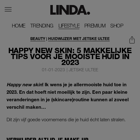
HOME
HOME
TRENDING
TRENDING
LIFESTYLE
PREMIUM
PREMIUM
SHOP
SHOP
BEAUTY
|
HUIDWIJZER MET JETSKE ULTEE
HUIDWIJZER
HAPPY NEW SKIN: 5 MAKKELIJKE
TIPS VOOR JE MOOISTE HUID IN
2023
01-01-2023
|
JETSKE ULTEE
Happy new skin
! Ik wens je je allermooiste huid toe in
2023. En dat hoeft niet moeilijk te zijn. Een paar kleine
veranderingen in je (skincare)routine kunnen al zoveel
verschil maken…
Dit zijn vijf goede voornemens die je huid écht laten stralen.