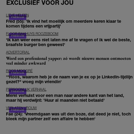
EXCLUSIEF VOOR JOU
LIEVE HELEEN
Fred (55): 'Ik vind het moeilijk om meerdere keren klaar te
komen tijdens een vrijpartij'
FLOOR BAKHUYS ROOZEBOOM
'Ik kan weer eens niet laten me af te vragen of ik wel de beste,
braafste burger ben geweest'
ADVERTORIAL
Word een professional yapper: zó wordt nieuwe mensen ontmoeten
veel minder awkward
ROOS MOGGRÉ
'"Roos, waarom heb je de naam van je ex op je LinkedIn-tijdlijn
gezet?" vroeg mijn vriendin'
PERSOONLIJK VERHAAL
Merel verhuist voor een man naar andere kant van het land,
maar hij verdwijnt: 'Huur al maanden niet betaald'
VERLATEN VROUW
Fae (24): 'Vreemdgaan was uit den boze, dat deed je niet, toch
bleek mijn partner zelf een affaire te hebben'