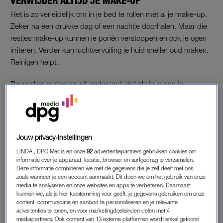
VERWIJDER ALTIJD JE MAKE-UP
Het is zo verleidelijk om in je bed te rollen met al je make-up.
Zeker na een drukke dag of een nachtje doorhalen. Maar die
restjes make-up kunnen je poriën verstoppen en ook je ogen
irriteren. Verder kan luchtvervuiling je huid sneller oud maken.
Reinigen helpt.
Bovendien weten we uit onderzoek dat als je je aan je
skincareroutine houdt, je huid echt mooier wordt.
SMEER JE ELKE DAG IN
Jouw privacy-instellingen
Bij die huidverzorgingsroutine hoort elke ochtend – ook in de
LINDA., DPG Media en onze
92
advertentiepartners gebruiken cookies om
herfst en winter – zonnebrandcrème. Het is echt de allerbeste
informatie over je apparaat, locatie, browser en surfgedrag te verzamelen.
antirimpelcrème. Want het feit blijft: de zon is verantwoordelijk
Deze informatie combineren we met de gegevens die je zelf deelt met ons,
zoals wanneer je een account aanmaakt. Dit doen we om het gebruik van onze
voor tot 90 procent van alle tekenen van huidveroudering. Door
media te analyseren en onze websites en apps te verbeteren. Daarnaast
gewoon elke dag te smeren, kun je zoveel rimpels voorkomen.
kunnen we, als je hier toestemming voor geeft, je gegevens gebruiken om onze
content, communicatie en aanbod te personaliseren en je relevante
advertenties te tonen, en voor marketingdoeleinden delen met 4
mediapartners. Ook content van 13 externe platformen wordt enkel getoond