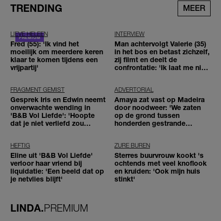
TRENDING
MEER
LIEVE HELEEN
INTERVIEW
Fred (55): 'Ik vind het
Man achtervolgt Valerie (35)
moeilijk om meerdere keren
in het bos en betast zichzelf,
klaar te komen tijdens een
zij filmt en deelt de
vrijpartij'
confrontatie: 'Ik laat me niet
tegenhouden'
FRAGMENT GEMIST
ADVERTORIAL
Gesprek Iris en Edwin neemt
Amaya zat vast op Madeira
onverwachte wending in
door noodweer: 'We zaten
'B&B Vol Liefde': 'Hoopte
op de grond tussen
dat je niet verliefd zou
honderden gestrande
worden'
reizigers'
HEFTIG
ZURE BUREN
Eline uit 'B&B Vol Liefde'
Sterres buurvrouw kookt 's
verloor haar vriend bij
ochtends met veel knoflook
liquidatie: 'Een beeld dat op
en kruiden: 'Ook mijn huis
je netvlies blijft'
stinkt'
LINDA.
PREMIUM