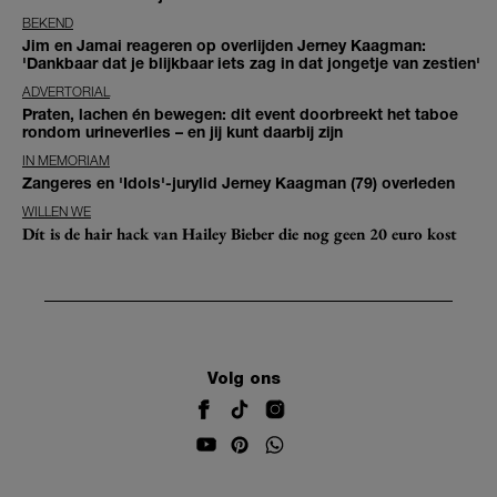
BEKEND
Jim en Jamai reageren op overlijden Jerney Kaagman:
'Dankbaar dat je blijkbaar iets zag in dat jongetje van zestien'
ADVERTORIAL
Praten, lachen én bewegen: dit event doorbreekt het taboe
rondom urineverlies – en jij kunt daarbij zijn
IN MEMORIAM
Zangeres en 'Idols'-jurylid Jerney Kaagman (79) overleden
WILLEN WE
Dít is de hair hack van Hailey Bieber die nog geen 20 euro kost
Volg ons