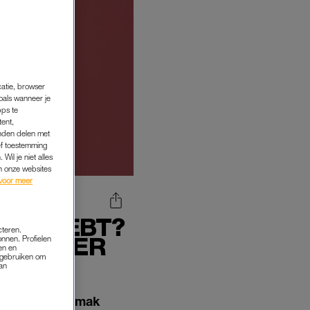
catie, browser
oals wanneer je
pps te
tent,
inden delen met
ef toestemming
Wil je niet alles
an onze websites
voor meer
DIG HEBT?
cteren.
KELIJKER
onnen. Profielen
en en
s gebruiken om
van
 Want op je gemak