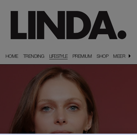
HOME
HOME
TRENDING
TRENDING
LIFESTYLE
PREMIUM
PREMIUM
SHOP
SHOP
MEER
MEER