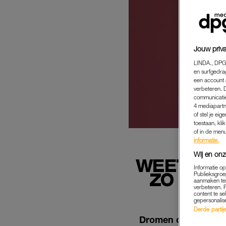
Jouw priva
LINDA., DPG
en surfgedra
een account 
verbeteren. 
communicatie
4 mediapartn
of stel je ei
toestaan, kli
of in de men
informatie.
Wij en onz
WEET JIJ
Informatie o
ZO CHEC
Publieksgroe
aanmaken ten
verbeteren. 
content te se
gepersonalis
Derde partijen
Dromen over je pens