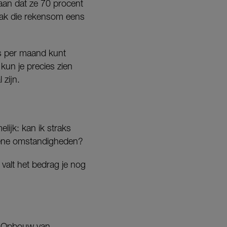
aan dat ze 70 procent
aak die rekensom eens
aks per maand kunt
kun je precies zien
zijn.
elijk: kan ik straks
ziene omstandigheden?
f valt het bedrag je nog
oenOpbouw van