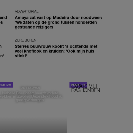
ADVERTORIAL
iend
Amaya zat vast op Madeira door noodweer:
es
'We zaten op de grond tussen honderden
gestrande reizigers'
ZURE BUREN
n
Sterres buurvrouw kookt 's ochtends met
veel knoflook en kruiden: 'Ook mijn huis
n'
stinkt'
EXPATS MET
STOM!
DE STAD VAN
RASHONDEN
Isabelle Boer deelt haar favoriete
plekken in Zwolle: 'Deze plek houd ik
graag verborgen'