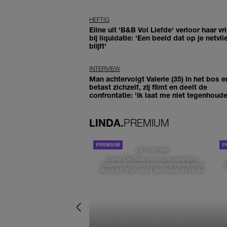
HEFTIG
Eline uit 'B&B Vol Liefde' verloor haar vr
bij liquidatie: 'Een beeld dat op je netvli
blijft'
INTERVIEW
Man achtervolgt Valerie (35) in het bos e
betast zichzelf, zij filmt en deelt de
confrontatie: 'Ik laat me niet tegenhoude
LINDA.
PREMIUM
DE STAD VAN
Elske DeWall over Leeuwarden,
muziek en haar favoriete plekken in
de stad: 'Een stad die voelt als thuis'