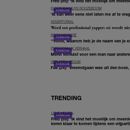
Fred (55): 'Ik vind het moeilijk om meerde
FLOOR BAKHUYS ROOZEBOOM
'Ik kan weer eens niet laten me af te vr
ADVERTORIAL
Word een professional yapper: zó wordt n
ROOS MOGGRÉ
'"Roos, waarom heb je de naam van je ex 
PERSOONLIJK VERHAAL
Merel verhuist voor een man naar andere 
VERLATEN VROUW
Fae (24): 'Vreemdgaan was uit den boze, d
TRENDING
LIEVE HELEEN
Fred (55): 'Ik vind het moeilijk om meerd
keren klaar te komen tijdens een vrijparti