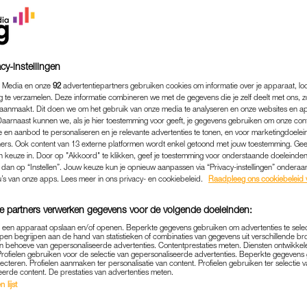
cy-instellingen
 Media en onze
92
advertentiepartners gebruiken cookies om informatie over je apparaat, lo
g te verzamelen. Deze informatie combineren we met de gegevens die je zelf deelt met ons, z
aanmaakt. Dit doen we om het gebruik van onze media te analyseren en onze websites en a
Daarnaast kunnen we, als je hier toestemming voor geeft, je gegevens gebruiken om onze con
 en aanbod te personaliseren en je relevante advertenties te tonen, en voor marketingdoele
ers. Ook content van 13 externe platformen wordt enkel getoond met jouw toestemming. Ge
gen keuze in. Door op "Akkoord" te klikken, geef je toestemming voor onderstaande doeleinden. 
k dan op “Instellen”. Jouw keuze kun je opnieuw aanpassen via “Privacy-instellingen” ondera
u’s van onze apps. Lees meer in ons privacy- en cookiebeleid.
Raadpleeg ons cookiebeleid 
ADVERTORIAL
|
NATIONALE-NEDERLANDEN
e partners verwerken gegevens voor de volgende doeleinden:
 HOEVEEL PENSIOEN JE NO
p een apparaat opslaan en/of openen. Beperkte gegevens gebruiken om advertenties te sele
K JE DAT (EN DAT IS MAK
pen begrijpen aan de hand van statistieken of combinaties van gegevens uit verschillende br
 behoeve van gepersonaliseerde advertenties. Contentprestaties meten. Diensten ontwikkel
DAN JE DENKT)
Profielen gebruiken voor de selectie van gepersonaliseerde advertenties. Beperkte gegeven
lecteren. Profielen aanmaken ter personalisatie van content. Profielen gebruiken ter selectie 
eerde content. De prestaties van advertenties meten.
 lijst
ioen: grote kans dat je dat af en toe wel eens doet.