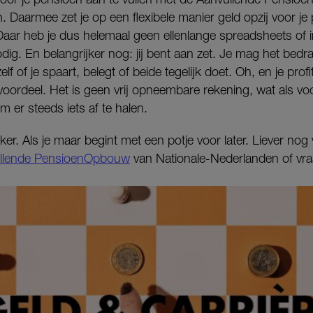
 Daarmee zet je op een flexibele manier geld opzij voor je 
Daar heb je dus helemaal geen ellenlange spreadsheets of 
g. En belangrijker nog: jij bent aan zet. Je mag het bed
zelf of je spaart, belegt of beide tegelijk doet. Oh, en je pro
voordeel. Het is geen vrij opneembare rekening, wat als voor
m er steeds iets af te halen.
eker. Als je maar begint met een potje voor later. Liever no
llende PensioenOpbouw
van Nationale-Nederlanden of vraa