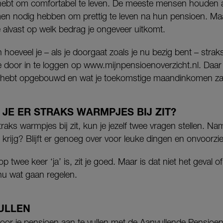
 hebt om comfortabel te leven. De meeste mensen houden 
men nodig hebben om prettig te leven na hun pensioen. M
je alvast op welk bedrag je ongeveer uitkomt.
n hoeveel je – als je doorgaat zoals je nu bezig bent – str
 door in te loggen op www.mijnpensioenoverzicht.nl. Daar 
l hebt opgebouwd en wat je toekomstige maandinkomen zal 
 JE ER STRAKS WARMPJES BIJ ZIT?
raks warmpjes bij zit, kun je jezelf twee vragen stellen. Nam
krijg? Blijft er genoeg over voor leuke dingen en onvoor
 twee keer ‘ja’ is, zit je goed. Maar is dat niet het geval o
 nu wat gaan regelen.
ULLEN
door je pensioen aan te vullen met de Aanvullende Pensi