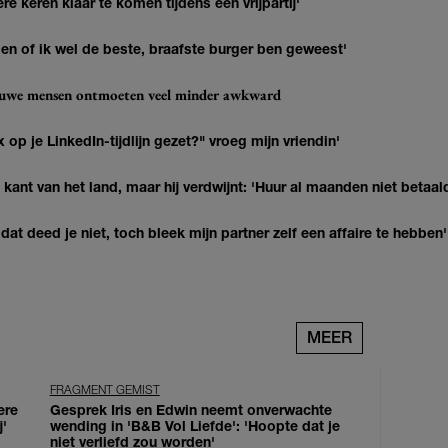
re keren klaar te komen tijdens een vrijpartij'
agen of ik wel de beste, braafste burger ben geweest'
ieuwe mensen ontmoeten veel minder awkward
op je LinkedIn-tijdlijn gezet?" vroeg mijn vriendin'
kant van het land, maar hij verdwijnt: 'Huur al maanden niet betaal
at deed je niet, toch bleek mijn partner zelf een affaire te hebben'
MEER
FRAGMENT GEMIST
ere
Gesprek Iris en Edwin neemt onverwachte
j'
wending in 'B&B Vol Liefde': 'Hoopte dat je
niet verliefd zou worden'