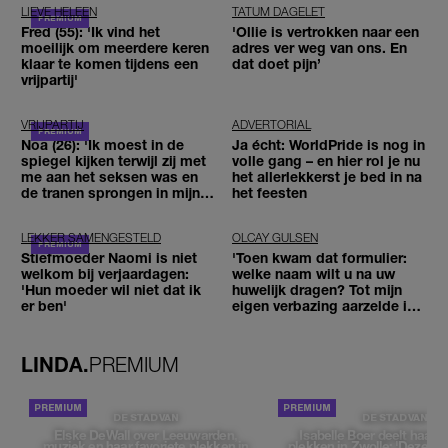
LIEVE HELEEN
TATUM DAGELET
Fred (55): 'Ik vind het
'Ollie is vertrokken naar een
moeilijk om meerdere keren
adres ver weg van ons. En
klaar te komen tijdens een
dat doet pijn’
vrijpartij'
VRIJPARTIJ
ADVERTORIAL
Noa (26): 'Ik moest in de
Ja écht: WorldPride is nog in
spiegel kijken terwijl zij met
volle gang – en hier rol je nu
me aan het seksen was en
het allerlekkerst je bed in na
de tranen sprongen in mijn
het feesten
ogen'
LEKKER SAMENGESTELD
OLCAY GULSEN
Stiefmoeder Naomi is niet
'Toen kwam dat formulier:
welkom bij verjaardagen:
welke naam wilt u na uw
'Hun moeder wil niet dat ik
huwelijk dragen? Tot mijn
er ben'
eigen verbazing aarzelde ik
geen moment'
LINDA.
PREMIUM
DE STAD VAN
DE STAD VAN
Elske DeWall over Leeuwarden,
Isabelle Boer deelt haar f
muziek en haar favoriete plekken in
plekken in Zwolle: 'Deze pl