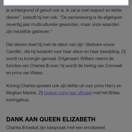
grondwet van zijn land te handhaven’. “Waar je ook woont, wat
je achtergrond of geloof ook is, ik zal je met respect en liefde
dienen”, belooft hij het volk. “De samenleving is de afgelopen
zeventig jaar multicultureler geworden, maar onze waarden
zijn hetzelfde gebleven.”
Dat dienen doet hij met de steun van zijn ‘dierbare vrouw
Camilla’, die hij bedankt voor haar steun en haar toewijding. Zij
wordt nu koningin-gemaal. Erfgenaam William neemt de
functies van Charles III over; hij wordt de hertog van Cornwall
en prins van Wales.
Koning Charles spreekt ook zijn liefde uit voor prins Harry en
Meghan Markle. Zij
braken vorig jaar officieel
met het Britse
koningshuis.
DANK AAN QUEEN ELIZABETH
Charles III besluit zijn toespraak met een emotioneel