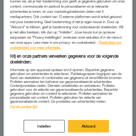
kunnen we, als je hier toestemming voor geeft, je gegevens gebruiken om onze
voorbeeld dat zij voor ons was.”
content, communicatie en aanbod te personaliseren en je relevante
advertenties te tonen, en voor marketingdoeleinden delen met 4
mediapartners. Ook content van 13 externe platformen wordt enkel getoond
“Elizabeth was iemand die zich aan haar beloften hield”, gaat
met jouw toestemming. Geef toestemming of stel je eigen keuze in. Door op
hij verder. “Toen zij op 21-jarige leeftijd beloofde haar leven te
"Akkoord" te klikken, geef je toestemming voor onderstaande doeleinden. Wil
wijden aan het dienen van haar volkeren, was dat meer dan
je niet alles toestaan, klik dan op “Instellen”. Jouw keuze kun je opnieuw
aanpassen via “Privacy-instellingen” onderaan onze websites of in de menu’s
een belofte. Het was een eed van toewijding waar ze offers
van onze apps. Lees meer in ons privacy- en cookiebeleid.
Raadpleeg ons
voor heeft gebracht. En die belofte van een leven lang
cookiebeleid voor meer informatie.
dienstbaarheid wil ik ook aan u doen.”
Wij en onze partners verwerken gegevens voor de volgende
doeleinden:
Informatie op een apparaat opslaan en/of openen. Beperkte gegevens
Einde van een tijdperk: dit was
gebruiken om advertenties te selecteren. Publieksgroepen begrijpen aan de
Queen Elizabeth (1926-2022)
hand van statistieken of combinaties van gegevens uit verschillende bronnen.
Profielen aanmaken ten behoeve van gepersonaliseerde advertenties.
Contentprestaties meten. Diensten ontwikkelen en verbeteren. Profielen
gebruiken voor de selectie van gepersonaliseerde advertenties. Beperkte
gegevens gebruiken om content te selecteren. Profielen aanmaken ter
personalisatie van content. Profielen gebruiken ter selectie van
LEES OOK
gepersonaliseerde content. De prestaties van advertenties meten.
Derde partijen lijst
RESPECT EN LIEFDE
Instellen
Akkoord
King Charles belooft plechtig om ‘de rest van zijn leven de