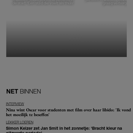
de stad: 'Een stad die voelt als thuis'
graag verborgen'
NET
BINNEN
INTERVIEW
Nina wint Oscar voor studenten met film over haar libido: 'Ik vond
het moeilijk te beseffen'
LEKKER LOEREN
Simon Keizer zet Jan Smit in het zonnetje: 'Bracht kleur na
gitzwarte periode'