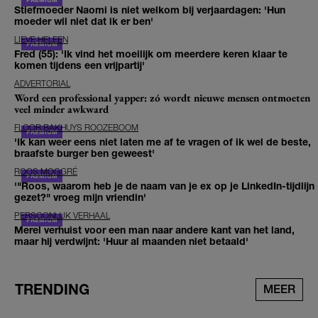
Stiefmoeder Naomi is niet welkom bij verjaardagen: 'Hun
moeder wil niet dat ik er ben'
LIEVE HELEEN
Fred (55): 'Ik vind het moeilijk om meerdere keren klaar te
komen tijdens een vrijpartij'
ADVERTORIAL
Word een professional yapper: zó wordt nieuwe mensen ontmoeten
veel minder awkward
FLOOR BAKHUYS ROOZEBOOM
'Ik kan weer eens niet laten me af te vragen of ik wel de beste,
braafste burger ben geweest'
ROOS MOGGRÉ
'"Roos, waarom heb je de naam van je ex op je LinkedIn-tijdlijn
gezet?" vroeg mijn vriendin'
PERSOONLIJK VERHAAL
Merel verhuist voor een man naar andere kant van het land,
maar hij verdwijnt: 'Huur al maanden niet betaald'
TRENDING
MEER