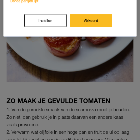
Derde partijen lijst
Instellen
Akkoord
ZO MAAK JE GEVULDE TOMATEN
Van de gerookte smaak van de scamorza moet je houden.
Zo niet, dan gebruik je in plaats daarvan een andere kaas
zoals provolone.
Verwarm wat olijfolie in een hoge pan en fruit de ui op laag
vuur tot hij zacht en geurig is; dit duurt ongeveer 10 minuten.