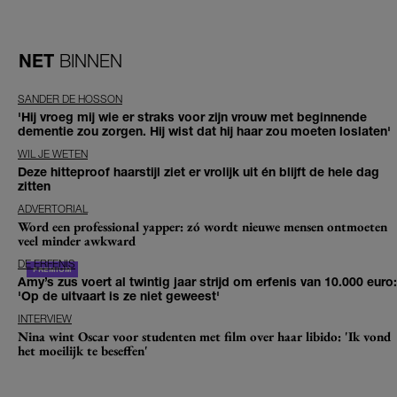
NET
BINNEN
SANDER DE HOSSON
'Hij vroeg mij wie er straks voor zijn vrouw met beginnende
dementie zou zorgen. Hij wist dat hij haar zou moeten loslaten'
WIL JE WETEN
Deze hitteproof haarstijl ziet er vrolijk uit én blijft de hele dag
zitten
ADVERTORIAL
Word een professional yapper: zó wordt nieuwe mensen ontmoeten
veel minder awkward
DE ERFENIS
Amy’s zus voert al twintig jaar strijd om erfenis van 10.000 euro:
'Op de uitvaart is ze niet geweest'
INTERVIEW
Nina wint Oscar voor studenten met film over haar libido: 'Ik vond
het moeilijk te beseffen'