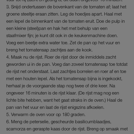
Snijd ondertussen de bovenkant van de tomaten af; laat het
groene steeltje eraan zitten. Leg de hoedjes apart. Haal met
een lepel de binnenkant van de tomaten eruit. Doe de pulp in
een kleine (steel)pan en hak het met behulp van een
staafmixer fijn; je kunt dit ook in de keukenmachine doen.
Voeg een beetje extra water toe. Zet de pan op het vuur en
breng het tomatensap zachtjes aan de kook.
Maak nu de rijst. Roer de rijst door de inmiddels zacht
geworden ui in de pan. Voeg dan zoveel tomatensap toe totdat
de rijst net onderstaat. Laat zachtjes borrelen en roer af en toe
met een houten lepel. Als het tomatensap bijna is ingekookt,
herhaal je de voorgaande stap nog twee of drie keer. Na
ongeveer 16 minuten is de rijst klaar. (De rijst mag nog een
lichte bite hebben, want het gaat straks in de oven.) Haal de
pan van het vuur en laat de rijst enigszins afkoelen.
Verwarm de oven voor op 180 graden.
Meng de peterselie, gescheurde basilicumblaadjes,
scamorza en geraspte kaas door de rijst. Breng op smaak met