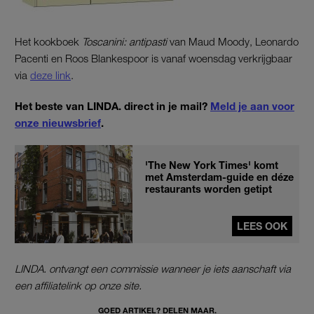
Het kookboek
Toscanini: antipasti
van Maud Moody, Leonardo
Pacenti en Roos Blankespoor is vanaf woensdag verkrijgbaar
via
deze link
.
Het beste van LINDA. direct in je mail?
Meld je aan voor
onze nieuwsbrief
.
'The New York Times' komt
met Amsterdam-guide en déze
restaurants worden getipt
LEES OOK
LINDA. ontvangt een commissie wanneer je iets aanschaft via
een affiliatelink op onze site.
GOED ARTIKEL? DELEN MAAR.