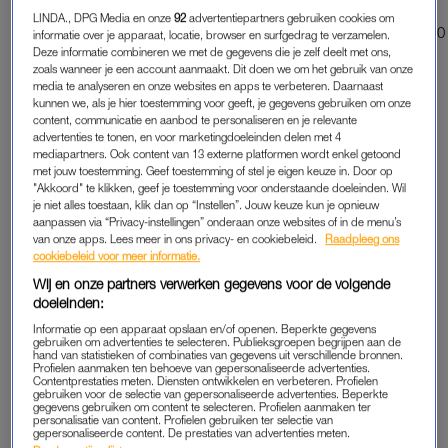
½ bosje bladpeterselie, de blaadjes gehakt
LINDA., DPG Media en onze
92
advertentiepartners gebruiken cookies om
Een handvol basilicumblaadjes, in stukken gescheurd + 10
informatie over je apparaat, locatie, browser en surfgedrag te verzamelen.
Deze informatie combineren we met de gegevens die je zelf deelt met ons,
hele blaadjes
zoals wanneer je een account aanmaakt. Dit doen we om het gebruik van onze
120 g scamorza of provolone in kleine blokjes
media te analyseren en onze websites en apps te verbeteren. Daarnaast
50 g pecorino of Parmezaanse kaas, geraspt
kunnen we, als je hier toestemming voor geeft, je gegevens gebruiken om onze
content, communicatie en aanbod te personaliseren en je relevante
Zout en versgemalen zwarte peper
advertenties te tonen, en voor marketingdoeleinden delen met 4
mediapartners. Ook content van 13 externe platformen wordt enkel getoond
met jouw toestemming. Geef toestemming of stel je eigen keuze in. Door op
"Akkoord" te klikken, geef je toestemming voor onderstaande doeleinden. Wil
je niet alles toestaan, klik dan op “Instellen”. Jouw keuze kun je opnieuw
aanpassen via “Privacy-instellingen” onderaan onze websites of in de menu’s
van onze apps. Lees meer in ons privacy- en cookiebeleid.
Raadpleeg ons
cookiebeleid voor meer informatie.
Wij en onze partners verwerken gegevens voor de volgende
doeleinden:
Informatie op een apparaat opslaan en/of openen. Beperkte gegevens
gebruiken om advertenties te selecteren. Publieksgroepen begrijpen aan de
hand van statistieken of combinaties van gegevens uit verschillende bronnen.
Profielen aanmaken ten behoeve van gepersonaliseerde advertenties.
Contentprestaties meten. Diensten ontwikkelen en verbeteren. Profielen
gebruiken voor de selectie van gepersonaliseerde advertenties. Beperkte
gegevens gebruiken om content te selecteren. Profielen aanmaken ter
personalisatie van content. Profielen gebruiken ter selectie van
gepersonaliseerde content. De prestaties van advertenties meten.