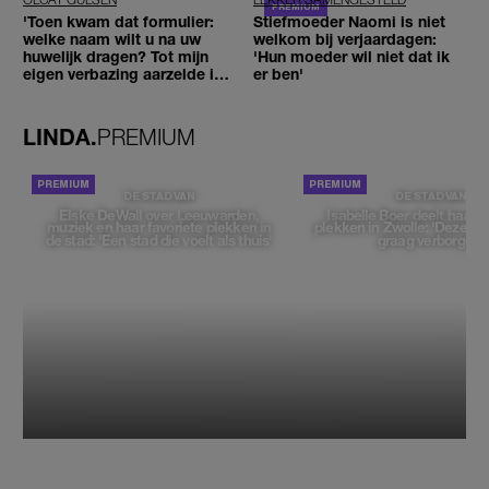
'Toen kwam dat formulier:
Stiefmoeder Naomi is niet
welke naam wilt u na uw
welkom bij verjaardagen:
huwelijk dragen? Tot mijn
'Hun moeder wil niet dat ik
eigen verbazing aarzelde ik
er ben'
geen moment'
LINDA.
PREMIUM
DE STAD VAN
DE STAD VAN
Elske DeWall over Leeuwarden,
Isabelle Boer deelt haar f
muziek en haar favoriete plekken in
plekken in Zwolle: 'Deze pl
de stad: 'Een stad die voelt als thuis'
graag verborgen'