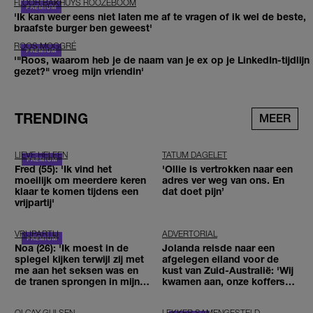
FLOOR BAKHUYS ROOZEBOOM
'Ik kan weer eens niet laten me af te vragen of ik wel de beste,
braafste burger ben geweest'
ROOS MOGGRÉ
'"Roos, waarom heb je de naam van je ex op je LinkedIn-tijdlijn
gezet?" vroeg mijn vriendin'
TRENDING
MEER
LIEVE HELEEN
TATUM DAGELET
Fred (55): 'Ik vind het
'Ollie is vertrokken naar een
moeilijk om meerdere keren
adres ver weg van ons. En
klaar te komen tijdens een
dat doet pijn’
vrijpartij'
VRIJPARTIJ
ADVERTORIAL
Noa (26): 'Ik moest in de
Jolanda reisde naar een
spiegel kijken terwijl zij met
afgelegen eiland voor de
me aan het seksen was en
kust van Zuid-Australië: 'Wij
de tranen sprongen in mijn
kwamen aan, onze koffers
ogen'
niet'
OLCAY GULSEN
LEKKER SAMENGESTELD