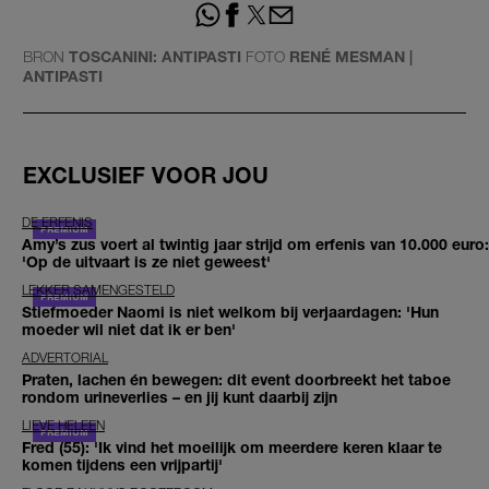
BRON
TOSCANINI: ANTIPASTI
FOTO
RENÉ MESMAN |
ANTIPASTI
EXCLUSIEF VOOR JOU
DE ERFENIS
Amy’s zus voert al twintig jaar strijd om erfenis van 10.000 euro:
'Op de uitvaart is ze niet geweest'
LEKKER SAMENGESTELD
Stiefmoeder Naomi is niet welkom bij verjaardagen: 'Hun
moeder wil niet dat ik er ben'
ADVERTORIAL
Praten, lachen én bewegen: dit event doorbreekt het taboe
rondom urineverlies – en jij kunt daarbij zijn
LIEVE HELEEN
Fred (55): 'Ik vind het moeilijk om meerdere keren klaar te
komen tijdens een vrijpartij'