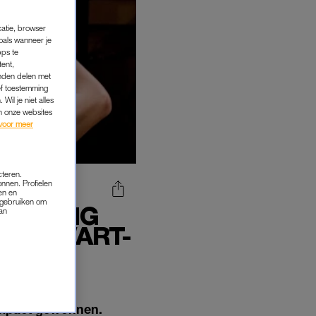
catie, browser
oals wanneer je
pps te
tent,
inden delen met
ef toestemming
Wil je niet alles
an onze websites
voor meer
cteren.
onnen. Profielen
en en
s gebruiken om
IER-RING
van
IET ZWART-
Impact gewonnen.