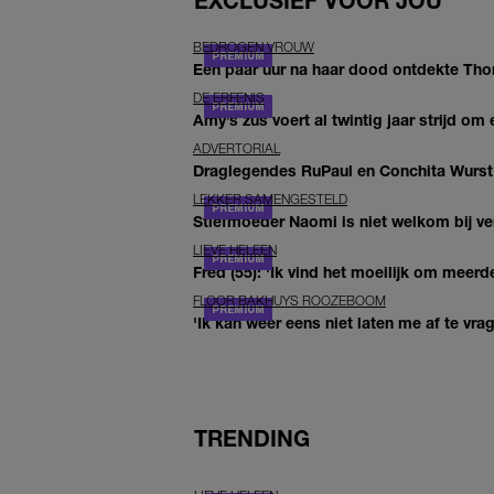
EXCLUSIEF VOOR JOU
BEDROGEN VROUW
Een paar uur na haar dood ontdekte Thom 
DE ERFENIS
Amy’s zus voert al twintig jaar strijd om 
ADVERTORIAL
Draglegendes RuPaul en Conchita Wurst
LEKKER SAMENGESTELD
Stiefmoeder Naomi is niet welkom bij ver
LIEVE HELEEN
Fred (55): 'Ik vind het moeilijk om meerde
FLOOR BAKHUYS ROOZEBOOM
'Ik kan weer eens niet laten me af te vr
TRENDING