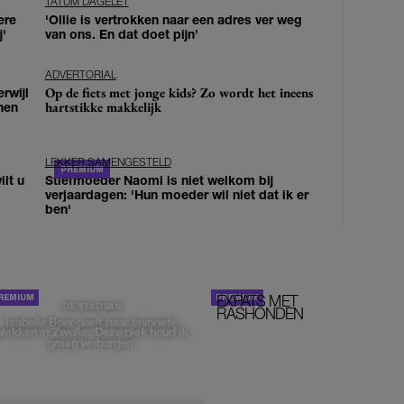
TATUM DAGELET
ere
'Ollie is vertrokken naar een adres ver weg
j'
van ons. En dat doet pijn’
ADVERTORIAL
Op de fiets met jonge kids? Zo wordt het ineens
erwijl
hartstikke makkelijk
nen
LEKKER SAMENGESTELD
lt u
Stiefmoeder Naomi is niet welkom bij
verjaardagen: 'Hun moeder wil niet dat ik er
ben'
EXPATS MET
STOM!
DE STAD VAN
RASHONDEN
Isabelle Boer deelt haar favoriete
plekken in Zwolle: 'Deze plek houd ik
graag verborgen'