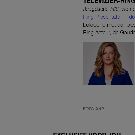
TELEVIZIER-RIN
Jeugdserie
H3L
won de
Ring Presentator in d
bekroond met de Telev
Ring Acteur, de Goude
FOTO
ANP