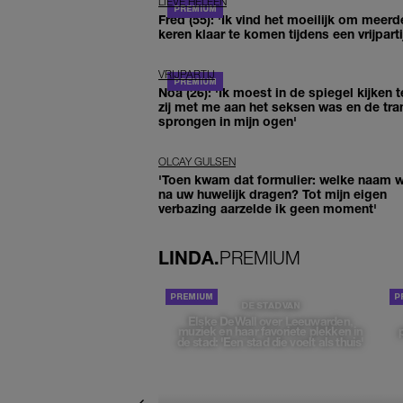
LIEVE HELEEN
Fred (55): 'Ik vind het moeilijk om meerd
keren klaar te komen tijdens een vrijparti
VRIJPARTIJ
Noa (26): 'Ik moest in de spiegel kijken t
zij met me aan het seksen was en de tra
sprongen in mijn ogen'
OLCAY GULSEN
'Toen kwam dat formulier: welke naam wi
na uw huwelijk dragen? Tot mijn eigen
verbazing aarzelde ik geen moment'
LINDA.
PREMIUM
DE STAD VAN
Elske DeWall over Leeuwarden,
muziek en haar favoriete plekken in
de stad: 'Een stad die voelt als thuis'