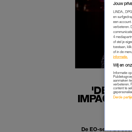
Jouw priva
LINDA., DPG
en surfgedra
een account 
verbeteren. 
communicatie
4 mediapartn
of stel je ei
toestaan, kli
of in de men
informatie.
Wij en onz
Informatie o
Publieksgroe
aanmaken ten
verbeteren. 
'DE JOO
content te se
gepersonalis
IMPACT: '
Derde partijen
De EO-serie
De Joo