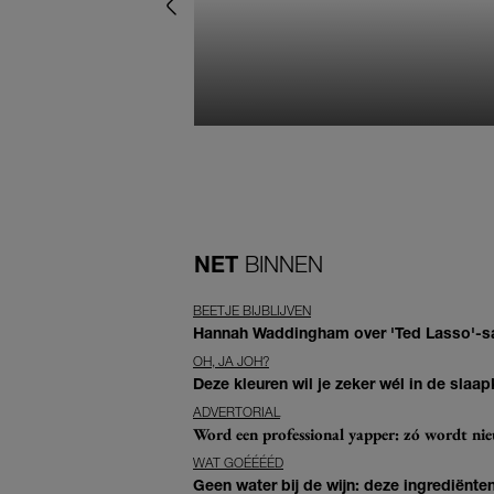
NET
BINNEN
BEETJE BIJBLIJVEN
Hannah Waddingham over 'Ted Lasso'-sam
OH, JA JOH?
Deze kleuren wil je zeker wél in de slaap
ADVERTORIAL
Word een professional yapper: zó wordt n
WAT GOÉÉÉÉD
Geen water bij de wijn: deze ingrediënt