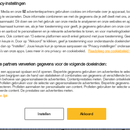
cy-instellingen
 Media en onze
92
advertentiepartners gebruiken cookies om informatie over je apparaat, lo
g te verzamelen. Deze informatie combineren we met de gegevens die je zelf deelt met ons, z
aanmaakt. Dit doen we om het gebruik van onze media te analyseren en onze websites en a
Daarnaast kunnen we, als je hier toestemming voor geeft, je gegevens gebruiken om onze con
 en aanbod te personaliseren en je relevante advertenties te tonen, en voor marketingdoele
ers. Ook content van 13 externe platformen wordt enkel getoond met jouw toestemming. Ge
gen keuze in. Door op "Akkoord" te klikken, geef je toestemming voor onderstaande doeleinden. 
k dan op “Instellen”. Jouw keuze kun je opnieuw aanpassen via “Privacy-instellingen” ondera
u’s van onze apps. Lees meer in ons privacy- en cookiebeleid.
Raadpleeg ons cookiebeleid 
e partners verwerken gegevens voor de volgende doeleinden:
p een apparaat opslaan en/of openen. Beperkte gegevens gebruiken om advertenties te sele
pen begrijpen aan de hand van statistieken of combinaties van gegevens uit verschillende br
ENTERTAINMENT
|
WAT GOÉÉÉÉD
 behoeve van gepersonaliseerde advertenties. Contentprestaties meten. Diensten ontwikkel
Profielen gebruiken voor de selectie van gepersonaliseerde advertenties. Beperkte gegeven
DSE RAAD' WINT TELEVIZ
lecteren. Profielen aanmaken ter personalisatie van content. Profielen gebruiken ter selectie 
eerde content. De prestaties van advertenties meten.
LATEN ZIEN DAT OORLOG N
 lijst
WIT IS'
17-10-2024
|
REDACTIE NIEUWS
Instellen
Akkoord
dse Raad
heeft donderdagavond de Televizier-Ring 