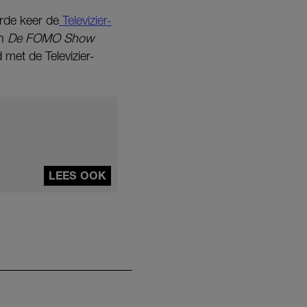
rde keer de
Televizier-
en
De FOMO Show
met de Televizier-
LEES OOK