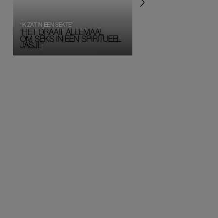
‘IK ZAT IN EEN SEKTE’
‘HET DRAAIT ALLEMAAL
OM SEKS IN EEN SPIRITUEEL 
JASJE’