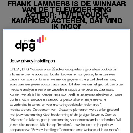
FRANK LAMMERS IS DE WINNAAR
VAN DE TELEVIZIER-RING
ACTEUR: 'TWEEVOUDIG
KAMPIOEN ACTEREN, DAT VIND
IK MOOI'
17-10-2024
|
TOM STEVENS
Frank Lammers heeft donderdagavond de Televizier-
Ring Acteur gewonnen. De acteur nam het beeldje in
Jouw privacy-instellingen
ontvangst tijdens het Gouden Televizier-Ring Gala in
Koninklijk Theater Carré in Amsterdam.
LINDA., DPG Media en onze
92
advertentiepartners gebruiken cookies om
informatie over je apparaat, locatie, browser en surfgedrag te verzamelen.
Deze informatie combineren we met de gegevens die je zelf deelt met ons,
Lammers moest het dit jaar opnemen tegen Pierre Bokma en
zoals wanneer je een account aanmaakt. Dit doen we om het gebruik van onze
Elise Schaap.
media te analyseren en onze websites en apps te verbeteren. Daarnaast
kunnen we, als je hier toestemming voor geeft, je gegevens gebruiken om onze
content, communicatie en aanbod te personaliseren en je relevante
advertenties te tonen, en voor marketingdoeleinden delen met 4
FRANK LAMMERS
mediapartners. Ook content van 13 externe platformen wordt enkel getoond
met jouw toestemming. Geef toestemming of stel je eigen keuze in. Door op
“Tweevoudig Nederlands kampioen acteren. Dat vind ik mooi,
"Akkoord" te klikken, geef je toestemming voor onderstaande doeleinden. Wil
zeker in dit gezelschap”, aldus Lammers tijdens zijn speech.
je niet alles toestaan, klik dan op “Instellen”. Jouw keuze kun je opnieuw
“Pierre en Elise, jullie zijn twee van mijn favoriete collega’s. Dat
aanpassen via “Privacy-instellingen” onderaan onze websites of in de menu’s