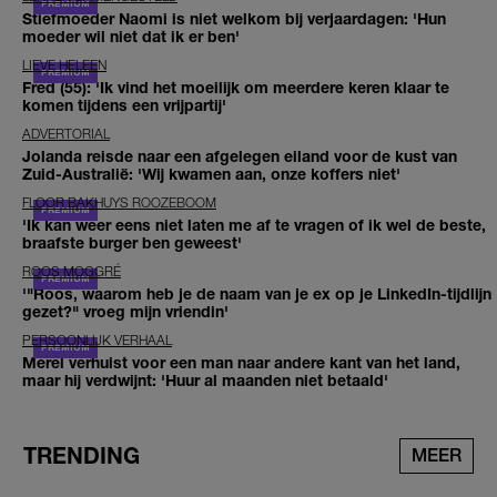
Stiefmoeder Naomi is niet welkom bij verjaardagen: 'Hun
moeder wil niet dat ik er ben'
LIEVE HELEEN
Fred (55): 'Ik vind het moeilijk om meerdere keren klaar te
komen tijdens een vrijpartij'
ADVERTORIAL
Jolanda reisde naar een afgelegen eiland voor de kust van
Zuid-Australië: 'Wij kwamen aan, onze koffers niet'
FLOOR BAKHUYS ROOZEBOOM
'Ik kan weer eens niet laten me af te vragen of ik wel de beste,
braafste burger ben geweest'
ROOS MOGGRÉ
'"Roos, waarom heb je de naam van je ex op je LinkedIn-tijdlijn
gezet?" vroeg mijn vriendin'
PERSOONLIJK VERHAAL
Merel verhuist voor een man naar andere kant van het land,
maar hij verdwijnt: 'Huur al maanden niet betaald'
TRENDING
MEER