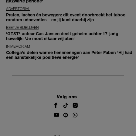
gitzwarte periode'
ADVERTORIAL
Praten, lachen én bewegen: dit event doorbreekt het taboe
rondom urineverlies – en jij kunt daarbij zijn
BEETJE BIJBLIJVEN
'GTST'-acteur Cas Jansen deelt geheim achter 17-jarig
huwelijk: 'Je moet elkaar vrijlaten'
IN MEMORIAM
Collega's delen warme herinneringen aan Peter Faber: 'Hij had
een aanstekelijke positieve energie'
Volg ons