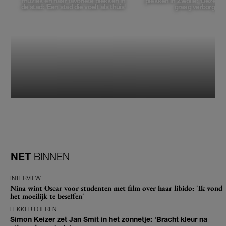
muziek en haar favoriete plekken in
plekken in Zwolle: 'Deze pl
de stad: 'Een stad die voelt als thuis'
graag verborgen'
NET
BINNEN
INTERVIEW
Nina wint Oscar voor studenten met film over haar libido: 'Ik vond
het moeilijk te beseffen'
LEKKER LOEREN
Simon Keizer zet Jan Smit in het zonnetje: 'Bracht kleur na