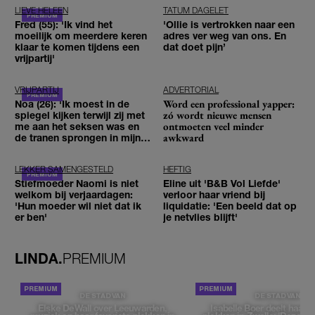
LIEVE HELEEN
TATUM DAGELET
Fred (55): 'Ik vind het
'Ollie is vertrokken naar een
moeilijk om meerdere keren
adres ver weg van ons. En
klaar te komen tijdens een
dat doet pijn’
vrijpartij'
VRIJPARTIJ
ADVERTORIAL
Word een professional yapper:
Noa (26): 'Ik moest in de
zó wordt nieuwe mensen
spiegel kijken terwijl zij met
ontmoeten veel minder
me aan het seksen was en
awkward
de tranen sprongen in mijn
ogen'
LEKKER SAMENGESTELD
HEFTIG
Stiefmoeder Naomi is niet
Eline uit 'B&B Vol Liefde'
welkom bij verjaardagen:
verloor haar vriend bij
'Hun moeder wil niet dat ik
liquidatie: 'Een beeld dat op
er ben'
je netvlies blijft'
LINDA.
PREMIUM
DE STAD VAN
DE STAD VAN
Elske DeWall over Leeuwarden,
Isabelle Boer deelt haar f