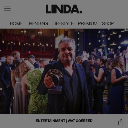
HOME
HOME
TRENDING
TRENDING
LIFESTYLE
LIFESTYLE
PREMIUM
PREMIUM
SHOP
SHOP
ENTERTAINMENT
|
WAT GOÉÉÉÉD