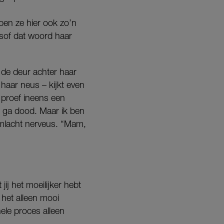
ben ze hier ook zo’n
lsof dat woord haar
t de deur achter haar
 haar neus – kijkt even
 proef ineens een
k ga dood. Maar ik ben
limlacht nerveus. “Mam,
ij het moeilijker hebt
l het alleen mooi
hele proces alleen