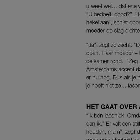
u weet wel… dat ene 
“U bedoelt: dood?”. He
hekel aan’, schiet doo
moeder op slag dichter
“Ja”, zegt ze zacht. “
open. Haar moeder – te
de kamer rond. “Zeg m
Amsterdams accent dat 
er nu nog. Dus als je 
je hoeft niet zo… laco
HET GAAT OVER 
“Ik bén laconiek. Omdat
dan ik.” Er valt een sti
houden, mam”, zegt de 
maar over afscheid ga