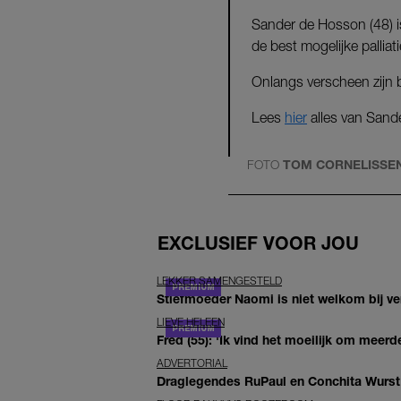
Sander de Hosson (48) is
de best mogelijke palliat
Onlangs verscheen zijn
Lees
hier
alles van Sand
FOTO
TOM CORNELISSE
EXCLUSIEF VOOR JOU
LEKKER SAMENGESTELD
Stiefmoeder Naomi is niet welkom bij ver
LIEVE HELEEN
Fred (55): 'Ik vind het moeilijk om meerde
ADVERTORIAL
Draglegendes RuPaul en Conchita Wurst