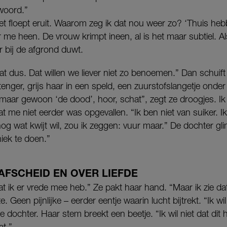
woord.”
t floept eruit. Waarom zeg ik dat nou weer zo? ‘Thuis heb
r me heen. De vrouw krimpt ineen, al is het maar subtiel. A
 bij de afgrond duwt.
Dat dus. Dat willen we liever niet zo benoemen.” Dan schuif
nger, grijs haar in een speld, een zuurstofslangetje onder
aar gewoon ‘de dood’, hoor, schat”, zegt ze droogjes. Ik
me niet eerder was opgevallen. “Ik ben niet van suiker. I
nog wat kwijt wil, zou ik zeggen: vuur maar.” De dochter g
niek te doen.”
AFSCHEID EN OVER LIEFDE
 ik er vrede mee heb.” Ze pakt haar hand. “Maar ik zie dat j
lte. Geen pijnlijke – eerder eentje waarin lucht bijtrekt. “Ik wi
dochter. Haar stem breekt een beetje. “Ik wil niet dat dit 
at.”