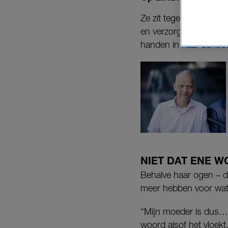
Ze zit tegenover me in
en verzorgd tot in de 
handen in haar schoot d
NIET DAT ENE 
Behalve haar ogen – di
meer hebben voor wat z
“Mijn moeder is dus… he
woord alsof het vloek