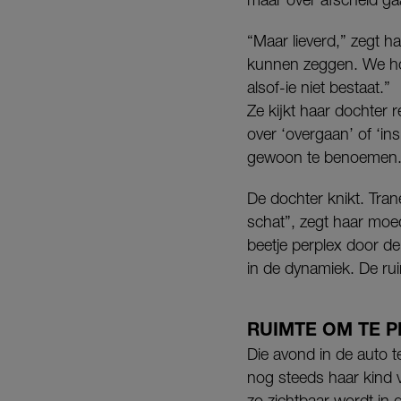
“Maar lieverd,” zegt h
kunnen zeggen. We hoe
alsof-ie niet bestaat.”
Ze kijkt haar dochter r
over ‘overgaan’ of ‘in
gewoon te benoemen. D
De dochter knikt. Tran
schat”, zegt haar moede
beetje perplex door de
in de dynamiek. De ru
RUIMTE OM TE 
Die avond in de auto 
nog steeds haar kind v
zo zichtbaar wordt in 