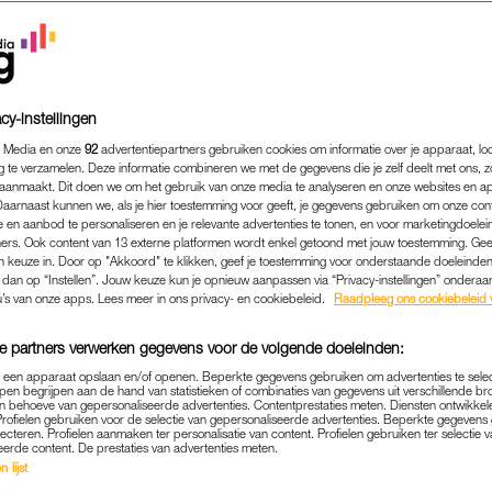
cy-instellingen
 Media en onze
92
advertentiepartners gebruiken cookies om informatie over je apparaat, lo
g te verzamelen. Deze informatie combineren we met de gegevens die je zelf deelt met ons, z
aanmaakt. Dit doen we om het gebruik van onze media te analyseren en onze websites en a
Daarnaast kunnen we, als je hier toestemming voor geeft, je gegevens gebruiken om onze con
 en aanbod te personaliseren en je relevante advertenties te tonen, en voor marketingdoele
ers. Ook content van 13 externe platformen wordt enkel getoond met jouw toestemming. Ge
gen keuze in. Door op "Akkoord" te klikken, geef je toestemming voor onderstaande doeleinden. 
COLUMN
|
SANDER DE HOSSON
k dan op “Instellen”. Jouw keuze kun je opnieuw aanpassen via “Privacy-instellingen” ondera
N WELLEN OP IN DE OGEN
u’s van onze apps. Lees meer in ons privacy- en cookiebeleid.
Raadpleeg ons cookiebeleid 
'IK BEN GEWOON BANG O
e partners verwerken gegevens voor de volgende doeleinden:
TE RAKEN, MAM''
p een apparaat opslaan en/of openen. Beperkte gegevens gebruiken om advertenties te sele
pen begrijpen aan de hand van statistieken of combinaties van gegevens uit verschillende br
31-05-2025
|
SANDER DE HOSSON
 behoeve van gepersonaliseerde advertenties. Contentprestaties meten. Diensten ontwikkel
Profielen gebruiken voor de selectie van gepersonaliseerde advertenties. Beperkte gegeven
lecteren. Profielen aanmaken ter personalisatie van content. Profielen gebruiken ter selectie 
eerde content. De prestaties van advertenties meten.
longarts en zet zich tevens in voor ‘de best mogelijke
 lijst
j zijn meest ontroerende en heftige verhalen.