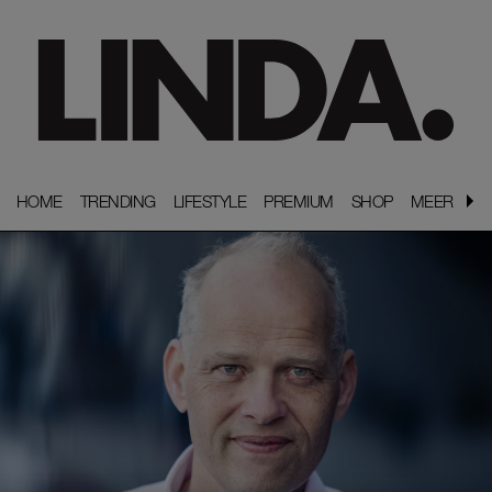
HOME
HOME
TRENDING
TRENDING
LIFESTYLE
LIFESTYLE
PREMIUM
PREMIUM
SHOP
SHOP
MEER
MEER