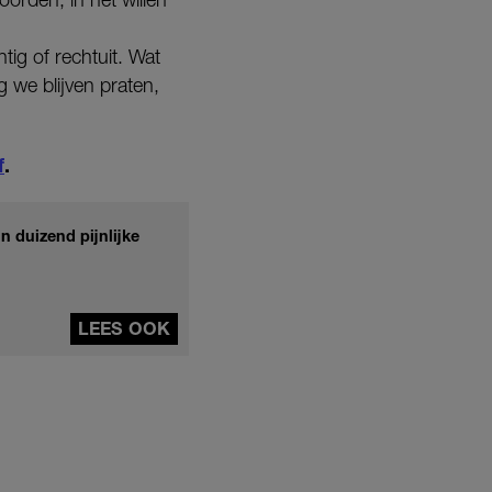
ig of rechtuit. Wat
g we blijven praten,
f
.
n duizend pijnlijke
LEES OOK