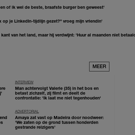
agen of ik wel de beste, braafste burger ben geweest'
op je LinkedIn-tijdlijn gezet?" vroeg mijn vriendin'
kant van het land, maar hij verdwijnt: 'Huur al maanden niet betaal
MEER
INTERVIEW
ere
Man achtervolgt Valerie (35) in het bos en
j'
betast zichzelf, zij filmt en deelt de
confrontatie: 'Ik laat me niet tegenhouden'
ADVERTORIAL
iend
Amaya zat vast op Madeira door noodweer:
es
'We zaten op de grond tussen honderden
gestrande reizigers'