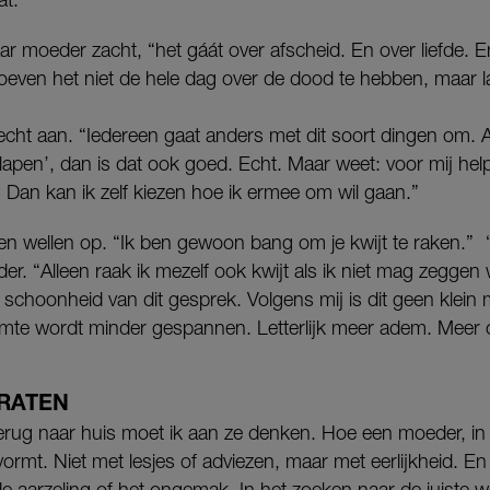
aar moeder zacht, “het gáát over afscheid. En over liefde.
ven het niet de hele dag over de dood te hebben, maar l
echt aan. “Iedereen gaat anders met dit soort dingen om. Als
slapen’, dan is dat ook goed. Echt. Maar weet: voor mij help
an kan ik zelf kiezen hoe ik ermee om wil gaan.”
en wellen op. “Ik ben gewoon bang om je kwijt te raken.” 
r. “Alleen raak ik mezelf ook kwijt als ik niet mag zeggen w
 schoonheid van dit gesprek. Volgens mij is dit geen klein 
imte wordt minder gespannen. Letterlijk meer adem. Meer 
PRATEN
terug naar huis moet ik aan ze denken. Hoe een moeder, in 
ormt. Niet met lesjes of adviezen, maar met eerlijkheid. E
de aarzeling of het ongemak. In het zoeken naar de juiste w