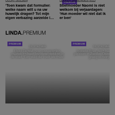
OLCAY GULSEN
LEKKER SAMENGESTELD
'Toen kwam dat formulier:
Stiefmoeder Naomi is niet
welke naam wilt u na uw
welkom bij verjaardagen:
huwelijk dragen? Tot mijn
'Hun moeder wil niet dat ik
eigen verbazing aarzelde ik
er ben'
geen moment'
LINDA.
PREMIUM
DE STAD VAN
DE STAD VAN
Elske DeWall over Leeuwarden,
Isabelle Boer deelt haar f
muziek en haar favoriete plekken in
plekken in Zwolle: 'Deze pl
de stad: 'Een stad die voelt als thuis'
graag verborgen'