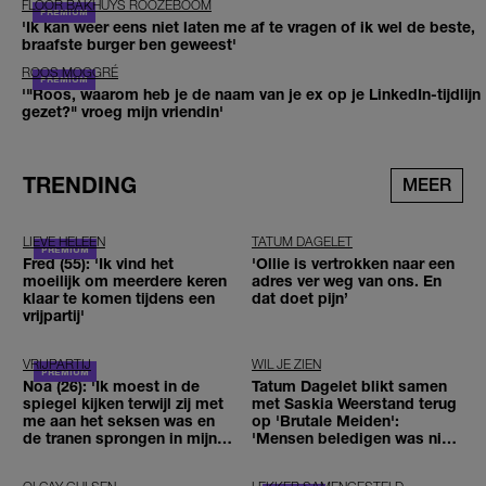
FLOOR BAKHUYS ROOZEBOOM
'Ik kan weer eens niet laten me af te vragen of ik wel de beste,
braafste burger ben geweest'
ROOS MOGGRÉ
'"Roos, waarom heb je de naam van je ex op je LinkedIn-tijdlijn
gezet?" vroeg mijn vriendin'
TRENDING
MEER
LIEVE HELEEN
TATUM DAGELET
Fred (55): 'Ik vind het
'Ollie is vertrokken naar een
moeilijk om meerdere keren
adres ver weg van ons. En
klaar te komen tijdens een
dat doet pijn’
vrijpartij'
VRIJPARTIJ
WIL JE ZIEN
Noa (26): 'Ik moest in de
Tatum Dagelet blikt samen
spiegel kijken terwijl zij met
met Saskia Weerstand terug
me aan het seksen was en
op 'Brutale Meiden':
de tranen sprongen in mijn
'Mensen beledigen was niet
ogen'
leuk meer'