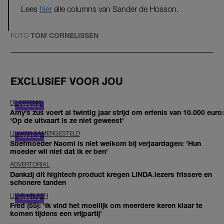
Lees
hier
alle columns van Sander de Hosson.
FOTO
TOM CORNELISSEN
EXCLUSIEF VOOR JOU
DE ERFENIS
Amy’s zus voert al twintig jaar strijd om erfenis van 10.000 euro:
'Op de uitvaart is ze niet geweest'
LEKKER SAMENGESTELD
Stiefmoeder Naomi is niet welkom bij verjaardagen: 'Hun
moeder wil niet dat ik er ben'
ADVERTORIAL
Dankzij dit hightech product kregen LINDA.lezers frissere en
schonere tanden
LIEVE HELEEN
Fred (55): 'Ik vind het moeilijk om meerdere keren klaar te
komen tijdens een vrijpartij'