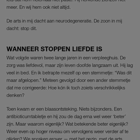
meer. En wij hem ook niet altijd.
De arts in mij dacht aan neurodegeneratie. De zoon in mij
dacht: stop dit.
WANNEER STOPPEN LIEFDE IS
Wat volgde waren twee lange jaren in een verpleeghuis. De
zorg was liefdevol, maar zijn leven doofde langzaam uit. Hij lag
veel in bed. En ik betrapte mezelf op een stemmetje: “Was dit
maar afgelopen.” Meteen gevolgd door een ander stemmetje
dat me corrigeerde: Hoe kón ik toch zoiets verschrikkelijks
denken?
Toen kwam er een blaasontsteking. Niets bijzonders. Een
antibioticumtabletje en hij zou de dag erna wel weer ‘beter’
zijn. Maar waarom eigenlijk? Wat betekende beter eigenlijk?
Weer even op hoger niveau om vervolgens weer verder af te
glijden? We spraken erover — met het gezin, met de arts.