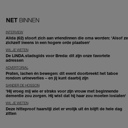
NET
BINNEN
INTERVIEW
Alida (62) stoort zich aan vriendinnen die oma worden: 'Alsof ze
zichzelf ineens in een hogere orde plaatsen'
WIL JE WETEN
De LINDA.stadsgids voor Breda: dit zijn onze favoriete
adressen
ADVERTORIAL
Praten, lachen én bewegen: dit event doorbreekt het taboe
rondom urineverlies – en jij kunt daarbij zijn
SANDER DE HOSSON
'Hij vroeg mij wie er straks voor zijn vrouw met beginnende
dementie zou zorgen. Hij wist dat hij haar zou moeten loslaten'
WIL JE WETEN
Deze hitteproof haarstijl ziet er vrolijk uit én blijft de hele dag
zitten