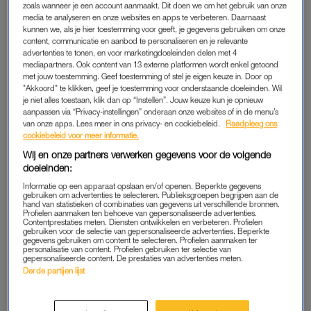
zoals wanneer je een account aanmaakt. Dit doen we om het gebruik van onze
dacht ik dat iedereen dit deed. Ik zag geen vuiltje aan de lucht
media te analyseren en onze websites en apps te verbeteren. Daarnaast
zolang mijn haar niet vuil was.
kunnen we, als je hier toestemming voor geeft, je gegevens gebruiken om onze
content, communicatie en aanbod te personaliseren en je relevante
advertenties te tonen, en voor marketingdoeleinden delen met 4
Later leek het onmogelijk om de cirkel te doorbreken, maar op
mediapartners. Ook content van 13 externe platformen wordt enkel getoond
mijn 22e besloot ik het toch te doen. Dan komt meteen mijn
met jouw toestemming. Geef toestemming of stel je eigen keuze in. Door op
"Akkoord" te klikken, geef je toestemming voor onderstaande doeleinden. Wil
beste tip: vertel mensen met wie je veel omgaat van tevoren
je niet alles toestaan, klik dan op “Instellen”. Jouw keuze kun je opnieuw
waarom je haar de komende tijd vet is. Dat hielp mij enorm.
aanpassen via “Privacy-instellingen” onderaan onze websites of in de menu’s
van onze apps. Lees meer in ons privacy- en cookiebeleid.
Raadpleeg ons
Het werd veel minder ongemakkelijk, waardoor ik het volhield.
cookiebeleid voor meer informatie.
Na deze periode hoefde ik nog maar eens in de drie dagen
Wij en onze partners verwerken gegevens voor de volgende
mijn haren te wassen. Dag een: heerlijk, maar pluizig. Dag
doeleinden:
twee: top – die reserveerde ik voor feestjes. Dag drie: kon nét.
Informatie op een apparaat opslaan en/of openen. Beperkte gegevens
gebruiken om advertenties te selecteren. Publieksgroepen begrijpen aan de
hand van statistieken of combinaties van gegevens uit verschillende bronnen.
Vijf jaar later is het 2020. Mijn tickets voor het Songfestival en
Profielen aanmaken ten behoeve van gepersonaliseerde advertenties.
Contentprestaties meten. Diensten ontwikkelen en verbeteren. Profielen
EK voetbal hebben plaatsgemaakt voor een ticket thuisisolatie.
gebruiken voor de selectie van gepersonaliseerde advertenties. Beperkte
Om toch wat uit deze tijd te halen, besloot ik mijn haar weer te
gegevens gebruiken om content te selecteren. Profielen aanmaken ter
personalisatie van content. Profielen gebruiken ter selectie van
laten wennen aan minder shampoo. Ik waste mijn haar eerst
gepersonaliseerde content. De prestaties van advertenties meten.
Derde partijen lijst
na zeven dagen, toen na vijf (zwak momentje), vervolgens na
acht en het is nu dag vier.