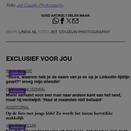
Foto:
Jet Couzijn Photography
.
GOED ARTIKEL? DELEN MAAR.
BRON
LINDA.NL
FOTO
JET COUZIJN PHOTOGRAPHY
EXCLUSIEF VOOR JOU
ROOS MOGGRÉ
'"Roos, waarom heb je de naam van je ex op je LinkedIn-tijdlijn
gezet?" vroeg mijn vriendin'
PERSOONLIJK VERHAAL
Merel verhuist voor een man naar andere kant van het land,
maar hij verdwijnt: 'Huur al maanden niet betaald'
ADVERTORIAL
Op de fiets met jonge kids? Zo wordt het ineens hartstikke
makkelijk
VERLATEN VROUW