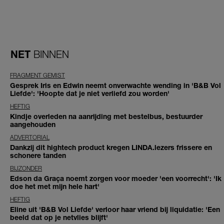
NET
BINNEN
FRAGMENT GEMIST
Gesprek Iris en Edwin neemt onverwachte wending in 'B&B Vol
Liefde': 'Hoopte dat je niet verliefd zou worden'
HEFTIG
Kindje overleden na aanrijding met bestelbus, bestuurder
aangehouden
ADVERTORIAL
Dankzij dit hightech product kregen LINDA.lezers frissere en
schonere tanden
BIJZONDER
Edson da Graça noemt zorgen voor moeder 'een voorrecht': 'Ik
doe het met mijn hele hart'
HEFTIG
Eline uit 'B&B Vol Liefde' verloor haar vriend bij liquidatie: 'Een
beeld dat op je netvlies blijft'