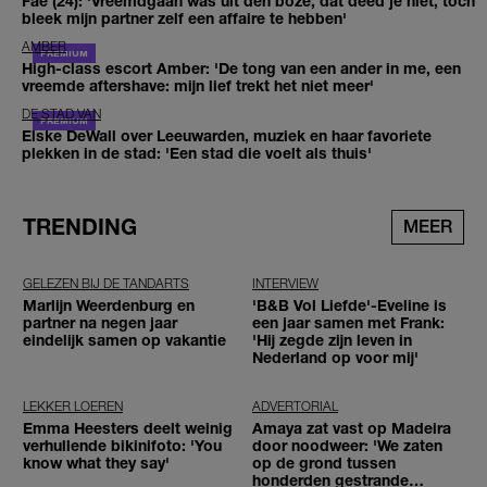
Fae (24): 'Vreemdgaan was uit den boze, dat deed je niet, toch
bleek mijn partner zelf een affaire te hebben'
AMBER
High-class escort Amber: 'De tong van een ander in me, een
vreemde aftershave: mijn lief trekt het niet meer'
DE STAD VAN
Elske DeWall over Leeuwarden, muziek en haar favoriete
plekken in de stad: 'Een stad die voelt als thuis'
TRENDING
MEER
GELEZEN BIJ DE TANDARTS
INTERVIEW
Marlijn Weerdenburg en
'B&B Vol Liefde'-Eveline is
partner na negen jaar
een jaar samen met Frank:
eindelijk samen op vakantie
'Hij zegde zijn leven in
Nederland op voor mij'
LEKKER LOEREN
ADVERTORIAL
Emma Heesters deelt weinig
Amaya zat vast op Madeira
verhullende bikinifoto: 'You
door noodweer: 'We zaten
know what they say'
op de grond tussen
honderden gestrande