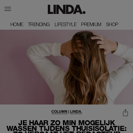
HOME
HOME
TRENDING
TRENDING
LIFESTYLE
LIFESTYLE
PREMIUM
PREMIUM
SHOP
SHOP
COLUMN
|
LINDA.
JE HAAR ZO MIN MOGELIJK
WASSEN TIJDENS THUISISOLATIE: