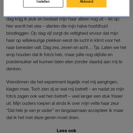
Instellen
Akkoord
Tijdens videocalls is er weinig van te zien, maar op dag drie
heb ik al moeite om de shampoofles te negeren. De vierde
dag krijg ik jeuk en bestaat mijn haar alleen nog uit – let op:
hier wordt het vies – slierten die mijn halve hoofdhuid
blootleggen. Op dag vijf zorgt de vettigheid ervoor dat mijn
haar op willekeurige plekken eerst de lucht in klimt voor het
naar beneden valt. Dag zes, zeven en acht… Tja. Laten we het
erop houden dat ik foto’s heb, maar jullie nog olijfolie en
poedersuiker wil kunnen laten eten zonder daarbij aan mij te
denken.
Vriendinnen die het experiment tegelijk met mij aangingen,
klagen mee. Toch zien zij er wat mij betreft – en nadat ze mijn
foto’s zagen ook wat hen betreft – veel langer een stuk frisser
uit. Mijn ouders roepen al sinds ik over mijn vette haar zeur
“Dat heb je van je vader” en langzaamaan accepteer ik maar
dat ik het met deze genen moet doen.
Lees ook