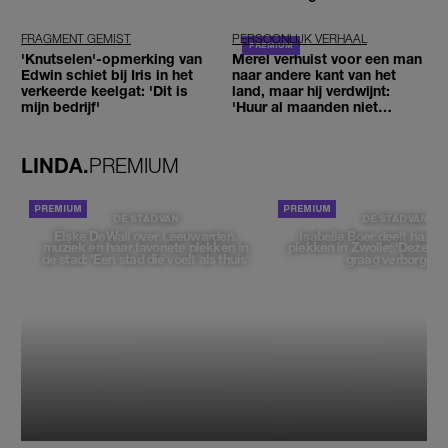
reizigers'
FRAGMENT GEMIST
PERSOONLIJK VERHAAL
'Knutselen'-opmerking van
Merel verhuist voor een man
Edwin schiet bij Iris in het
naar andere kant van het
verkeerde keelgat: 'Dit is
land, maar hij verdwijnt:
mijn bedrijf'
'Huur al maanden niet
betaald'
LINDA.
PREMIUM
DE STAD VAN
DE STAD VAN
Elske DeWall over Leeuwarden,
Isabelle Boer deelt haar f
muziek en haar favoriete plekken in
plekken in Zwolle: 'Deze pl
de stad: 'Een stad die voelt als thuis'
graag verborgen'