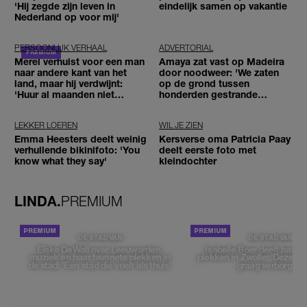
'Hij zegde zijn leven in
eindelijk samen op vakantie
Nederland op voor mij'
PERSOONLIJK VERHAAL
ADVERTORIAL
Merel verhuist voor een man
Amaya zat vast op Madeira
naar andere kant van het
door noodweer: 'We zaten
land, maar hij verdwijnt:
op de grond tussen
'Huur al maanden niet
honderden gestrande
betaald'
reizigers'
LEKKER LOEREN
WIL JE ZIEN
Emma Heesters deelt weinig
Kersverse oma Patricia Paay
verhullende bikinifoto: 'You
deelt eerste foto met
know what they say'
kleindochter
LINDA.
PREMIUM
DE STAD VAN
DE STAD VAN
Elske DeWall over Leeuwarden,
Isabelle Boer deelt haar f
muziek en haar favoriete plekken in
plekken in Zwolle: 'Deze pl
de stad: 'Een stad die voelt als thuis'
graag verborgen'