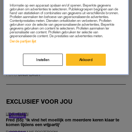
Informatie op een apparaat opslaan en/of openen. Beperkte gegevens
In 2004 werd het bij wet verboden om helemaal anoniem zaad
gebruiken om advertenties te selecteren. Publieksgroepen begrijpen aan de
te doneren. Toen veranderde de donor in kwestie van mening.
hand van statistieken of combinaties van gegevens uit verschillende bronnen.
Profielen aanmaken ten behoeve van gepersonaliseerde advertenties.
Hij stemt nu niet in met de bekendmaking van zijn identiteit.
Contentprestaties meten. Diensten ontwikkelen en verbeteren. Profielen
gebruiken voor de selectie van gepersonaliseerde advertenties. Beperkte
gegevens gebruiken om content te selecteren. Profielen aanmaken ter
personalisatie van content. Profielen gebruiken ter selectie van
Lees ook
gepersonaliseerde content. De prestaties van advertenties meten.
Miriam maakte docuserie over ‘spermadokter’ Karbaat: ‘Ik
Derde partijen lijst
had slapeloze nachten’
GOED ARTIKEL? DELEN MAAR.
Instellen
Akkoord
FOTO
UNSPLASH
EXCLUSIEF VOOR JOU
LIEVE HELEEN
Fred (55): 'Ik vind het moeilijk om meerdere keren klaar te
komen tijdens een vrijpartij'