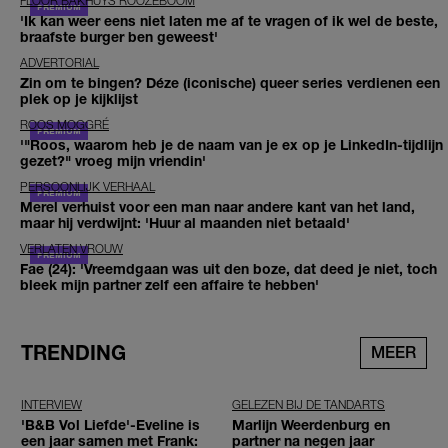
FLOOR BAKHUYS ROOZEBOOM
'Ik kan weer eens niet laten me af te vragen of ik wel de beste,
braafste burger ben geweest'
ADVERTORIAL
Zin om te bingen? Déze (iconische) queer series verdienen een
plek op je kijklijst
ROOS MOGGRÉ
'"Roos, waarom heb je de naam van je ex op je LinkedIn-tijdlijn
gezet?" vroeg mijn vriendin'
PERSOONLIJK VERHAAL
Merel verhuist voor een man naar andere kant van het land,
maar hij verdwijnt: 'Huur al maanden niet betaald'
VERLATEN VROUW
Fae (24): 'Vreemdgaan was uit den boze, dat deed je niet, toch
bleek mijn partner zelf een affaire te hebben'
TRENDING
MEER
INTERVIEW
GELEZEN BIJ DE TANDARTS
'B&B Vol Liefde'-Eveline is
Marlijn Weerdenburg en
een jaar samen met Frank:
partner na negen jaar