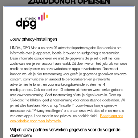
ZAADDONOR OPEISEN
05-03-2021
|
ELIANE LAMPER
Maandagochtend beoordeelt de rechtbank Den Haag of
vijf kinderen van een zaaddonor de identiteit van hun
vader mogen opeisen.
Jouw privacy-instellingen
LINDA., DPG Media en onze
92
advertentiepartners gebruiken cookies om
De vraag is of de kliniek Medisch Centrum Kinderwens uit
informatie over je apparaat, locatie, browser en surfgedrag te verzamelen.
Leiderdorp en Stichting Donorgegevens Kunstmatige
Deze informatie combineren we met de gegevens die je zelf deelt met ons,
zoals wanneer je een account aanmaakt. Dit doen we om het gebruik van onze
Bevruchting de gegevens van de bewuste zaaddonor moeten
media te analyseren en onze websites en apps te verbeteren. Daarnaast
verstrekken.
kunnen we, als je hier toestemming voor geeft, je gegevens gebruiken om onze
content, communicatie en aanbod te personaliseren en je relevante
advertenties te tonen, en voor marketingdoeleinden delen met 4
mediapartners. Ook content van 13 externe platformen wordt enkel getoond
ZAADDONOR
met jouw toestemming. Geef toestemming of stel je eigen keuze in. Door op
"Akkoord" te klikken, geef je toestemming voor onderstaande doeleinden. Wil
De vijf donorkinderen zijn tussen 1999 en 2001 verwekt met
je niet alles toestaan, klik dan op “Instellen”. Jouw keuze kun je opnieuw
zaad van donornummer 605. Hij is een zogenoemde B-donor.
aanpassen via “Privacy-instellingen” onderaan onze websites of in de menu’s
Dat is iemand die anoniem blijft, maar wel akkoord gaat met
van onze apps. Lees meer in ons privacy- en cookiebeleid.
Raadpleeg ons
cookiebeleid voor meer informatie.
het delen van zijn persoonsgegevens, als donorkinderen willen
Wij en onze partners verwerken gegevens voor de volgende
weten wie hij is.
doeleinden: