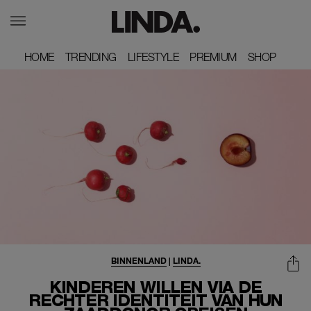
HOME
HOME
TRENDING
TRENDING
LIFESTYLE
LIFESTYLE
PREMIUM
PREMIUM
SHOP
SHOP
BINNENLAND
|
LINDA.
KINDEREN WILLEN VIA DE
RECHTER IDENTITEIT VAN HUN