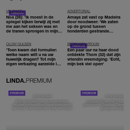
VRIJPARTIJ
ADVERTORIAL
Noa (26): 'Ik moest in de
Amaya zat vast op Madeira
spiegel kijken terwijl zij met
door noodweer: 'We zaten
me aan het seksen was en
op de grond tussen
de tranen sprongen in mijn
honderden gestrande
ogen'
reizigers'
OLCAY GULSEN
BEDROGEN VROUW
'Toen kwam dat formulier:
Een paar uur na haar dood
welke naam wilt u na uw
ontdekte Thom (32) dat zijn
huwelijk dragen? Tot mijn
vriendin vreemdging: 'Echt,
eigen verbazing aarzelde ik
mijn bek viel open'
geen moment'
LINDA.
PREMIUM
DE STAD VAN
DE STAD VAN
Elske DeWall over Leeuwarden,
Isabelle Boer deelt haar f
muziek en haar favoriete plekken in
plekken in Zwolle: 'Deze pl
de stad: 'Een stad die voelt als thuis'
graag verborgen'