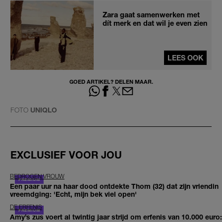
Zara gaat samenwerken met
dít merk en dat wil je even zien
LEES OOK
GOED ARTIKEL? DELEN MAAR.
FOTO
UNIQLO
EXCLUSIEF VOOR JOU
BEDROGEN VROUW
Een paar uur na haar dood ontdekte Thom (32) dat zijn vriendin
vreemdging: 'Echt, mijn bek viel open'
DE ERFENIS
Amy’s zus voert al twintig jaar strijd om erfenis van 10.000 euro: