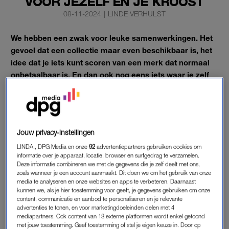
VOOR JEZELF ÉN JE KROOST
08-11-2024
|
LINDE VERHULST
We hebben een zwak voor leuke samenwerkingen. Het
gevoel dat een collectie maar even beschikbaar is, het
idee dat je iets kunt scoren van een merk dat normaal
onbetaalbaar is. En dan ook nog eens iets waar je zelf
én de kinderen blij van worden.
De nieuwe samenwerking waar we het dit keer over hebben?
De Japanse modeketen
Uniqlo
slaat opnieuw de handen
ineen met het Londense accessoiremerk Anya Hindmarch.
Jouw privacy-instellingen
LINDA., DPG Media en onze
92
advertentiepartners gebruiken cookies om
informatie over je apparaat, locatie, browser en surfgedrag te verzamelen.
GROOT SUCCES
Deze informatie combineren we met de gegevens die je zelf deelt met ons,
zoals wanneer je een account aanmaakt. Dit doen we om het gebruik van onze
Na het succes van hun eerste samenwerking – die in no-time
media te analyseren en onze websites en apps te verbeteren. Daarnaast
kunnen we, als je hier toestemming voor geeft, je gegevens gebruiken om onze
was uitverkocht – zijn Uniqlo en Anya Hindmarch terug met
content, communicatie en aanbod te personaliseren en je relevante
een gloednieuwe collectie, verkrijgbaar vanaf 21 november in
advertenties te tonen, en voor marketingdoeleinden delen met 4
de winkels en online. Geen zorgen als je niet in Amsterdam,
mediapartners. Ook content van 13 externe platformen wordt enkel getoond
met jouw toestemming. Geef toestemming of stel je eigen keuze in. Door op
Den Haag of Rotterdam woont; je shopt de hele collectie