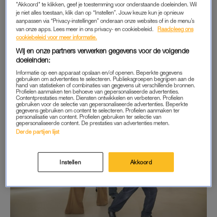
"Akkoord" te klikken, geef je toestemming voor onderstaande doeleinden. Wil
gewoon via de website.
je niet alles toestaan, klik dan op “Instellen”. Jouw keuze kun je opnieuw
aanpassen via “Privacy-instellingen” onderaan onze websites of in de menu’s
van onze apps. Lees meer in ons privacy- en cookiebeleid.
Raadpleeg ons
De lijn zit boordevol must-haves voor de winter: truien van
cookiebeleid voor meer informatie.
merino- en kasjmierwol, gezellige winteraccessoires en – voor
Wij en onze partners verwerken gegevens voor de volgende
het eerst – stijlvolle jassen. En ja, er is gedacht aan zowel
doeleinden:
volwassenen als kids.
Informatie op een apparaat opslaan en/of openen. Beperkte gegevens
gebruiken om advertenties te selecteren. Publieksgroepen begrijpen aan de
hand van statistieken of combinaties van gegevens uit verschillende bronnen.
Profielen aanmaken ten behoeve van gepersonaliseerde advertenties.
Contentprestaties meten. Diensten ontwikkelen en verbeteren. Profielen
gebruiken voor de selectie van gepersonaliseerde advertenties. Beperkte
gegevens gebruiken om content te selecteren. Profielen aanmaken ter
personalisatie van content. Profielen gebruiken ter selectie van
gepersonaliseerde content. De prestaties van advertenties meten.
Derde partijen lijst
Instellen
Akkoord