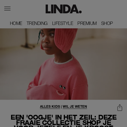
HOME
HOME
TRENDING
TRENDING
LIFESTYLE
LIFESTYLE
PREMIUM
PREMIUM
SHOP
SHOP
ALLES KIDS
|
WIL JE WETEN
EEN 'OOGJE' IN HET ZEIL: DEZE
FRAAIE COLLECTIE SHOP JE