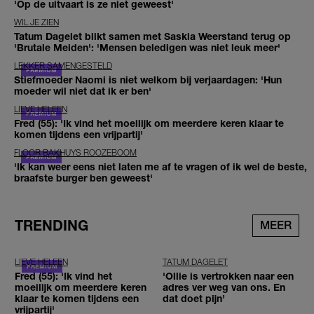
'Op de uitvaart is ze niet geweest'
WIL JE ZIEN
Tatum Dagelet blikt samen met Saskia Weerstand terug op
'Brutale Meiden': 'Mensen beledigen was niet leuk meer'
LEKKER SAMENGESTELD
Stiefmoeder Naomi is niet welkom bij verjaardagen: 'Hun
moeder wil niet dat ik er ben'
LIEVE HELEEN
Fred (55): 'Ik vind het moeilijk om meerdere keren klaar te
komen tijdens een vrijpartij'
FLOOR BAKHUYS ROOZEBOOM
'Ik kan weer eens niet laten me af te vragen of ik wel de beste,
braafste burger ben geweest'
TRENDING
MEER
LIEVE HELEEN
TATUM DAGELET
Fred (55): 'Ik vind het
'Ollie is vertrokken naar een
moeilijk om meerdere keren
adres ver weg van ons. En
klaar te komen tijdens een
dat doet pijn’
vrijpartij'