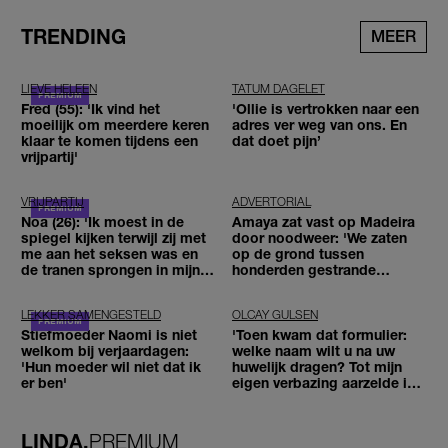
TRENDING
MEER
LIEVE HELEEN
TATUM DAGELET
Fred (55): 'Ik vind het
'Ollie is vertrokken naar een
moeilijk om meerdere keren
adres ver weg van ons. En
klaar te komen tijdens een
dat doet pijn’
vrijpartij'
VRIJPARTIJ
ADVERTORIAL
Noa (26): 'Ik moest in de
Amaya zat vast op Madeira
spiegel kijken terwijl zij met
door noodweer: 'We zaten
me aan het seksen was en
op de grond tussen
de tranen sprongen in mijn
honderden gestrande
ogen'
reizigers'
LEKKER SAMENGESTELD
OLCAY GULSEN
Stiefmoeder Naomi is niet
'Toen kwam dat formulier:
welkom bij verjaardagen:
welke naam wilt u na uw
'Hun moeder wil niet dat ik
huwelijk dragen? Tot mijn
er ben'
eigen verbazing aarzelde ik
geen moment'
LINDA.
PREMIUM