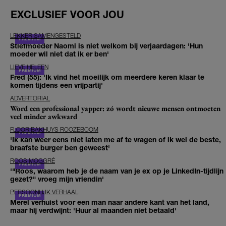
EXCLUSIEF VOOR JOU
LEKKER SAMENGESTELD
Stiefmoeder Naomi is niet welkom bij verjaardagen: 'Hun
moeder wil niet dat ik er ben'
LIEVE HELEEN
Fred (55): 'Ik vind het moeilijk om meerdere keren klaar te
komen tijdens een vrijpartij'
ADVERTORIAL
Word een professional yapper: zó wordt nieuwe mensen ontmoeten
veel minder awkward
FLOOR BAKHUYS ROOZEBOOM
'Ik kan weer eens niet laten me af te vragen of ik wel de beste,
braafste burger ben geweest'
ROOS MOGGRÉ
'"Roos, waarom heb je de naam van je ex op je LinkedIn-tijdlijn
gezet?" vroeg mijn vriendin'
PERSOONLIJK VERHAAL
Merel verhuist voor een man naar andere kant van het land,
maar hij verdwijnt: 'Huur al maanden niet betaald'