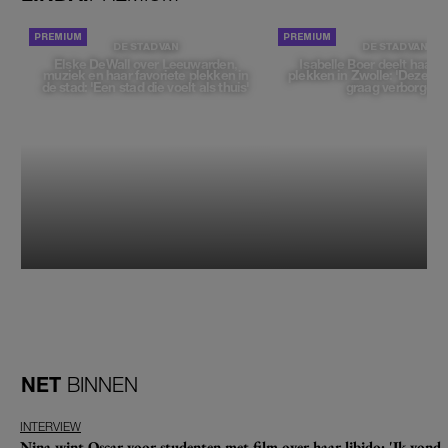
DE STAD VAN
DE STAD VAN
Elske DeWall over Leeuwarden,
Isabelle Boer deelt haar f
muziek en haar favoriete plekken in
plekken in Zwolle: 'Deze pl
de stad: 'Een stad die voelt als thuis'
graag verborgen'
NET
BINNEN
INTERVIEW
Nina wint Oscar voor studenten met film over haar libido: 'Ik vond