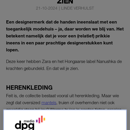
ZIEN
21-10-2024
|
LINDE VERHULST
Een designermerk dat de handen ineenslaat met een
toegankelijk modehuis – ja, daar worden we blij van. Het
betekent namelijk dat je voor een (relatief) prikkie
ineens in een paar prachtige designerstukken kunt
lopen.
Deze keer hebben Zara en het Hongaarse label Nanushka de
krachten gebundeld. En dat wil je zien.
HERENKLEDING
Feit is, de collectie bestaat vooral uit herenkleding. Maar wie
zegt dat oversized
mantels
, truien of overhemden niet ook
geweldig staan bij jou? Warme truien in aardse tinten, precies
wat deze tijd van het jaar vraagt. Dus geen zorgen: er is
genoeg moois, ook voor jou.