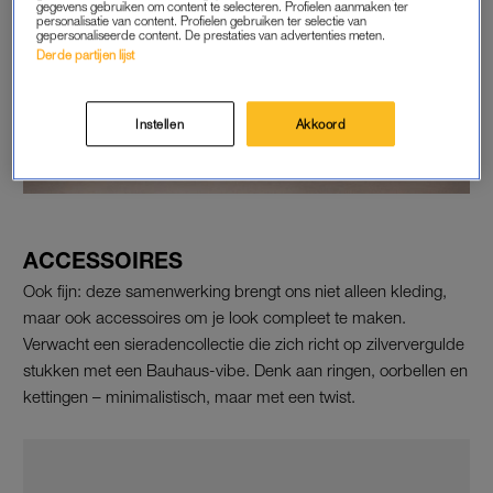
gegevens gebruiken om content te selecteren. Profielen aanmaken ter
personalisatie van content. Profielen gebruiken ter selectie van
gepersonaliseerde content. De prestaties van advertenties meten.
Derde partijen lijst
Instellen
Akkoord
ACCESSOIRES
Ook fijn: deze samenwerking brengt ons niet alleen kleding,
maar ook accessoires om je look compleet te maken.
Verwacht een sieradencollectie die zich richt op zilververgulde
stukken met een Bauhaus-vibe. Denk aan ringen, oorbellen en
kettingen – minimalistisch, maar met een twist.