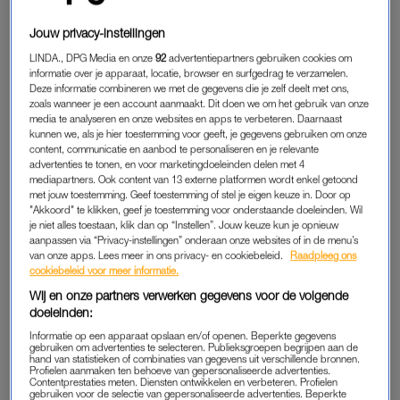
Jouw privacy-instellingen
LINDA., DPG Media en onze
92
advertentiepartners gebruiken cookies om
informatie over je apparaat, locatie, browser en surfgedrag te verzamelen.
Deze informatie combineren we met de gegevens die je zelf deelt met ons,
zoals wanneer je een account aanmaakt. Dit doen we om het gebruik van onze
media te analyseren en onze websites en apps te verbeteren. Daarnaast
kunnen we, als je hier toestemming voor geeft, je gegevens gebruiken om onze
content, communicatie en aanbod te personaliseren en je relevante
advertenties te tonen, en voor marketingdoeleinden delen met 4
mediapartners. Ook content van 13 externe platformen wordt enkel getoond
met jouw toestemming. Geef toestemming of stel je eigen keuze in. Door op
"Akkoord" te klikken, geef je toestemming voor onderstaande doeleinden. Wil
je niet alles toestaan, klik dan op “Instellen”. Jouw keuze kun je opnieuw
aanpassen via “Privacy-instellingen” onderaan onze websites of in de menu’s
van onze apps. Lees meer in ons privacy- en cookiebeleid.
Raadpleeg ons
cookiebeleid voor meer informatie.
Wij en onze partners verwerken gegevens voor de volgende
doeleinden:
Informatie op een apparaat opslaan en/of openen. Beperkte gegevens
gebruiken om advertenties te selecteren. Publieksgroepen begrijpen aan de
hand van statistieken of combinaties van gegevens uit verschillende bronnen.
Profielen aanmaken ten behoeve van gepersonaliseerde advertenties.
Contentprestaties meten. Diensten ontwikkelen en verbeteren. Profielen
gebruiken voor de selectie van gepersonaliseerde advertenties. Beperkte