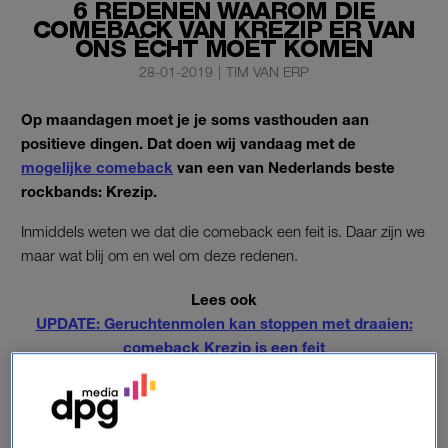
6 REDENEN WAAROM DIE
COMEBACK VAN KREZIP ER VAN
ONS ÉCHT MOET KOMEN
28-01-2019
|
TIM VAN ERP
Op maandagen moet je je soms vasthouden aan
positieve dingen. Dat doen wij vandaag met de
mogelijke comeback
van een van Nederlands beste
rockbands: Krezip.
Inmiddels weten we dat die comeback een feit is. Daar zijn we
maar wat blij om en wel om deze redenen.
Lees ook
UPDATE: Geruchtenmolen kan stoppen met draaien:
comeback Krezip is een feit
1. Krezip is een kei in ballads.
Als Marco Borsato de koning van de Nederlandse ballad is, en
Trijntje Oosterhuis de koningin, dan is Krezip tenminste het