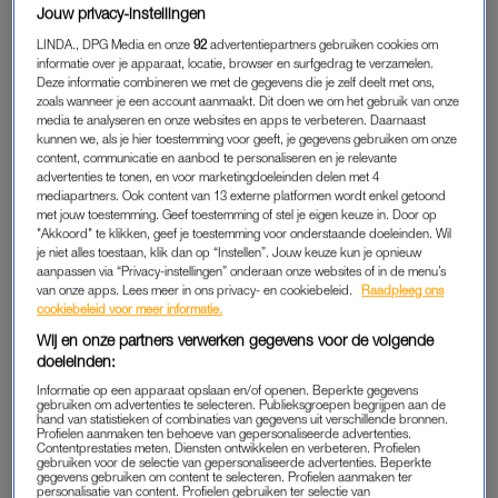
Jouw privacy-instellingen
prinselijk koor. Met
I Would Stay
(2000) lieten ze dat al zien,
maar later kwam de Tilburgse groep met het zo mogelijk nog
LINDA., DPG Media en onze
92
advertentiepartners gebruiken cookies om
informatie over je apparaat, locatie, browser en surfgedrag te verzamelen.
mooiere
All My Life
(2007). En laten we die prachtige
Deze informatie combineren we met de gegevens die je zelf deelt met ons,
afscheidssingle,
Sweet Goodbyes
, niet vergeten.
zoals wanneer je een account aanmaakt. Dit doen we om het gebruik van onze
media te analyseren en onze websites en apps te verbeteren. Daarnaast
kunnen we, als je hier toestemming voor geeft, je gegevens gebruiken om onze
Pas de privacy manager instellingen aan om dit
content, communicatie en aanbod te personaliseren en je relevante
YouTube item te kunnen bekijken.
advertenties te tonen, en voor marketingdoeleinden delen met 4
mediapartners. Ook content van 13 externe platformen wordt enkel getoond
met jouw toestemming. Geef toestemming of stel je eigen keuze in. Door op
"Akkoord" te klikken, geef je toestemming voor onderstaande doeleinden. Wil
je niet alles toestaan, klik dan op “Instellen”. Jouw keuze kun je opnieuw
2. Ze maakten de Beste Nederlandse Single Allertijden.
aanpassen via “Privacy-instellingen” onderaan onze websites of in de menu’s
van onze apps. Lees meer in ons privacy- en cookiebeleid.
Raadpleeg ons
Dat vonden ze bij 3FM althans: op de 3FM Awards in 2008
cookiebeleid voor meer informatie.
won Krezip deze prijs voor hun eerste hit
I Would Stay
.
Wij en onze partners verwerken gegevens voor de volgende
doeleinden:
Informatie op een apparaat opslaan en/of openen. Beperkte gegevens
Pas de privacy manager instellingen aan om dit
gebruiken om advertenties te selecteren. Publieksgroepen begrijpen aan de
hand van statistieken of combinaties van gegevens uit verschillende bronnen.
YouTube item te kunnen bekijken.
Profielen aanmaken ten behoeve van gepersonaliseerde advertenties.
Contentprestaties meten. Diensten ontwikkelen en verbeteren. Profielen
gebruiken voor de selectie van gepersonaliseerde advertenties. Beperkte
gegevens gebruiken om content te selecteren. Profielen aanmaken ter
personalisatie van content. Profielen gebruiken ter selectie van