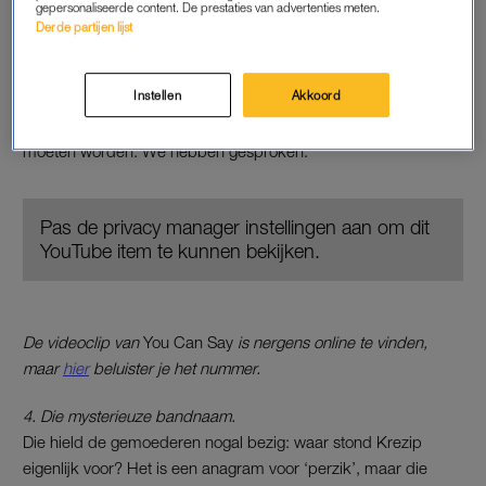
gepersonaliseerde content. De prestaties van advertenties meten.
3. En ook up-tempo wisten ze van wanten.
Derde partijen lijst
Het werden niet allemaal even grote hits, maar wat heeft
Krezip een hoop catchy nummertjes op zijn naam staan.
Plug
Instellen
Akkoord
It In & Turn Me On
,
Don’t Crush Me
,
Out Of My Bed
,
All Unsaid
en natuurlijk
You Can Say
, dat gewoon een nummer 1-hit had
moeten worden. We hebben gesproken.
Pas de privacy manager instellingen aan om dit
YouTube item te kunnen bekijken.
De videoclip van
You Can Say
is nergens online te vinden,
maar
hier
beluister je het nummer.
4. Die mysterieuze bandnaam.
Die hield de gemoederen nogal bezig: waar stond Krezip
eigenlijk voor? Het is een anagram voor ‘perzik’, maar die