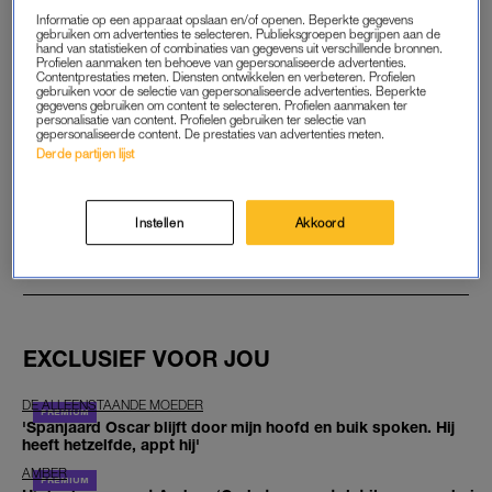
Informatie op een apparaat opslaan en/of openen. Beperkte gegevens
gebruiken om advertenties te selecteren. Publieksgroepen begrijpen aan de
hand van statistieken of combinaties van gegevens uit verschillende bronnen.
START GRATIS MAAND
Profielen aanmaken ten behoeve van gepersonaliseerde advertenties.
Contentprestaties meten. Diensten ontwikkelen en verbeteren. Profielen
gebruiken voor de selectie van gepersonaliseerde advertenties. Beperkte
Daarna €5,95 per maand
gegevens gebruiken om content te selecteren. Profielen aanmaken ter
personalisatie van content. Profielen gebruiken ter selectie van
gepersonaliseerde content. De prestaties van advertenties meten.
Al abonnee? Log in
Derde partijen lijst
Instellen
Akkoord
GOED ARTIKEL? DELEN MAAR.
EXCLUSIEF VOOR JOU
DE ALLEENSTAANDE MOEDER
'Spanjaard Oscar blijft door mijn hoofd en buik spoken. Hij
heeft hetzelfde, appt hij'
AMBER