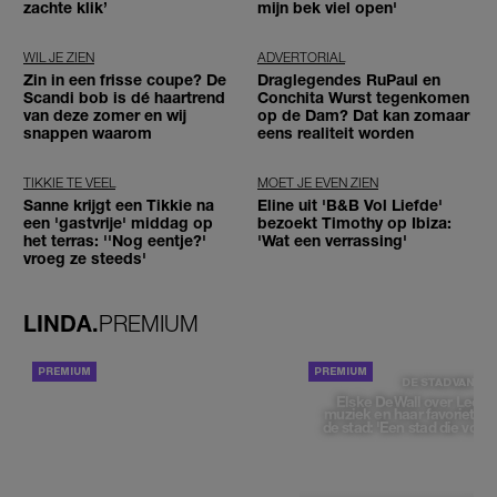
zachte klik’
mijn bek viel open'
WIL JE ZIEN
ADVERTORIAL
Zin in een frisse coupe? De
Draglegendes RuPaul en
Scandi bob is dé haartrend
Conchita Wurst tegenkomen
van deze zomer en wij
op de Dam? Dat kan zomaar
snappen waarom
eens realiteit worden
TIKKIE TE VEEL
MOET JE EVEN ZIEN
Sanne krijgt een Tikkie na
Eline uit 'B&B Vol Liefde'
een 'gastvrije' middag op
bezoekt Timothy op Ibiza:
het terras: ''Nog eentje?'
'Wat een verrassing'
vroeg ze steeds'
LINDA.
PREMIUM
ACHTERGROND
DE STAD VAN
Elske DeWall over Leeu
muziek en haar favoriete p
de stad: 'Een stad die voelt 