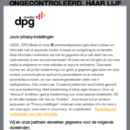
ONGECONTROLEERD. HAAR LIJF
SCHOKTE'
07-08-2026
|
LINDA.
PREMIUM
Jouw privacy-instellingen
LEES VERDER MET
LINDA., DPG Media en onze
92
advertentiepartners gebruiken cookies om
informatie over je apparaat, locatie, browser en surfgedrag te verzamelen.
Deze informatie combineren we met de gegevens die je zelf deelt met ons,
PREMIUM
zoals wanneer je een account aanmaakt. Dit doen we om het gebruik van onze
media te analyseren en onze websites en apps te verbeteren. Daarnaast
kunnen we, als je hier toestemming voor geeft, je gegevens gebruiken om onze
content, communicatie en aanbod te personaliseren en je relevante
Krijg onbeperkt toegang tot alle
advertenties te tonen, en voor marketingdoeleinden delen met 4
artikelen
mediapartners. Ook content van 13 externe platformen wordt enkel getoond
met jouw toestemming. Geef toestemming of stel je eigen keuze in. Door op
Lees LINDA.magazine online
"Akkoord" te klikken, geef je toestemming voor onderstaande doeleinden. Wil
je niet alles toestaan, klik dan op “Instellen”. Jouw keuze kun je opnieuw
aanpassen via “Privacy-instellingen” onderaan onze websites of in de menu’s
Geniet van te gekke winacties en
van onze apps. Lees meer in ons privacy- en cookiebeleid.
Raadpleeg ons
lekkere puzzels
cookiebeleid voor meer informatie.
Wij en onze partners verwerken gegevens voor de volgende
Maandelijks opzegbaar
doeleinden: