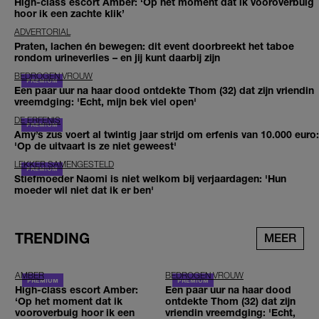
High-class escort Amber: ‘Op het moment dat ik vooroverbuig
hoor ik een zachte klik’
ADVERTORIAL
Praten, lachen én bewegen: dit event doorbreekt het taboe
rondom urineverlies – en jij kunt daarbij zijn
BEDROGEN VROUW
Een paar uur na haar dood ontdekte Thom (32) dat zijn vriendin
vreemdging: 'Echt, mijn bek viel open'
DE ERFENIS
Amy’s zus voert al twintig jaar strijd om erfenis van 10.000 euro:
'Op de uitvaart is ze niet geweest'
LEKKER SAMENGESTELD
Stiefmoeder Naomi is niet welkom bij verjaardagen: 'Hun
moeder wil niet dat ik er ben'
TRENDING
MEER
AMBER
BEDROGEN VROUW
High-class escort Amber:
Een paar uur na haar dood
‘Op het moment dat ik
ontdekte Thom (32) dat zijn
vooroverbuig hoor ik een
vriendin vreemdging: 'Echt,