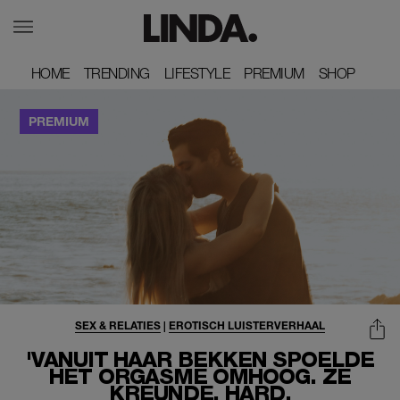
HOME
HOME
TRENDING
TRENDING
LIFESTYLE
LIFESTYLE
PREMIUM
PREMIUM
SHOP
SHOP
SEX & RELATIES
|
EROTISCH LUISTERVERHAAL
'VANUIT HAAR BEKKEN SPOELDE
HET ORGASME OMHOOG. ZE
KREUNDE, HARD,