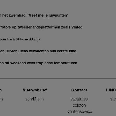
n het zwembad: 'Geef me je jurypunten'
AI-foto's op tweedehandsplatformen zoals Vinted
eens hartstikke makkelijk
 Olivier Lucas verwachten hun eerste kind
gen dit weekend weer tropische temperaturen
n
Nieuwsbrief
Contact
LIND
en
schrijf je in
vacatures
st
colofon
klantenservice