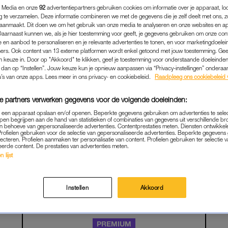
 Media en onze
92
advertentiepartners gebruiken cookies om informatie over je apparaat, lo
g te verzamelen. Deze informatie combineren we met de gegevens die je zelf deelt met ons, z
aanmaakt. Dit doen we om het gebruik van onze media te analyseren en onze websites en a
Daarnaast kunnen we, als je hier toestemming voor geeft, je gegevens gebruiken om onze con
 en aanbod te personaliseren en je relevante advertenties te tonen, en voor marketingdoele
ers. Ook content van 13 externe platformen wordt enkel getoond met jouw toestemming. Ge
gen keuze in. Door op "Akkoord" te klikken, geef je toestemming voor onderstaande doeleinden. 
k dan op “Instellen”. Jouw keuze kun je opnieuw aanpassen via “Privacy-instellingen” ondera
u’s van onze apps. Lees meer in ons privacy- en cookiebeleid.
Raadpleeg ons cookiebeleid 
e partners verwerken gegevens voor de volgende doeleinden:
p een apparaat opslaan en/of openen. Beperkte gegevens gebruiken om advertenties te sele
pen begrijpen aan de hand van statistieken of combinaties van gegevens uit verschillende br
SEX & RELATIES
|
BEDROGEN VROUW
 behoeve van gepersonaliseerde advertenties. Contentprestaties meten. Diensten ontwikkel
Profielen gebruiken voor de selectie van gepersonaliseerde advertenties. Beperkte gegeven
50) VERBRAK SAAIE, VASTE
lecteren. Profielen aanmaken ter personalisatie van content. Profielen gebruiken ter selectie 
eerde content. De prestaties van advertenties meten.
EN, DIE VERVOLGENS VR
 lijst
E FOTO'S LOGEN ER NIET 
09-05-2026
|
ELLEN HENSBERGEN
Instellen
Akkoord
PREMIUM