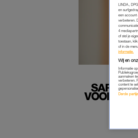
LINDA., DPG
en surfgedra
een account 
verbeteren. 
communicatie
4 mediapartn
of stel je ei
toestaan, kli
of in de men
informatie.
Wij en onz
Informatie o
Publieksgroe
aanmaken ten
verbeteren. 
SARAH (
content te se
gepersonalis
VOOR RUB
Derde partijen
'D