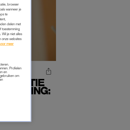
catie, browser
oals wanneer je
pps te
tent,
inden delen met
ef toestemming
Wil je niet alles
an onze websites
voor meer
cteren.
onnen. Profielen
en en
s gebruiken om
 RELATIE
van
EEMDGING:
OM'