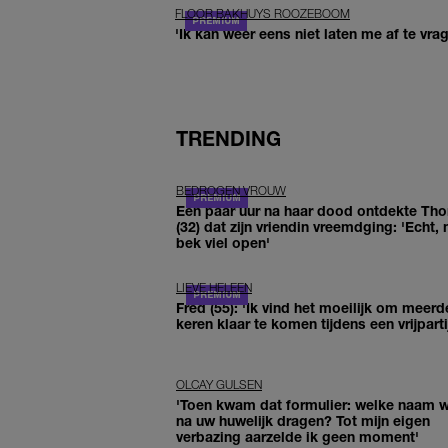
FLOOR BAKHUYS ROOZEBOOM
'Ik kan weer eens niet laten me af te vr
TRENDING
BEDROGEN VROUW
Een paar uur na haar dood ontdekte Th
(32) dat zijn vriendin vreemdging: 'Echt, 
bek viel open'
LIEVE HELEEN
Fred (55): 'Ik vind het moeilijk om meerd
keren klaar te komen tijdens een vrijparti
OLCAY GULSEN
'Toen kwam dat formulier: welke naam wi
na uw huwelijk dragen? Tot mijn eigen
verbazing aarzelde ik geen moment'