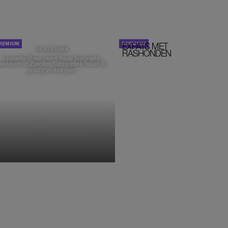
EXPATS MET
STOM!
DE STAD VAN
RASHONDEN
Isabelle Boer deelt haar favoriete
plekken in Zwolle: 'Deze plek houd ik
graag verborgen'
MONIQUE KLEMANN