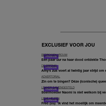
EXCLUSIEF VOOR JOU
BEDROGEN VROUW
Een paar uur na haar dood ontdekte Thom 
DE ERFENIS
Amy’s zus voert al twintig jaar strijd om 
ADVERTORIAL
Zin om te bingen? Déze (iconische) queer 
LEKKER SAMENGESTELD
Stiefmoeder Naomi is niet welkom bij ver
LIEVE HELEEN
Fred (55): 'Ik vind het moeilijk om meerde