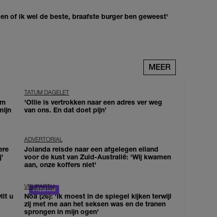
agen of ik wel de beste, braafste burger ben geweest'
MEER
TATUM DAGELET
om
'Ollie is vertrokken naar een adres ver weg
mijn
van ons. En dat doet pijn’
ADVERTORIAL
ere
Jolanda reisde naar een afgelegen eiland
j'
voor de kust van Zuid-Australië: 'Wij kwamen
aan, onze koffers niet'
VRIJPARTIJ
lt u
Noa (26): 'Ik moest in de spiegel kijken terwijl
zij met me aan het seksen was en de tranen
sprongen in mijn ogen'