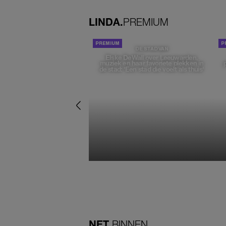
LINDA.
PREMIUM
DE STAD VAN
Elske DeWall over Leeuwarden,
muziek en haar favoriete plekken in
de stad: 'Een stad die voelt als thuis'
NET
BINNEN