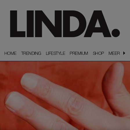
HOME
HOME
TRENDING
TRENDING
LIFESTYLE
LIFESTYLE
PREMIUM
PREMIUM
SHOP
SHOP
MEER
MEER