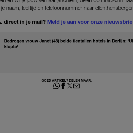
gen en wil je jouw verhaal (anoniem) delen op LINDA.nl? Mail
je naam, leeftijd en telefoonnummer naar ellen.hensbergen
 direct in je mail?
Meld je aan voor onze nieuwsbrie
Bedrogen vrouw Janet (48) belde tientallen hotels in Berlijn: 'U
klopte'
GOED ARTIKEL? DELEN MAAR.