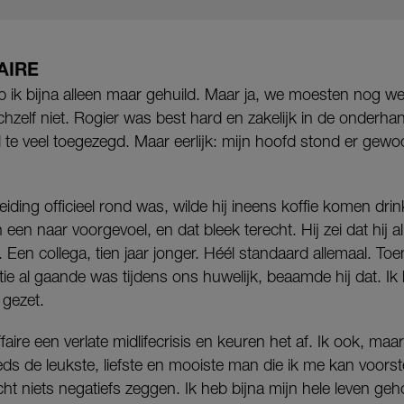
AIRE
eb ik bijna alleen maar gehuild. Maar ja, we moesten nog we
ichzelf niet. Rogier was best hard en zakelijk in de onderha
 te veel toegezegd. Maar eerlijk: mijn hoofd stond er gewoon
ding officieel rond was, wilde hij ineens koffie komen drin
 een naar voorgevoel, en dat bleek terecht. Hij zei dat hij
 Een collega, tien jaar jonger. Héél standaard allemaal. Toe
atie al gaande was tijdens ons huwelijk, beaamde hij dat. Ik
 gezet.
e een verlate midlifecrisis en keuren het af. Ik ook, maar a
eds de leukste, liefste en mooiste man die ik me kan voorst
ht niets negatiefs zeggen. Ik heb bijna mijn hele leven ge