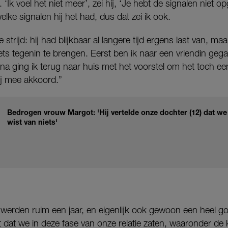
. ‘Ik voel het niet meer’, zei hij, ‘Je hebt de signalen niet o
lke signalen hij het had, dus dat zei ik ook.
e strijd: hij had blijkbaar al langere tijd ergens last van, m
ets tegenin te brengen. Eerst ben ik naar een vriendin gega
arna ging ik terug naar huis met het voorstel om het toch e
ij mee akkoord.”
Bedrogen vrouw Margot: 'Hij vertelde onze dochter (12) dat we 
wist van niets'
werden ruim een jaar, en eigenlijk ook gewoon een heel go
 dat we in deze fase van onze relatie zaten, waaronder de 