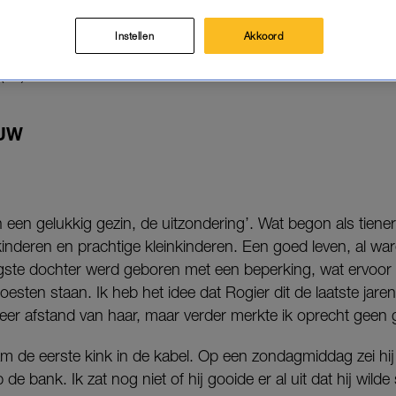
 einde beschoren.
Instellen
Akkoord
n Vrouw
spreken we vrouwen die door alle leugens het bed
(61) haar verhaal.
UW
ijn een gelukkig gezin, de uitzondering’. Wat begon als tienerl
 kinderen en prachtige kleinkinderen. Een goed leven, al war
gste dochter werd geboren met een beperking, wat ervoor
 moesten staan. Ik heb het idee dat Rogier dit de laatste jare
eer afstand van haar, maar verder merkte ik oprecht geen 
m de eerste kink in de kabel. Op een zondagmiddag zei hij
e bank. Ik zat nog niet of hij gooide er al uit dat hij wild