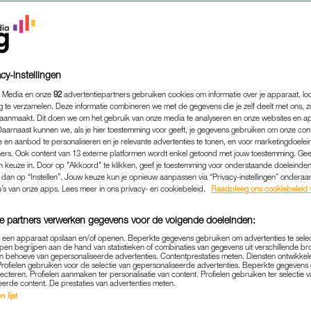
cy-instellingen
 Media en onze
92
advertentiepartners gebruiken cookies om informatie over je apparaat, lo
g te verzamelen. Deze informatie combineren we met de gegevens die je zelf deelt met ons, z
aanmaakt. Dit doen we om het gebruik van onze media te analyseren en onze websites en a
Daarnaast kunnen we, als je hier toestemming voor geeft, je gegevens gebruiken om onze con
 en aanbod te personaliseren en je relevante advertenties te tonen, en voor marketingdoele
ers. Ook content van 13 externe platformen wordt enkel getoond met jouw toestemming. Ge
gen keuze in. Door op "Akkoord" te klikken, geef je toestemming voor onderstaande doeleinden. 
k dan op “Instellen”. Jouw keuze kun je opnieuw aanpassen via “Privacy-instellingen” ondera
SEX & RELATIES
|
BEDROGEN VROUW
u’s van onze apps. Lees meer in ons privacy- en cookiebeleid.
Raadpleeg ons cookiebeleid 
61): 'DE AFFAIRE MET ZIJN
e partners verwerken gegevens voor de volgende doeleinden:
 WAS AL GAANDE TERWIJL
p een apparaat opslaan en/of openen. Beperkte gegevens gebruiken om advertenties te sele
HTEN WAREN VOOR ONS H
pen begrijpen aan de hand van statistieken of combinaties van gegevens uit verschillende br
 behoeve van gepersonaliseerde advertenties. Contentprestaties meten. Diensten ontwikkel
Profielen gebruiken voor de selectie van gepersonaliseerde advertenties. Beperkte gegeven
23-06-2026
|
ELLEN HENSBERGEN
lecteren. Profielen aanmaken ter personalisatie van content. Profielen gebruiken ter selectie 
eerde content. De prestaties van advertenties meten.
 lijst
jner dan een hevige verliefdheid of steady relatie, maa