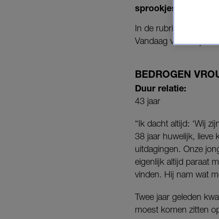
sprookjes een goed
In de rubriek
Bedroge
Vandaag vertelt Lydia* 
BEDROGEN VRO
Duur relatie:
43 jaar
“Ik dacht altijd: ‘Wij z
38 jaar huwelijk, lieve
uitdagingen. Onze jon
eigenlijk altijd paraat
vinden. Hij nam wat m
Twee jaar geleden kwa
moest komen zitten op d