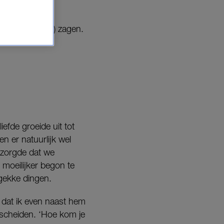
rog niet (meer) zagen.
iefde groeide uit tot
en er natuurlijk wel
 zorgde dat we
n moeilijker begon te
gekke dingen.
 dat ik even naast hem
e scheiden. ‘Hoe kom je