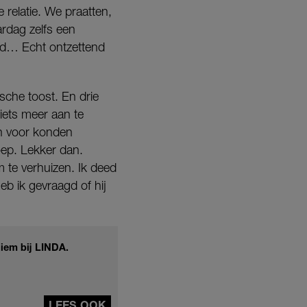
relatie. We praatten,
ardag zelfs een
eld… Echt ontzettend
sche toost. En drie
niets meer aan te
an voor konden
oep. Lekker dan.
 te verhuizen. Ik deed
b ik gevraagd of hij
niem bij LINDA.
LEES OOK