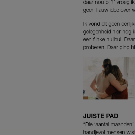
daar nou bij?’ vroeg ik
geen flauw idee over we
Ik vond dit geen eerlijk
gelegenheid hier nog i
een flinke huilbui. Da
proberen. Daar ging h
JUISTE PAD
“Die ‘aantal maanden’ 
handjevol mensen wist