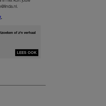
 in het kort jouw
@linda.nl.
f
.
itzoeken of z'n verhaal
LEES OOK