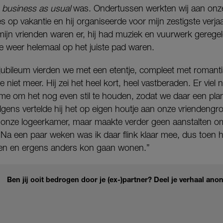
business as usual
was. Ondertussen werkten wij aan onze 
es op vakantie en hij organiseerde voor mijn zestigste verja
 mijn vrienden waren er, hij had muziek en vuurwerk gereg
 we weer helemaal op het juiste pad waren.
jubileum vierden we met een etentje, compleet met romanti
e niet meer. Hij zei het heel kort, heel vastberaden. Er viel 
 me om het nog even stil te houden, zodat we daar een pl
gens vertelde hij het op eigen houtje aan onze vriendengr
 onze logeerkamer, maar maakte verder geen aanstalten om
Na een paar weken was ik daar flink klaar mee, dus toen he
kken en ergens anders kon gaan wonen.”
Ben jij ooit bedrogen door je (ex-)partner? Deel je verhaal ano