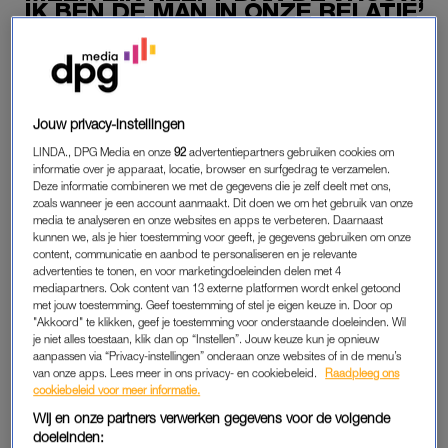
IK BEN DE MAN IN ONZE RELATIE’
20-06-2025
|
CORINE KOOLE
PREMIUM
Jouw privacy-instellingen
LEES VERDER MET
LINDA., DPG Media en onze
92
advertentiepartners gebruiken cookies om
informatie over je apparaat, locatie, browser en surfgedrag te verzamelen.
PREMIUM
Deze informatie combineren we met de gegevens die je zelf deelt met ons,
zoals wanneer je een account aanmaakt. Dit doen we om het gebruik van onze
media te analyseren en onze websites en apps te verbeteren. Daarnaast
kunnen we, als je hier toestemming voor geeft, je gegevens gebruiken om onze
Krijg onbeperkt toegang tot alle
content, communicatie en aanbod te personaliseren en je relevante
artikelen
advertenties te tonen, en voor marketingdoeleinden delen met 4
mediapartners. Ook content van 13 externe platformen wordt enkel getoond
Lees LINDA.magazine online
met jouw toestemming. Geef toestemming of stel je eigen keuze in. Door op
"Akkoord" te klikken, geef je toestemming voor onderstaande doeleinden. Wil
je niet alles toestaan, klik dan op “Instellen”. Jouw keuze kun je opnieuw
Geniet van te gekke winacties en
aanpassen via “Privacy-instellingen” onderaan onze websites of in de menu’s
lekkere puzzels
van onze apps. Lees meer in ons privacy- en cookiebeleid.
Raadpleeg ons
cookiebeleid voor meer informatie.
Maandelijks opzegbaar
Wij en onze partners verwerken gegevens voor de volgende
doeleinden: