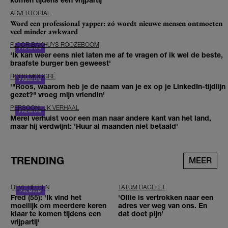
ADVERTORIAL
Word een professional yapper: zó wordt nieuwe mensen ontmoeten
veel minder awkward
FLOOR BAKHUYS ROOZEBOOM
'Ik kan weer eens niet laten me af te vragen of ik wel de beste,
braafste burger ben geweest'
ROOS MOGGRÉ
'"Roos, waarom heb je de naam van je ex op je LinkedIn-tijdlijn
gezet?" vroeg mijn vriendin'
PERSOONLIJK VERHAAL
Merel verhuist voor een man naar andere kant van het land,
maar hij verdwijnt: 'Huur al maanden niet betaald'
TRENDING
MEER
LIEVE HELEEN
TATUM DAGELET
Fred (55): 'Ik vind het
'Ollie is vertrokken naar een
moeilijk om meerdere keren
adres ver weg van ons. En
klaar te komen tijdens een
dat doet pijn’
vrijpartij'