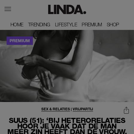
HOME
HOME
TRENDING
TRENDING
LIFESTYLE
LIFESTYLE
PREMIUM
PREMIUM
SHOP
SHOP
SEX & RELATIES
|
VRIJPARTIJ
SUUS (51): ‘BIJ HETERORELATIES
HOOR JE VAAK DAT DE MAN
MEER ZIN HEEFT DAN DE VROUW,