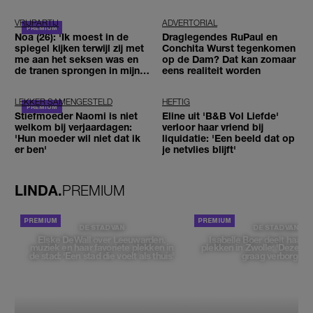
VRIJPARTIJ
ADVERTORIAL
Noa (26): 'Ik moest in de
Draglegendes RuPaul en
spiegel kijken terwijl zij met
Conchita Wurst tegenkomen
me aan het seksen was en
op de Dam? Dat kan zomaar
de tranen sprongen in mijn
eens realiteit worden
ogen'
LEKKER SAMENGESTELD
HEFTIG
Stiefmoeder Naomi is niet
Eline uit 'B&B Vol Liefde'
welkom bij verjaardagen:
verloor haar vriend bij
'Hun moeder wil niet dat ik
liquidatie: 'Een beeld dat op
er ben'
je netvlies blijft'
LINDA.
PREMIUM
DE STAD VAN
DE STAD VAN
Elske DeWall over Leeuwarden,
Isabelle Boer deelt haar f
muziek en haar favoriete plekken in
plekken in Zwolle: 'Deze pl
de stad: 'Een stad die voelt als thuis'
graag verborgen'