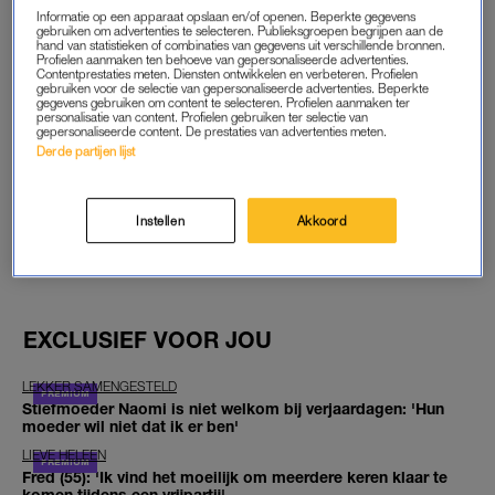
Informatie op een apparaat opslaan en/of openen. Beperkte gegevens
START GRATIS MAAND
gebruiken om advertenties te selecteren. Publieksgroepen begrijpen aan de
hand van statistieken of combinaties van gegevens uit verschillende bronnen.
Profielen aanmaken ten behoeve van gepersonaliseerde advertenties.
Contentprestaties meten. Diensten ontwikkelen en verbeteren. Profielen
Daarna €5,95 per maand
gebruiken voor de selectie van gepersonaliseerde advertenties. Beperkte
gegevens gebruiken om content te selecteren. Profielen aanmaken ter
personalisatie van content. Profielen gebruiken ter selectie van
Al abonnee? Log in
gepersonaliseerde content. De prestaties van advertenties meten.
Derde partijen lijst
Instellen
Akkoord
GOED ARTIKEL? DELEN MAAR.
EXCLUSIEF VOOR JOU
LEKKER SAMENGESTELD
Stiefmoeder Naomi is niet welkom bij verjaardagen: 'Hun
moeder wil niet dat ik er ben'
LIEVE HELEEN
Fred (55): 'Ik vind het moeilijk om meerdere keren klaar te
komen tijdens een vrijpartij'