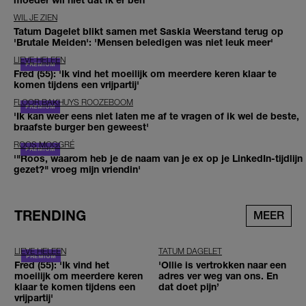
WIL JE ZIEN
Tatum Dagelet blikt samen met Saskia Weerstand terug op
'Brutale Meiden': 'Mensen beledigen was niet leuk meer'
LIEVE HELEEN
Fred (55): 'Ik vind het moeilijk om meerdere keren klaar te
komen tijdens een vrijpartij'
FLOOR BAKHUYS ROOZEBOOM
'Ik kan weer eens niet laten me af te vragen of ik wel de beste,
braafste burger ben geweest'
ROOS MOGGRÉ
'"Roos, waarom heb je de naam van je ex op je LinkedIn-tijdlijn
gezet?" vroeg mijn vriendin'
TRENDING
MEER
LIEVE HELEEN
TATUM DAGELET
Fred (55): 'Ik vind het
'Ollie is vertrokken naar een
moeilijk om meerdere keren
adres ver weg van ons. En
klaar te komen tijdens een
dat doet pijn’
vrijpartij'