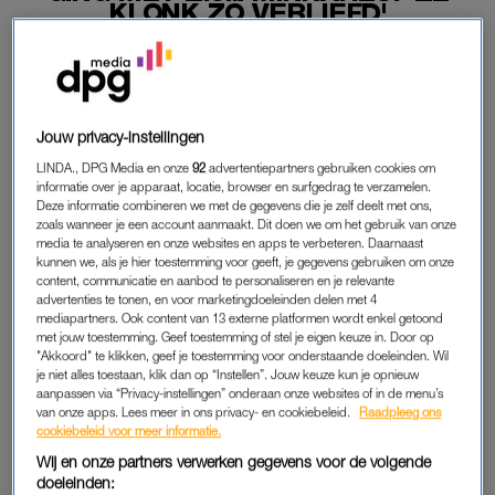
KLONK ZÓ VERLIEFD'
31-01-2026
|
ELLEN HENSBERGEN
PREMIUM
Jouw privacy-instellingen
LEES VERDER MET
LINDA., DPG Media en onze
92
advertentiepartners gebruiken cookies om
informatie over je apparaat, locatie, browser en surfgedrag te verzamelen.
PREMIUM
Deze informatie combineren we met de gegevens die je zelf deelt met ons,
zoals wanneer je een account aanmaakt. Dit doen we om het gebruik van onze
media te analyseren en onze websites en apps te verbeteren. Daarnaast
kunnen we, als je hier toestemming voor geeft, je gegevens gebruiken om onze
Krijg onbeperkt toegang tot alle
content, communicatie en aanbod te personaliseren en je relevante
artikelen
advertenties te tonen, en voor marketingdoeleinden delen met 4
mediapartners. Ook content van 13 externe platformen wordt enkel getoond
Lees LINDA.magazine online
met jouw toestemming. Geef toestemming of stel je eigen keuze in. Door op
"Akkoord" te klikken, geef je toestemming voor onderstaande doeleinden. Wil
je niet alles toestaan, klik dan op “Instellen”. Jouw keuze kun je opnieuw
Geniet van te gekke winacties en
aanpassen via “Privacy-instellingen” onderaan onze websites of in de menu’s
lekkere puzzels
van onze apps. Lees meer in ons privacy- en cookiebeleid.
Raadpleeg ons
cookiebeleid voor meer informatie.
Maandelijks opzegbaar
Wij en onze partners verwerken gegevens voor de volgende
doeleinden: