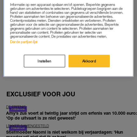
Informatie op een apparaat opslaan en/of openen. Beperkte gegevens
START GRATIS MAAND
gebruiken om advertenties te selecteren. Publieksgroepen begrijpen aan de
hand van statistieken of combinaties van gegevens uit verschillende bronnen.
Profielen aanmaken ten behoeve van gepersonaliseerde advertenties.
Contentprestaties meten. Diensten ontwikkelen en verbeteren. Profielen
Daarna €5,95 per maand
gebruiken voor de selectie van gepersonaliseerde advertenties. Beperkte
gegevens gebruiken om content te selecteren. Profielen aanmaken ter
personalisatie van content. Profielen gebruiken ter selectie van
Al abonnee? Log in
gepersonaliseerde content. De prestaties van advertenties meten.
Derde partijen lijst
Instellen
Akkoord
GOED ARTIKEL? DELEN MAAR.
EXCLUSIEF VOOR JOU
DE ERFENIS
Amy’s zus voert al twintig jaar strijd om erfenis van 10.000 euro:
'Op de uitvaart is ze niet geweest'
LEKKER SAMENGESTELD
Stiefmoeder Naomi is niet welkom bij verjaardagen: 'Hun
moeder wil niet dat ik er ben'