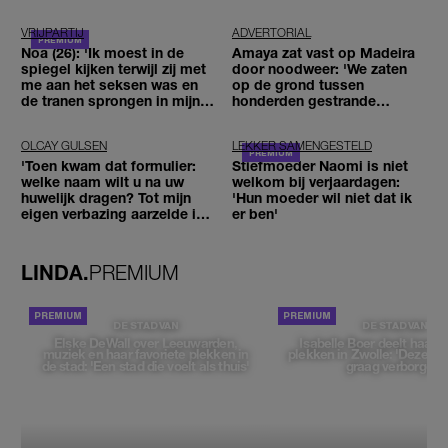
VRIJPARTIJ
ADVERTORIAL
Noa (26): 'Ik moest in de
Amaya zat vast op Madeira
spiegel kijken terwijl zij met
door noodweer: 'We zaten
me aan het seksen was en
op de grond tussen
de tranen sprongen in mijn
honderden gestrande
ogen'
reizigers'
OLCAY GULSEN
LEKKER SAMENGESTELD
'Toen kwam dat formulier:
Stiefmoeder Naomi is niet
welke naam wilt u na uw
welkom bij verjaardagen:
huwelijk dragen? Tot mijn
'Hun moeder wil niet dat ik
eigen verbazing aarzelde ik
er ben'
geen moment'
LINDA.
PREMIUM
DE STAD VAN
DE STAD VAN
Elske DeWall over Leeuwarden,
Isabelle Boer deelt haar f
muziek en haar favoriete plekken in
plekken in Zwolle: 'Deze pl
de stad: 'Een stad die voelt als thuis'
graag verborgen'