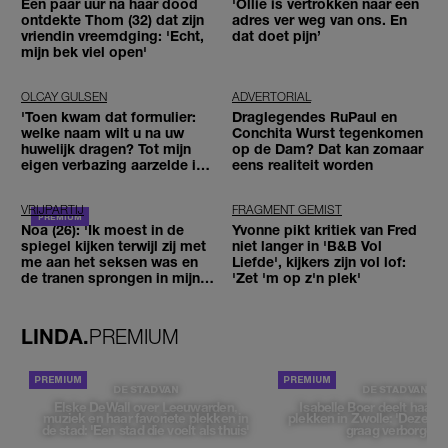
Een paar uur na haar dood
'Ollie is vertrokken naar een
ontdekte Thom (32) dat zijn
adres ver weg van ons. En
vriendin vreemdging: 'Echt,
dat doet pijn’
mijn bek viel open'
OLCAY GULSEN
ADVERTORIAL
'Toen kwam dat formulier:
Draglegendes RuPaul en
welke naam wilt u na uw
Conchita Wurst tegenkomen
huwelijk dragen? Tot mijn
op de Dam? Dat kan zomaar
eigen verbazing aarzelde ik
eens realiteit worden
geen moment'
VRIJPARTIJ
FRAGMENT GEMIST
Noa (26): 'Ik moest in de
Yvonne pikt kritiek van Fred
spiegel kijken terwijl zij met
niet langer in 'B&B Vol
me aan het seksen was en
Liefde', kijkers zijn vol lof:
de tranen sprongen in mijn
'Zet 'm op z'n plek'
ogen'
LINDA.
PREMIUM
DE STAD VAN
DE STAD VAN
Elske DeWall over Leeuwarden,
Isabelle Boer deelt haar f
muziek en haar favoriete plekken in
plekken in Zwolle: 'Deze pl
de stad: 'Een stad die voelt als thuis'
graag verborgen'