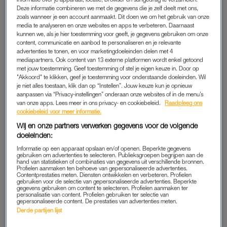
Deze informatie combineren we met de gegevens die je zelf deelt met ons,
weinig angst. Hoe spannender iets is, hoe leuker ik het vind.
zoals wanneer je een account aanmaakt. Dit doen we om het gebruik van onze
Dat kan ook mijn valkuil zijn, maar in de basis komt het bij de
media te analyseren en onze websites en apps te verbeteren. Daarnaast
kunnen we, als je hier toestemming voor geeft, je gegevens gebruiken om onze
politie goed van pas.”
content, communicatie en aanbod te personaliseren en je relevante
advertenties te tonen, en voor marketingdoeleinden delen met 4
Lees ook
mediapartners. Ook content van 13 externe platformen wordt enkel getoond
met jouw toestemming. Geef toestemming of stel je eigen keuze in. Door op
Ellie Lust over heftigste politieherinnering: ‘Ik schoot vol, moest
"Akkoord" te klikken, geef je toestemming voor onderstaande doeleinden. Wil
even weglopen’
je niet alles toestaan, klik dan op “Instellen”. Jouw keuze kun je opnieuw
aanpassen via “Privacy-instellingen” onderaan onze websites of in de menu’s
van onze apps. Lees meer in ons privacy- en cookiebeleid.
Raadpleeg ons
cookiebeleid voor meer informatie.
VROUW BIJ POLITIE
Wij en onze partners verwerken gegevens voor de volgende
De selectieprocedure verliep soepel. “Voor witte Hollandse
doeleinden:
jongens is het nu juist lastiger om ertussen te komen, omdat
Informatie op een apparaat opslaan en/of openen. Beperkte gegevens
de politie vrouwen en mensen van verschillende afkomsten
gebruiken om advertenties te selecteren. Publieksgroepen begrijpen aan de
hand van statistieken of combinaties van gegevens uit verschillende bronnen.
werft.” Uiteindelijk kwam ze in een klas met nog elf anderen,
Profielen aanmaken ten behoeve van gepersonaliseerde advertenties.
Contentprestaties meten. Diensten ontwikkelen en verbeteren. Profielen
onder wie twee vrouwen. “Meestal werden we gelijk
gebruiken voor de selectie van gepersonaliseerde advertenties. Beperkte
gegevens gebruiken om content te selecteren. Profielen aanmaken ter
behandeld, maar één docent maakte duidelijk onderscheid.
personalisatie van content. Profielen gebruiken ter selectie van
gepersonaliseerde content. De prestaties van advertenties meten.
Die kwam regelmatig naar ons toe om neerbuigend te vragen:
Derde partijen lijst
‘En, dames, snappen jullie dit ook?’ Ik ben dan misschien een
vrouw, maar ik ben niet te dom om te snappen hoe een