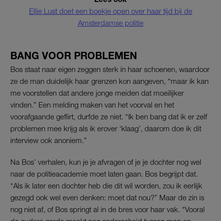
Ellie Lust doet een boekje open over haar tijd bij de
Amsterdamse politie
BANG VOOR PROBLEMEN
Bos staat naar eigen zeggen sterk in haar schoenen, waardoor
ze de man duidelijk haar grenzen kon aangeven, “maar ik kan
me voorstellen dat andere jonge meiden dat moeilijker
vinden.” Een melding maken van het voorval en het
voorafgaande geflirt, durfde ze niet. “Ik ben bang dat ik er zelf
problemen mee krijg als ik erover ‘klaag’, daarom doe ik dit
interview ook anoniem.”
Na Bos’ verhalen, kun je je afvragen of je je dochter nog wel
naar de politieacademie moet laten gaan. Bos begrijpt dat.
“Als ik later een dochter heb die dit wil worden, zou ik eerlijk
gezegd ook wel even denken: moet dat nou?” Maar de zin is
nog niet af, of Bos springt al in de bres voor haar vak. “Vooral
de oudere garde maakt nog onderscheid tussen man en