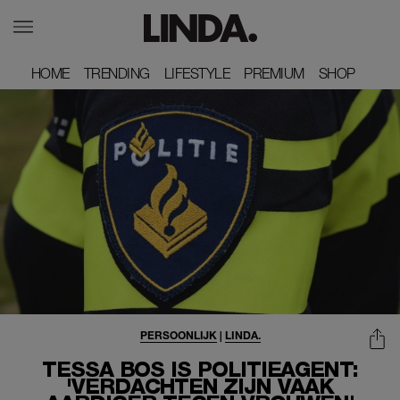
HOME
HOME
TRENDING
TRENDING
LIFESTYLE
LIFESTYLE
PREMIUM
PREMIUM
SHOP
SHOP
PERSOONLIJK
|
LINDA.
TESSA BOS IS POLITIEAGENT:
'VERDACHTEN ZIJN VAAK