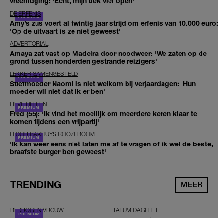
vreemdging: 'Echt, mijn bek viel open'
DE ERFENIS
Amy’s zus voert al twintig jaar strijd om erfenis van 10.000 euro:
'Op de uitvaart is ze niet geweest'
ADVERTORIAL
Amaya zat vast op Madeira door noodweer: 'We zaten op de
grond tussen honderden gestrande reizigers'
LEKKER SAMENGESTELD
Stiefmoeder Naomi is niet welkom bij verjaardagen: 'Hun
moeder wil niet dat ik er ben'
LIEVE HELEEN
Fred (55): 'Ik vind het moeilijk om meerdere keren klaar te
komen tijdens een vrijpartij'
FLOOR BAKHUYS ROOZEBOOM
'Ik kan weer eens niet laten me af te vragen of ik wel de beste,
braafste burger ben geweest'
TRENDING
MEER
BEDROGEN VROUW
TATUM DAGELET