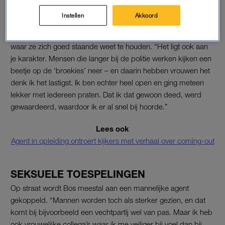
motorkap opengaat.”
Instellen
Akkoord
Inmiddels werkt Bos drie jaar op Amsterdamse politiebureaus,
waar ze zich goed staande weet te houden. “Het ligt ook aan
je karakter. Mensen die langer bij de politie werken kijken een
beetje op de ‘broekies’ neer – en daarin hebben vrouwen het
denk ik het lastigst. Ik ben echter heel open en ging meteen
lekker met iedereen praten. Dat ik dat gewoon deed, werd
gewaardeerd, waardoor ik er al snel bij hoorde.”
Lees ook
Agent in opleiding ontroert kijkers met verhaal over coming-out
SEKSUELE TOESPELINGEN
Op straat wordt Bos meestal aan een mannelijke agent
gekoppeld. “Mannen worden toch als sterker gezien, en dat
komt bij bijvoorbeeld een vechtpartij wel van pas. Maar ik heb
ook vrouwelijke collega’s waar ik me veiliger bij voel dan bij