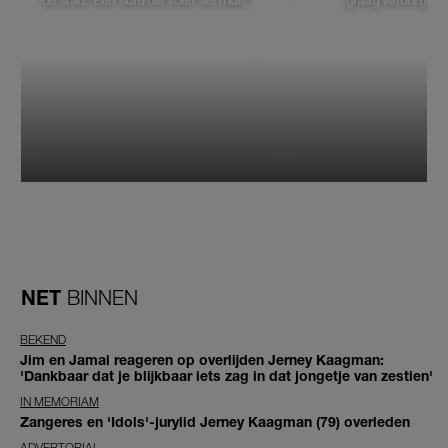
de stad: 'Een stad die voelt als thuis'
graag verborgen'
NET
BINNEN
BEKEND
Jim en Jamai reageren op overlijden Jerney Kaagman:
'Dankbaar dat je blijkbaar iets zag in dat jongetje van zestien'
IN MEMORIAM
Zangeres en 'Idols'-jurylid Jerney Kaagman (79) overleden
ADVERTORIAL