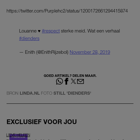
https://twitter.com/Purplehc2/status/1200172661294415874
Louanne ♥️
#respect
sterke meid. Wat een verhaal
#dienders
— Enith (@EnithRijzebol)
November 28, 2019
GOED ARTIKEL? DELEN MAAR.
BRON
LINDA.NL
FOTO
STILL 'DIENDERS'
EXCLUSIEF VOOR JOU
LIEVE HELEEN