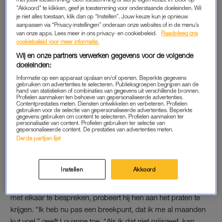
"Akkoord" te klikken, geef je toestemming voor onderstaande doeleinden. Wil
kast. “Dat heeft me wel gemaakt tot wie ik ben,” vertelt ze.
je niet alles toestaan, klik dan op “Instellen”. Jouw keuze kun je opnieuw
aanpassen via “Privacy-instellingen” onderaan onze websites of in de menu’s
Lees ook
van onze apps. Lees meer in ons privacy- en cookiebeleid.
Raadpleeg ons
cookiebeleid voor meer informatie.
Agent Rachel (26) kreeg PTSS: ‘Ik wilde de deur niet meer uit’
Wij en onze partners verwerken gegevens voor de volgende
doeleinden:
Louanne wist dat ze juist door haar levenservaringen ooit een
Informatie op een apparaat opslaan en/of openen. Beperkte gegevens
goede agent kon worden. Toch gaat het de laatste tijd niet
gebruiken om advertenties te selecteren. Publieksgroepen begrijpen aan de
helemaal lekker met haar. Ze haalt als enige een onvoldoende
hand van statistieken of combinaties van gegevens uit verschillende bronnen.
Profielen aanmaken ten behoeve van gepersonaliseerde advertenties.
voor een test, en haar docenten hebben het idee dat ze er niet
Contentprestaties meten. Diensten ontwikkelen en verbeteren. Profielen
gebruiken voor de selectie van gepersonaliseerde advertenties. Beperkte
helemaal bij is. Louanne ziet zelf ook wel in dat ze zich moeilijk
gegevens gebruiken om content te selecteren. Profielen aanmaken ter
personalisatie van content. Profielen gebruiken ter selectie van
kan concentreren door wat er thuis speelt. “Ik ga maar patat
gepersonaliseerde content. De prestaties van advertenties meten.
bakken, het is gewoon goed geweest.”
Derde partijen lijst
UIT DE KAST
Instellen
Akkoord
Als mentor Mounir merkt dat de klas het lastig vindt om dingen
met elkaar te bespreken, probeert hij hen aan het praten te
krijgen. “Ik heb nu pas een breekpunt, dat ik me al maanden
kut voel,” geeft Louanne toe. “Als ik dat niet prijsgeef, kan