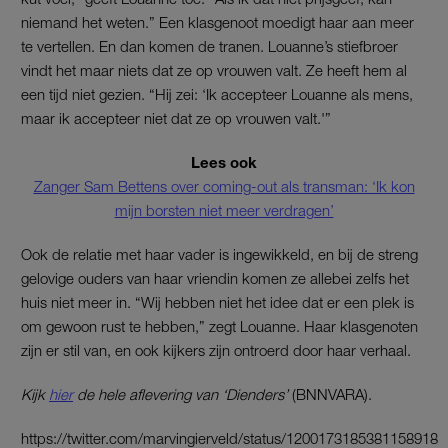
niemand het weten.” Een klasgenoot moedigt haar aan meer
te vertellen. En dan komen de tranen. Louanne’s stiefbroer
vindt het maar niets dat ze op vrouwen valt. Ze heeft hem al
een tijd niet gezien. “Hij zei: ‘Ik accepteer Louanne als mens,
maar ik accepteer niet dat ze op vrouwen valt.'”
Lees ook
Zanger Sam Bettens over coming-out als transman: ‘Ik kon
mijn borsten niet meer verdragen’
Ook de relatie met haar vader is ingewikkeld, en bij de streng
gelovige ouders van haar vriendin komen ze allebei zelfs het
huis niet meer in. “Wij hebben niet het idee dat er een plek is
om gewoon rust te hebben,” zegt Louanne. Haar klasgenoten
zijn er stil van, en ook kijkers zijn ontroerd door haar verhaal.
Kijk
hier
de hele aflevering van ‘Dienders’
(BNNVARA).
https://twitter.com/marvingierveld/status/1200173185381158918