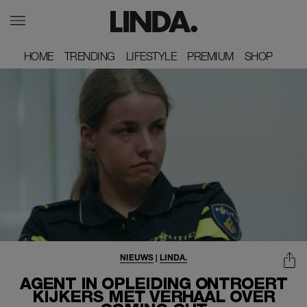
HOME
HOME
TRENDING
TRENDING
LIFESTYLE
LIFESTYLE
PREMIUM
PREMIUM
SHOP
SHOP
NIEUWS
|
LINDA.
AGENT IN OPLEIDING ONTROERT
KIJKERS MET VERHAAL OVER