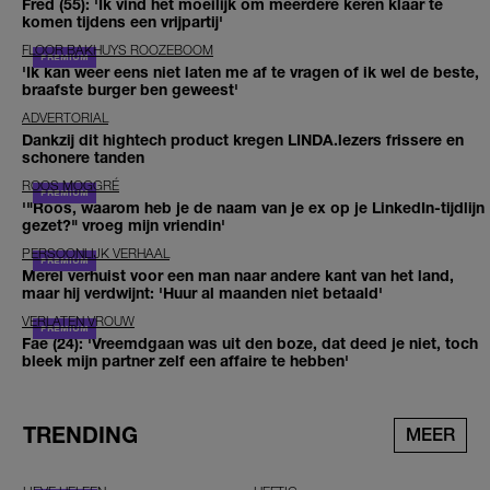
Fred (55): 'Ik vind het moeilijk om meerdere keren klaar te
komen tijdens een vrijpartij'
FLOOR BAKHUYS ROOZEBOOM
'Ik kan weer eens niet laten me af te vragen of ik wel de beste,
braafste burger ben geweest'
ADVERTORIAL
Dankzij dit hightech product kregen LINDA.lezers frissere en
schonere tanden
ROOS MOGGRÉ
'"Roos, waarom heb je de naam van je ex op je LinkedIn-tijdlijn
gezet?" vroeg mijn vriendin'
PERSOONLIJK VERHAAL
Merel verhuist voor een man naar andere kant van het land,
maar hij verdwijnt: 'Huur al maanden niet betaald'
VERLATEN VROUW
Fae (24): 'Vreemdgaan was uit den boze, dat deed je niet, toch
bleek mijn partner zelf een affaire te hebben'
TRENDING
MEER