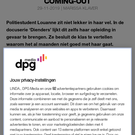
COMING-OUT
29-11-2019
|
MARISSA KLAVER
Politiestudent Louanne zit niet lekker in haar vel. In de
docuserie ‘Dienders’ lijkt dit zelfs haar opleiding in
gevaar te brengen. Ze besluit de klas te vertellen
waarom het al maanden niet goed met haar gaat.
Louanne valt op vrouwen, maar dat wordt in haar familie niet
door iedereen geaccepteerd.
Jouw privacy-instellingen
DIENDERS
LINDA., DPG Media en onze
92
advertentiepartners gebruiken cookies om
De documentairereeks
Dienders
volgt acht nieuwe agenten in
informatie over je apparaat, locatie, browser en surfgedrag te verzamelen.
hun eerste jaar aan de politieacademie. Ze gaan aan de slag
Deze informatie combineren we met de gegevens die je zelf deelt met ons,
zoals wanneer je een account aanmaakt. Dit doen we om het gebruik van onze
in Rotterdam, maar dat blijkt lang niet altijd even gemakkelijk.
media te analyseren en onze websites en apps te verbeteren. Daarnaast
Dat geldt zeker voor Louanne, die nog bij haar ouders in haar
kunnen we, als je hier toestemming voor geeft, je gegevens gebruiken om onze
content, communicatie en aanbod te personaliseren en je relevante
geboortedorp woont. Op de middelbare school was ze een
advertenties te tonen, en voor marketingdoeleinden delen met 4
buitenbeentje. Ze kreeg de nodige opmerkingen van
mediapartners. Ook content van 13 externe platformen wordt enkel getoond
leeftijdsgenoten te verduren, al was ze toen nog niet uit de
met jouw toestemming. Geef toestemming of stel je eigen keuze in. Door op