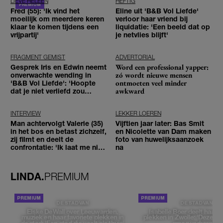
LIEVE HELEEN
HEFTIG
Fred (55): 'Ik vind het
Eline uit 'B&B Vol Liefde'
moeilijk om meerdere keren
verloor haar vriend bij
klaar te komen tijdens een
liquidatie: 'Een beeld dat op
vrijpartij'
je netvlies blijft'
FRAGMENT GEMIST
ADVERTORIAL
Word een professional yapper:
Gesprek Iris en Edwin neemt
zó wordt nieuwe mensen
onverwachte wending in
ontmoeten veel minder
'B&B Vol Liefde': 'Hoopte
awkward
dat je niet verliefd zou
worden'
INTERVIEW
LEKKER LOEREN
Man achtervolgt Valerie (35)
Vijftien jaar later: Bas Smit
in het bos en betast zichzelf,
en Nicolette van Dam maken
zij filmt en deelt de
foto van huwelijksaanzoek
confrontatie: 'Ik laat me niet
na
tegenhouden'
LINDA.
PREMIUM
DE STAD VAN
DE STAD VAN
Elske DeWall over Leeuwarden,
Isabelle Boer deelt haar f
muziek en haar favoriete plekken in
plekken in Zwolle: 'Deze pl