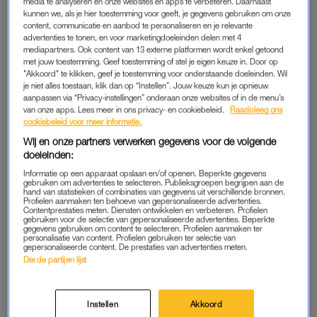
media te analyseren en onze websites en apps te verbeteren. Daarnaast
Wel woonde ik nog in hetzelfde huis, want ik moest nog even
kunnen we, als je hier toestemming voor geeft, je gegevens gebruiken om onze
content, communicatie en aanbod te personaliseren en je relevante
wachten tot ik een nieuw huis in kon. De nieuwe vriendin van
advertenties te tonen, en voor marketingdoeleinden delen met 4
mijn ex-man keek me zowat weg. Ik kon het nieuwe huis in en
mediapartners. Ook content van 13 externe platformen wordt enkel getoond
vertrok, waarna zij meteen bij mijn ex ging wonen. En toen
met jouw toestemming. Geef toestemming of stel je eigen keuze in. Door op
"Akkoord" te klikken, geef je toestemming voor onderstaande doeleinden. Wil
begon het.”
je niet alles toestaan, klik dan op “Instellen”. Jouw keuze kun je opnieuw
aanpassen via “Privacy-instellingen” onderaan onze websites of in de menu’s
van onze apps. Lees meer in ons privacy- en cookiebeleid.
Raadpleeg ons
cookiebeleid voor meer informatie.
COMMENTAAR
Wij en onze partners verwerken gegevens voor de volgende
“Al snel kreeg ik via de kinderen te horen dat ze mij ‘een vieze
doeleinden:
brie’ noemde. Ook vertelde ze aan hen dat ik ‘een slechte
Informatie op een apparaat opslaan en/of openen. Beperkte gegevens
moeder’ was. Ik liet het maar gebeuren, om niet de discussie
gebruiken om advertenties te selecteren. Publieksgroepen begrijpen aan de
hand van statistieken of combinaties van gegevens uit verschillende bronnen.
aan te gaan. Mijn kinderen – toen elf en negen jaar oud –
Profielen aanmaken ten behoeve van gepersonaliseerde advertenties.
Contentprestaties meten. Diensten ontwikkelen en verbeteren. Profielen
vonden het verschrikkelijk. M’n zoontje is een binnenvetter, die
gebruiken voor de selectie van gepersonaliseerde advertenties. Beperkte
gegevens gebruiken om content te selecteren. Profielen aanmaken ter
heeft er nooit wat over gezegd, maar mijn dochter maakte
personalisatie van content. Profielen gebruiken ter selectie van
weleens een opmerking. Ondanks dat deed mijn ex-man er
gepersonaliseerde content. De prestaties van advertenties meten.
Derde partijen lijst
niets aan en heeft hij nooit ingegrepen.
Om het weekend gingen de kinderen naar hun vader. Iedere
Instellen
Akkoord
keer kwamen ze terug met nieuw commentaar over mij. Maar