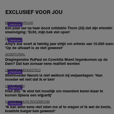
EXCLUSIEF VOOR JOU
BEDROGEN VROUW
Een paar uur na haar dood ontdekte Thom (32) dat zijn vriendin
vreemdging: 'Echt, mijn bek viel open'
DE ERFENIS
Amy’s zus voert al twintig jaar strijd om erfenis van 10.000 euro:
'Op de uitvaart is ze niet geweest'
ADVERTORIAL
Draglegendes RuPaul en Conchita Wurst tegenkomen op de
Dam? Dat kan zomaar eens realiteit worden
LEKKER SAMENGESTELD
Stiefmoeder Naomi is niet welkom bij verjaardagen: 'Hun
moeder wil niet dat ik er ben'
LIEVE HELEEN
Fred (55): 'Ik vind het moeilijk om meerdere keren klaar te
komen tijdens een vrijpartij'
FLOOR BAKHUYS ROOZEBOOM
'Ik kan weer eens niet laten me af te vragen of ik wel de beste,
braafste burger ben geweest'