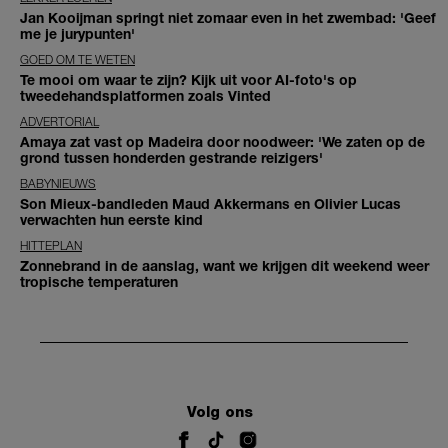
Jan Kooijman springt niet zomaar even in het zwembad: 'Geef
me je jurypunten'
GOED OM TE WETEN
Te mooi om waar te zijn? Kijk uit voor AI-foto's op
tweedehandsplatformen zoals Vinted
ADVERTORIAL
Amaya zat vast op Madeira door noodweer: 'We zaten op de
grond tussen honderden gestrande reizigers'
BABYNIEUWS
Son Mieux-bandleden Maud Akkermans en Olivier Lucas
verwachten hun eerste kind
HITTEPLAN
Zonnebrand in de aanslag, want we krijgen dit weekend weer
tropische temperaturen
Volg ons