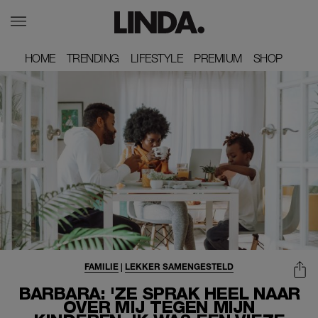
HOME
HOME
TRENDING
TRENDING
LIFESTYLE
LIFESTYLE
PREMIUM
PREMIUM
SHOP
SHOP
FAMILIE
|
LEKKER SAMENGESTELD
BARBARA: 'ZE SPRAK HEEL NAAR
OVER MIJ TEGEN MIJN