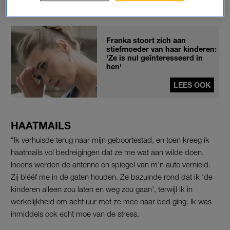
daar bleef het niet bij.”
Franka stoort zich aan
stiefmoeder van haar kinderen:
'Ze is nul geïnteresseerd in
hen'
LEES OOK
HAATMAILS
“Ik verhuisde terug naar mijn geboortestad, en toen kreeg ik
haatmails vol bedreigingen dat ze me wat aan wilde doen.
Ineens werden de antenne en spiegel van m’n auto vernield.
Zij blééf me in de gaten houden. Ze bazuinde rond dat ik ‘de
kinderen alleen zou laten en weg zou gaan’, terwijl ik in
werkelijkheid om acht uur met ze mee naar bed ging. Ik was
inmiddels ook echt moe van de stress.