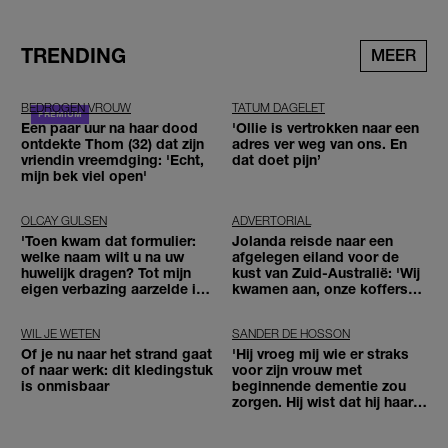
TRENDING
MEER
BEDROGEN VROUW
TATUM DAGELET
Een paar uur na haar dood
'Ollie is vertrokken naar een
ontdekte Thom (32) dat zijn
adres ver weg van ons. En
vriendin vreemdging: 'Echt,
dat doet pijn’
mijn bek viel open'
OLCAY GULSEN
ADVERTORIAL
'Toen kwam dat formulier:
Jolanda reisde naar een
welke naam wilt u na uw
afgelegen eiland voor de
huwelijk dragen? Tot mijn
kust van Zuid-Australië: 'Wij
eigen verbazing aarzelde ik
kwamen aan, onze koffers
geen moment'
niet'
WIL JE WETEN
SANDER DE HOSSON
Of je nu naar het strand gaat
'Hij vroeg mij wie er straks
of naar werk: dit kledingstuk
voor zijn vrouw met
is onmisbaar
beginnende dementie zou
zorgen. Hij wist dat hij haar
zou moeten loslaten'