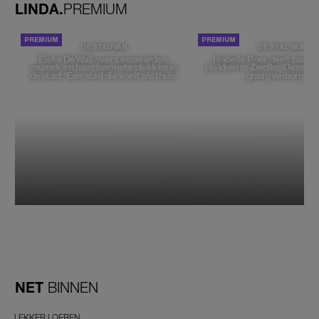
LINDA.
PREMIUM
DE STAD VAN
DE STAD VAN
Elske DeWall over Leeuwarden,
Isabelle Boer deelt haar f
muziek en haar favoriete plekken in
plekken in Zwolle: 'Deze pl
de stad: 'Een stad die voelt als thuis'
graag verborgen'
NET
BINNEN
LEKKER LOEREN